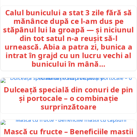
Calul bunicului a stat 3 zile fără să
mănânce după ce l-am dus pe
stăpânul lui la groapă — și niciunul
din tot satul n-a reușit să-l
urnească. Abia a patra zi, bunica a
intrat în grajd cu un lucru vechi al
bunicului în mână…
Dulceață specială din conuri de pin
și portocale – o combinație
surprinzătoare
Mască cu fructe – Beneficiile mastii