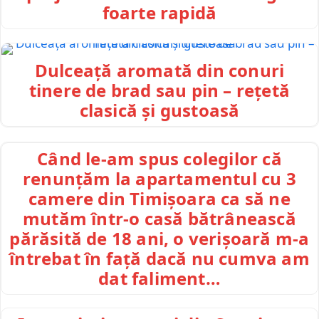
foarte rapidă
Dulceață aromată din conuri
tinere de brad sau pin – rețetă
clasică și gustoasă
Când le-am spus colegilor că
renunțăm la apartamentul cu 3
camere din Timișoara ca să ne
mutăm într-o casă bătrânească
părăsită de 18 ani, o verișoară m-a
întrebat în față dacă nu cumva am
dat faliment…