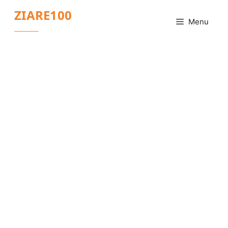
Sari
ZIARE100
la
Menu
conținut