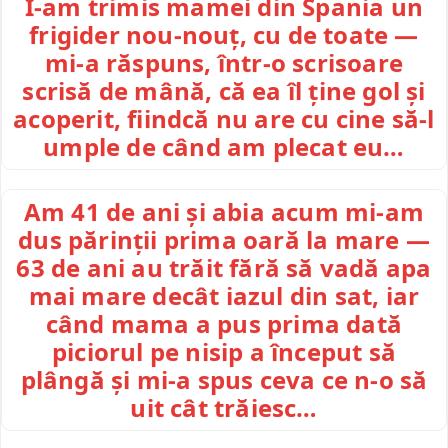
I-am trimis mamei din Spania un
frigider nou-nouț, cu de toate —
mi-a răspuns, într-o scrisoare
scrisă de mână, că ea îl ține gol și
acoperit, fiindcă nu are cu cine să-l
umple de când am plecat eu…
Am 41 de ani și abia acum mi-am
dus părinții prima oară la mare —
63 de ani au trăit fără să vadă apa
mai mare decât iazul din sat, iar
când mama a pus prima dată
piciorul pe nisip a început să
plângă și mi-a spus ceva ce n-o să
uit cât trăiesc…