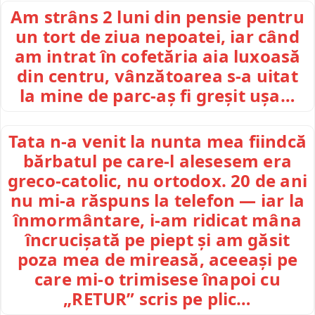
Am strâns 2 luni din pensie pentru
un tort de ziua nepoatei, iar când
am intrat în cofetăria aia luxoasă
din centru, vânzătoarea s-a uitat
la mine de parc-aș fi greșit ușa…
Tata n-a venit la nunta mea fiindcă
bărbatul pe care-l alesesem era
greco-catolic, nu ortodox. 20 de ani
nu mi-a răspuns la telefon — iar la
înmormântare, i-am ridicat mâna
încrucișată pe piept și am găsit
poza mea de mireasă, aceeași pe
care mi-o trimisese înapoi cu
„RETUR” scris pe plic…