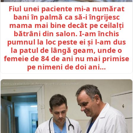
Fiul unei paciente mi-a numărat
bani în palmă ca să-i îngrijesc
mama mai bine decât pe ceilalți
bătrâni din salon. I-am închis
pumnul la loc peste ei și l-am dus
la patul de lângă geam, unde o
femeie de 84 de ani nu mai primise
pe nimeni de doi ani…