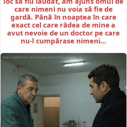
loc să fiu lăudat, am ajuns omul de
care nimeni nu voia să fie de
gardă. Până în noaptea în care
exact cel care râdea de mine a
avut nevoie de un doctor pe care
nu-l cumpărase nimeni…