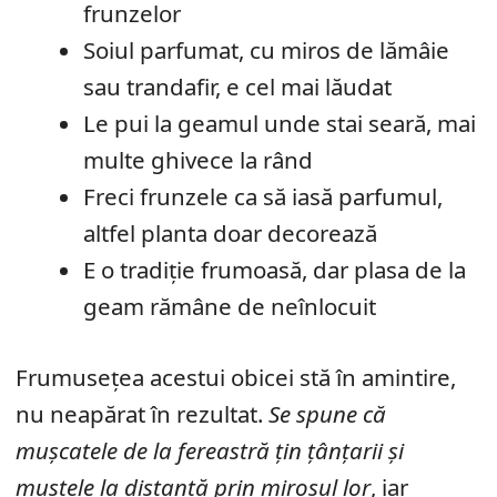
frunzelor
Soiul parfumat, cu miros de lămâie
sau trandafir, e cel mai lăudat
Le pui la geamul unde stai seară, mai
multe ghivece la rând
Freci frunzele ca să iasă parfumul,
altfel planta doar decorează
E o tradiție frumoasă, dar plasa de la
geam rămâne de neînlocuit
Frumusețea acestui obicei stă în amintire,
nu neapărat în rezultat.
Se spune că
mușcatele de la fereastră țin țânțarii și
muștele la distanță prin mirosul lor
, iar