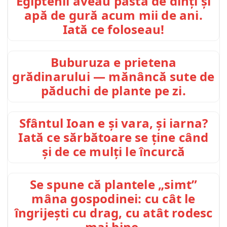
Egiptenii aveau pastă de dinți și
apă de gură acum mii de ani.
Iată ce foloseau!
Buburuza e prietena
grădinarului — mănâncă sute de
păduchi de plante pe zi.
Sfântul Ioan e și vara, și iarna?
Iată ce sărbătoare se ține când
și de ce mulți le încurcă
Se spune că plantele „simt”
mâna gospodinei: cu cât le
îngrijești cu drag, cu atât rodesc
mai bine.