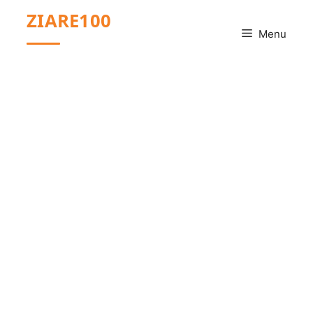
Sari
ZIARE100
la
Menu
conținut