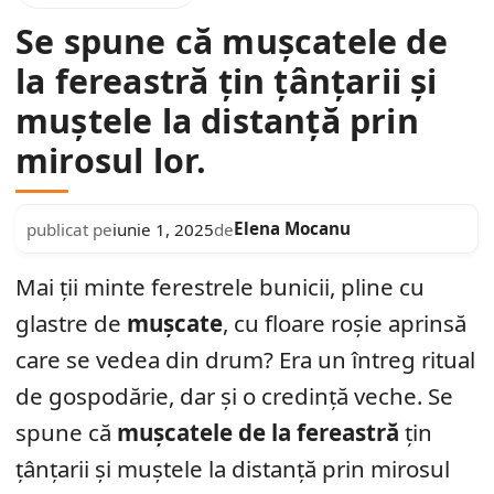
Se spune că mușcatele de
la fereastră țin țânțarii și
muștele la distanță prin
mirosul lor.
Elena Mocanu
publicat pe
iunie 1, 2025
de
Mai ții minte ferestrele bunicii, pline cu
glastre de
mușcate
, cu floare roșie aprinsă
care se vedea din drum? Era un întreg ritual
de gospodărie, dar și o credință veche. Se
spune că
mușcatele de la fereastră
țin
țânțarii și muștele la distanță prin mirosul