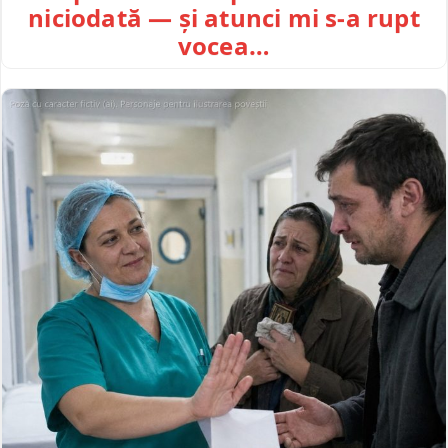
niciodată — și atunci mi s-a rupt
vocea…