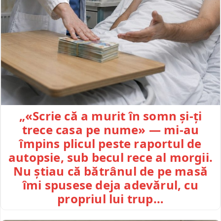
„«Scrie că a murit în somn și-ți
trece casa pe nume» — mi-au
împins plicul peste raportul de
autopsie, sub becul rece al morgii.
Nu știau că bătrânul de pe masă
îmi spusese deja adevărul, cu
propriul lui trup…