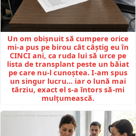
Un om obișnuit să cumpere orice
mi-a pus pe birou cât câștig eu în
CINCI ani, ca ruda lui să urce pe
lista de transplant peste un băiat
pe care nu-l cunoștea. I-am spus
un singur lucru… iar o lună mai
târziu, exact el s-a întors să-mi
mulțumească.