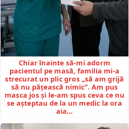
Chiar înainte să-mi adorm
pacientul pe masă, familia mi-a
strecurat un plic gros „să am grijă
să nu pățească nimic”. Am pus
masca jos și le-am spus ceva ce nu
se așteptau de la un medic la ora
aia…