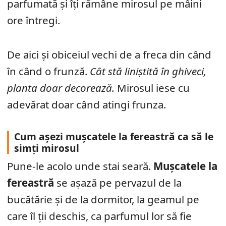
parfumată și îți rămâne mirosul pe mâini
ore întregi.
De aici și obiceiul vechi de a freca din când
în când o frunză.
Cât stă liniștită în ghiveci,
planta doar decorează.
Mirosul iese cu
adevărat doar când atingi frunza.
Cum așezi mușcatele la fereastră ca să le
simți mirosul
Pune-le acolo unde stai seară.
Mușcatele la
fereastră
se așază pe pervazul de la
bucătărie și de la dormitor, la geamul pe
care îl ții deschis, ca parfumul lor să fie