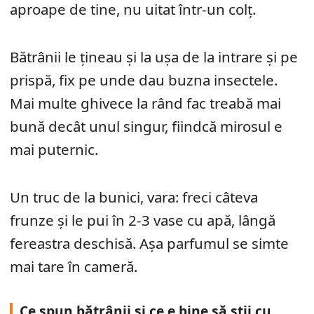
aproape de tine, nu uitat într-un colț.
Bătrânii le țineau și la ușa de la intrare și pe
prispă, fix pe unde dau buzna insectele.
Mai multe ghivece la rând fac treabă mai
bună decât unul singur, fiindcă mirosul e
mai puternic.
Un truc de la bunici, vara: freci câteva
frunze și le pui în 2-3 vase cu apă, lângă
fereastra deschisă. Așa parfumul se simte
mai tare în cameră.
Ce spun bătrânii și ce e bine să știi cu