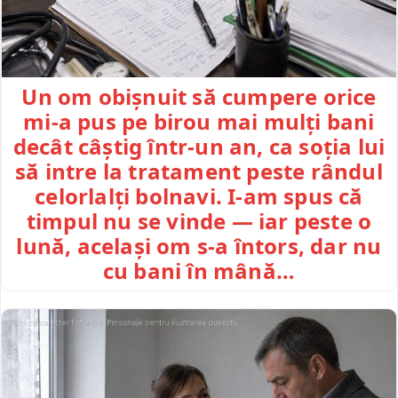
Un om obișnuit să cumpere orice
mi-a pus pe birou mai mulți bani
decât câștig într-un an, ca soția lui
să intre la tratament peste rândul
celorlalți bolnavi. I-am spus că
timpul nu se vinde — iar peste o
lună, același om s-a întors, dar nu
cu bani în mână…