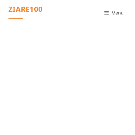
Sari
ZIARE100
la
Menu
conținut