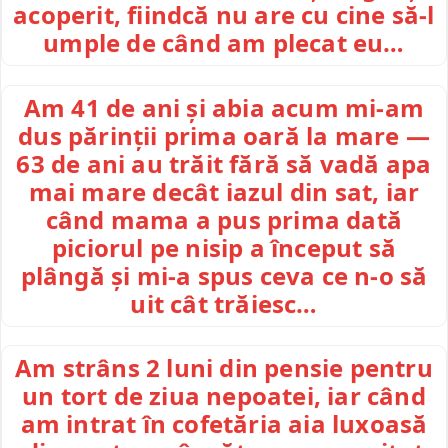
acoperit, fiindcă nu are cu cine să-l
umple de când am plecat eu…
Am 41 de ani și abia acum mi-am
dus părinții prima oară la mare —
63 de ani au trăit fără să vadă apa
mai mare decât iazul din sat, iar
când mama a pus prima dată
piciorul pe nisip a început să
plângă și mi-a spus ceva ce n-o să
uit cât trăiesc…
Am strâns 2 luni din pensie pentru
un tort de ziua nepoatei, iar când
am intrat în cofetăria aia luxoasă