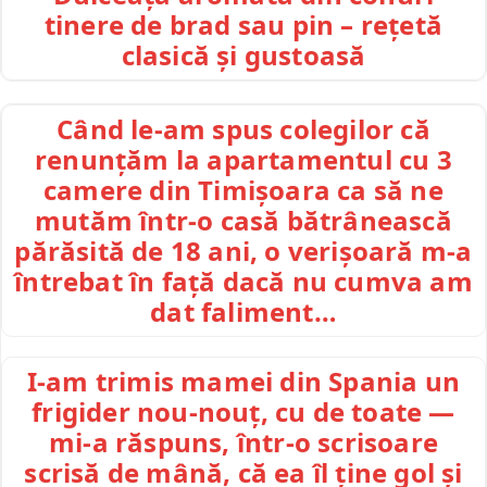
tinere de brad sau pin – rețetă
clasică și gustoasă
Când le-am spus colegilor că
renunțăm la apartamentul cu 3
camere din Timișoara ca să ne
mutăm într-o casă bătrânească
părăsită de 18 ani, o verișoară m-a
întrebat în față dacă nu cumva am
dat faliment…
I-am trimis mamei din Spania un
frigider nou-nouț, cu de toate —
mi-a răspuns, într-o scrisoare
scrisă de mână, că ea îl ține gol și