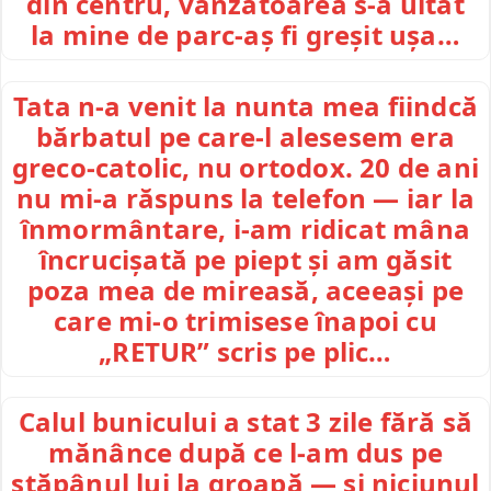
din centru, vânzătoarea s-a uitat
la mine de parc-aș fi greșit ușa…
Tata n-a venit la nunta mea fiindcă
bărbatul pe care-l alesesem era
greco-catolic, nu ortodox. 20 de ani
nu mi-a răspuns la telefon — iar la
înmormântare, i-am ridicat mâna
încrucișată pe piept și am găsit
poza mea de mireasă, aceeași pe
care mi-o trimisese înapoi cu
„RETUR” scris pe plic…
Calul bunicului a stat 3 zile fără să
mănânce după ce l-am dus pe
stăpânul lui la groapă — și niciunul