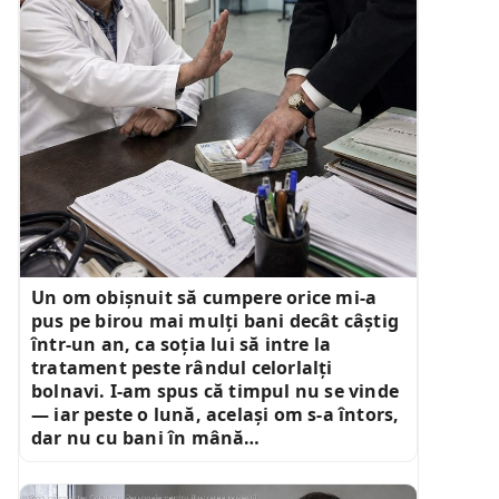
Un om obișnuit să cumpere orice mi-a
pus pe birou mai mulți bani decât câștig
într-un an, ca soția lui să intre la
tratament peste rândul celorlalți
bolnavi. I-am spus că timpul nu se vinde
— iar peste o lună, același om s-a întors,
dar nu cu bani în mână…