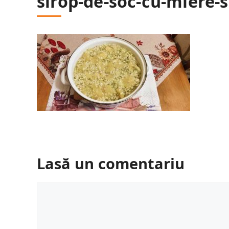
sirop-de-soc-cu-miere-
Lasă un comentariu
Comentariu