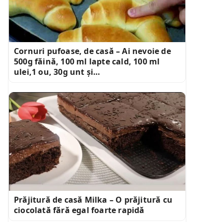
Cornuri pufoase, de casă – Ai nevoie de
500g făină, 100 ml lapte cald, 100 ml
ulei,1 ou, 30g unt și…
Prăjitură de casă Milka – O prăjitură cu
ciocolată fără egal foarte rapidă