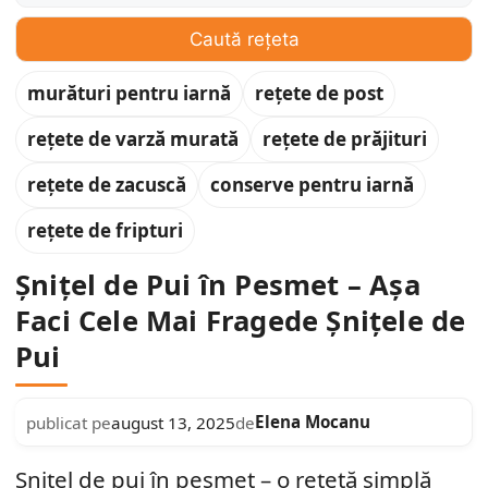
Caută rețeta
murături pentru iarnă
rețete de post
rețete de varză murată
rețete de prăjituri
rețete de zacuscă
conserve pentru iarnă
rețete de fripturi
Șnițel de Pui în Pesmet – Așa
Faci Cele Mai Fragede Șnițele de
Pui
Elena Mocanu
publicat pe
august 13, 2025
de
Șnițel de pui în pesmet – o rețetă simplă