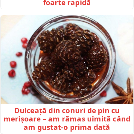
foarte rapidă
Dulceață din conuri de pin cu
merișoare – am rămas uimită când
am gustat-o prima dată