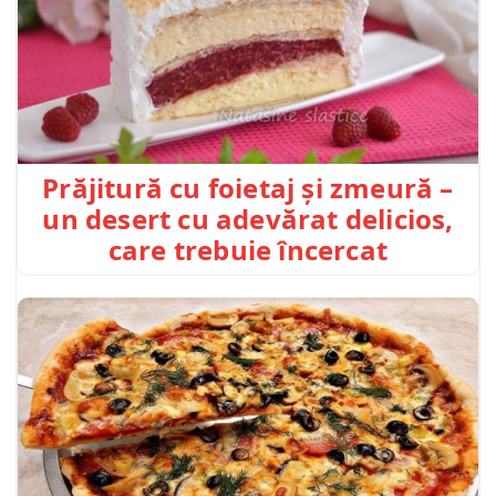
Prăjitură cu foietaj și zmeură –
un desert cu adevărat delicios,
care trebuie încercat