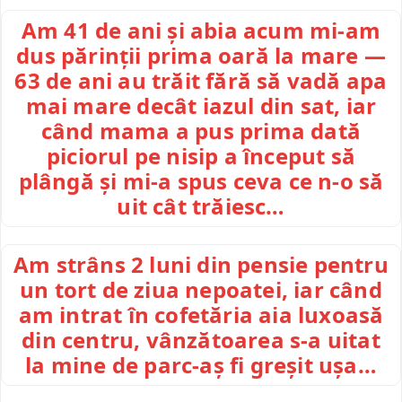
Am 41 de ani și abia acum mi-am
dus părinții prima oară la mare —
63 de ani au trăit fără să vadă apa
mai mare decât iazul din sat, iar
când mama a pus prima dată
piciorul pe nisip a început să
plângă și mi-a spus ceva ce n-o să
uit cât trăiesc…
Am strâns 2 luni din pensie pentru
un tort de ziua nepoatei, iar când
am intrat în cofetăria aia luxoasă
din centru, vânzătoarea s-a uitat
la mine de parc-aș fi greșit ușa…