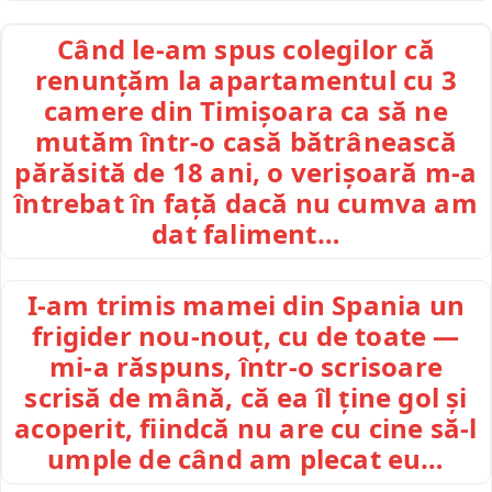
Când le-am spus colegilor că
renunțăm la apartamentul cu 3
camere din Timișoara ca să ne
mutăm într-o casă bătrânească
părăsită de 18 ani, o verișoară m-a
întrebat în față dacă nu cumva am
dat faliment…
I-am trimis mamei din Spania un
frigider nou-nouț, cu de toate —
mi-a răspuns, într-o scrisoare
scrisă de mână, că ea îl ține gol și
acoperit, fiindcă nu are cu cine să-l
umple de când am plecat eu…