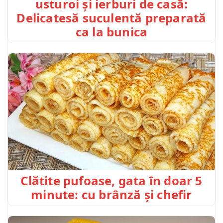
usturoi și ierburi de casă:
Delicatesă suculentă preparată
ca la bunica
Clătite pufoase, gata în doar 5
minute: cu brânză și chefir