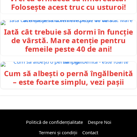
Folosește acest truc cu usturoi!
Iată cât trebuie să dormi în funcție
de vârstă. Mare atenție pentru
femeile peste 40 de ani!
Cum să albești o pernă îngălbenită
– este foarte simplu, vezi pașii
Politică de confidențialitate
Despre Noi
Termeni și condiții
Contact