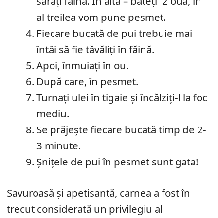
sărați făina. În altă – bateți 2 ouă, în
al treilea vom pune pesmet.
Fiecare bucată de pui trebuie mai
întâi să fie tăvăliți în făină.
Apoi, înmuiați în ou.
După care, în pesmet.
Turnați ulei în tigaie și încălziți-l la foc
mediu.
Se prăjește fiecare bucată timp de 2-
3 minute.
Șnițele de pui în pesmet sunt gata!
Savuroasă şi apetisantă, carnea a fost în
trecut considerată un privilegiu al