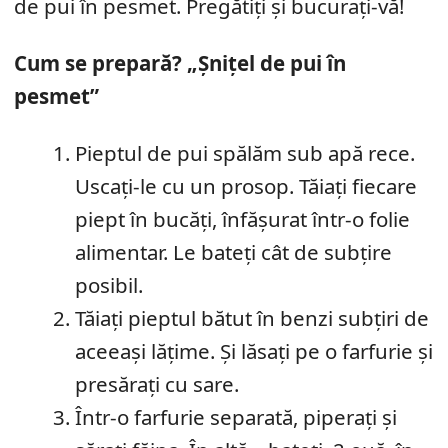
de pui în pesmet. Pregătiți și bucurați-vă!
Cum se prepară? „Șnițel de pui în
pesmet”
Pieptul de pui spălăm sub apă rece.
Uscați-le cu un prosop. Tăiați fiecare
piept în bucăți, înfășurat într-o folie
alimentar. Le bateți cât de subțire
posibil.
Tăiați pieptul bătut în benzi subțiri de
aceeași lățime. Și lăsați pe o farfurie și
presărați cu sare.
Într-o farfurie separată, piperați și