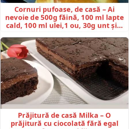
Cornuri pufoase, de casă – Ai
nevoie de 500g făină, 100 ml lapte
cald, 100 ml ulei,1 ou, 30g unt și…
Prăjitură de casă Milka – O
prăjitură cu ciocolată fără egal