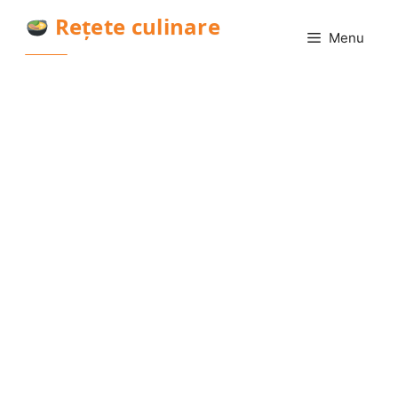
Sari
Rețete culinare
la
Menu
conținut