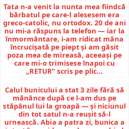
Tata n-a venit la nunta mea fiindcă
bărbatul pe care-l alesesem era
greco-catolic, nu ortodox. 20 de ani
nu mi-a răspuns la telefon — iar la
înmormântare, i-am ridicat mâna
încrucișată pe piept și am găsit
poza mea de mireasă, aceeași pe
care mi-o trimisese înapoi cu
„RETUR” scris pe plic…
Calul bunicului a stat 3 zile fără să
mănânce după ce l-am dus pe
stăpânul lui la groapă — și niciunul
din tot satul n-a reușit să-l
urnească. Abia a patra zi, bunica a