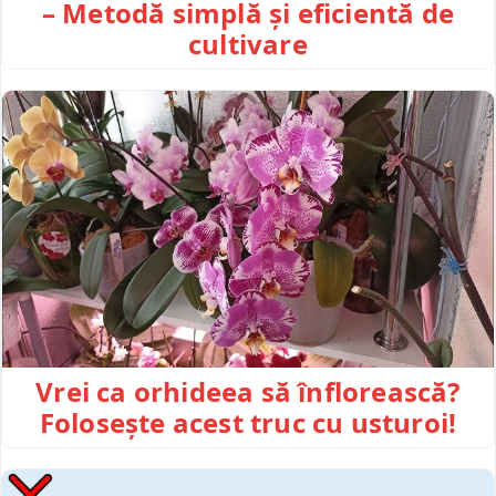
– Metodă simplă și eficientă de
cultivare
Vrei ca orhideea să înflorească?
Folosește acest truc cu usturoi!