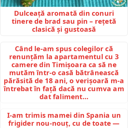
Dulceață aromată din conuri
tinere de brad sau pin – rețetă
clasică și gustoasă
Când le-am spus colegilor că
renunțăm la apartamentul cu 3
camere din Timișoara ca să ne
mutăm într-o casă bătrânească
părăsită de 18 ani, o verișoară m-a
întrebat în față dacă nu cumva am
dat faliment…
I-am trimis mamei din Spania un
frigider nou-nouț, cu de toate —