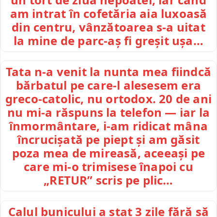
am intrat în cofetăria aia luxoasă
din centru, vânzătoarea s-a uitat
la mine de parc-aș fi greșit ușa…
Tata n-a venit la nunta mea fiindcă
bărbatul pe care-l alesesem era
greco-catolic, nu ortodox. 20 de ani
nu mi-a răspuns la telefon — iar la
înmormântare, i-am ridicat mâna
încrucișată pe piept și am găsit
poza mea de mireasă, aceeași pe
care mi-o trimisese înapoi cu
„RETUR” scris pe plic…
Calul bunicului a stat 3 zile fără să