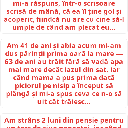
mi-a răspuns, într-o scrisoare
scrisă de mână, că ea îl ține gol și
acoperit, fiindcă nu are cu cine să-l
umple de când am plecat eu…
Am 41 de ani și abia acum mi-am
dus părinții prima oară la mare —
63 de ani au trăit fără să vadă apa
mai mare decât iazul din sat, iar
când mama a pus prima dată
piciorul pe nisip a început să
plângă și mi-a spus ceva ce n-o să
uit cât trăiesc…
Am strâns 2 luni din pensie pentru
un tort de ziua nepoatei, iar când