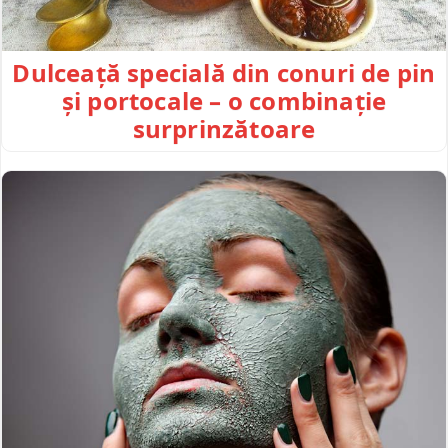
Dulceață specială din conuri de pin
și portocale – o combinație
surprinzătoare