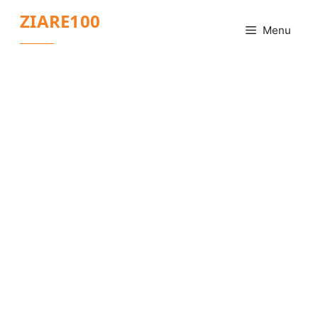
Sari
ZIARE100
la
Menu
conținut