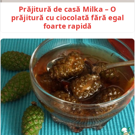
Prăjitură de casă Milka – O
prăjitură cu ciocolată fără egal
foarte rapidă