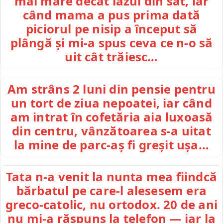
mai mare decât iazul din sat, iar
când mama a pus prima dată
piciorul pe nisip a început să
plângă și mi-a spus ceva ce n-o să
uit cât trăiesc…
Am strâns 2 luni din pensie pentru
un tort de ziua nepoatei, iar când
am intrat în cofetăria aia luxoasă
din centru, vânzătoarea s-a uitat
la mine de parc-aș fi greșit ușa…
Tata n-a venit la nunta mea fiindcă
bărbatul pe care-l alesesem era
greco-catolic, nu ortodox. 20 de ani
nu mi-a răspuns la telefon — iar la