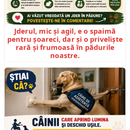
Jderul, mic și agil, e o spaimă
pentru șoareci, dar și o priveliște
rară și frumoasă în pădurile
noastre.