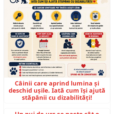
Câinii care aprind lumina și
deschid ușile. Iată cum își ajută
stăpânii cu dizabilități!
Un pui de urs se naște cât o