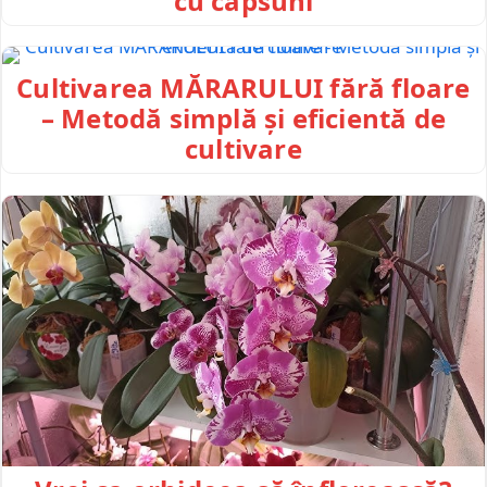
cu capsuni
Cultivarea MĂRARULUI fără floare
– Metodă simplă și eficientă de
cultivare