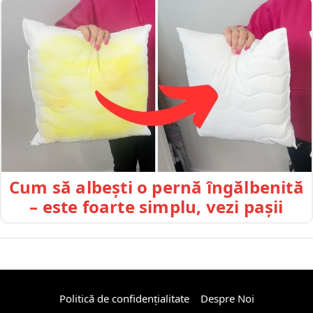
Cum să albești o pernă îngălbenită
– este foarte simplu, vezi pașii
Politică de confidențialitate
Despre Noi