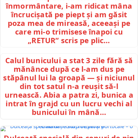
înmormântare, i-am ridicat mâna
încrucișată pe piept și am găsit
poza mea de mireasă, aceeași pe
care mi-o trimisese înapoi cu
„RETUR” scris pe plic…
Calul bunicului a stat 3 zile fără să
mănânce după ce l-am dus pe
stăpânul lui la groapă — și niciunul
din tot satul n-a reușit să-l
urnească. Abia a patra zi, bunica a
intrat în grajd cu un lucru vechi al
bunicului în mână…
Dulceață specială din conuri de pin