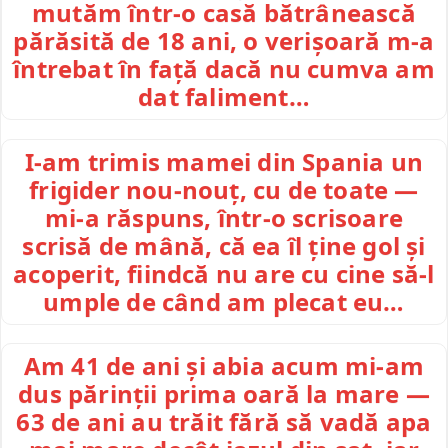
mutăm într-o casă bătrânească
părăsită de 18 ani, o verișoară m-a
întrebat în față dacă nu cumva am
dat faliment…
I-am trimis mamei din Spania un
frigider nou-nouț, cu de toate —
mi-a răspuns, într-o scrisoare
scrisă de mână, că ea îl ține gol și
acoperit, fiindcă nu are cu cine să-l
umple de când am plecat eu…
Am 41 de ani și abia acum mi-am
dus părinții prima oară la mare —
63 de ani au trăit fără să vadă apa