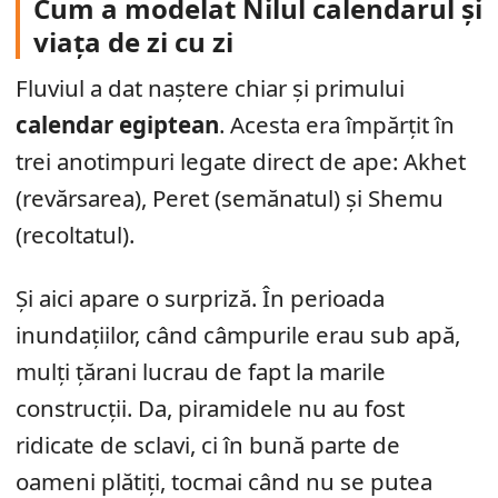
Cum a modelat Nilul calendarul și
viața de zi cu zi
Fluviul a dat naștere chiar și primului
calendar egiptean
. Acesta era împărțit în
trei anotimpuri legate direct de ape: Akhet
(revărsarea), Peret (semănatul) și Shemu
(recoltatul).
Și aici apare o surpriză. În perioada
inundațiilor, când câmpurile erau sub apă,
mulți țărani lucrau de fapt la marile
construcții. Da, piramidele nu au fost
ridicate de sclavi, ci în bună parte de
oameni plătiți, tocmai când nu se putea