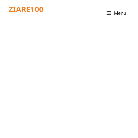
Sari
ZIARE100
la
Menu
conținut