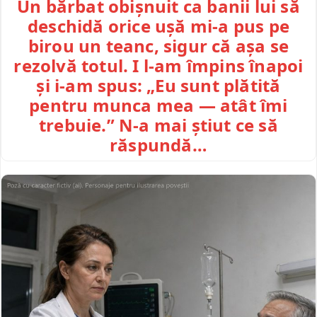
Un bărbat obișnuit ca banii lui să
deschidă orice ușă mi-a pus pe
birou un teanc, sigur că așa se
rezolvă totul. I l-am împins înapoi
și i-am spus: „Eu sunt plătită
pentru munca mea — atât îmi
trebuie.” N-a mai știut ce să
răspundă…