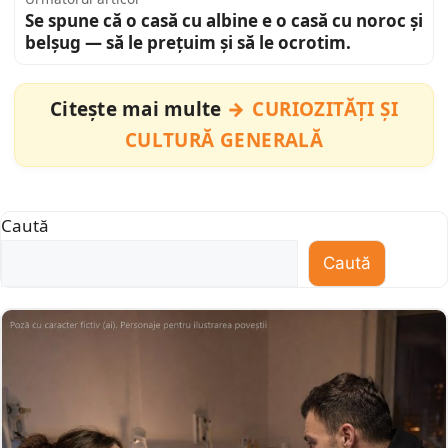
Se spune că o casă cu albine e o casă cu noroc și
belșug — să le prețuim și să le ocrotim.
Citește mai multe
CURIOZITĂȚI ȘI
CULTURĂ GENERALĂ
Caută
Caută