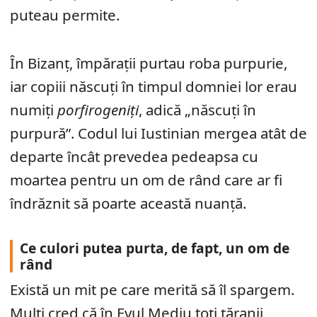
puteau permite.
În Bizanț, împărații purtau roba purpurie,
iar copiii născuți în timpul domniei lor erau
numiți
porfirogeniți
, adică „născuți în
purpură”. Codul lui Iustinian mergea atât de
departe încât prevedea pedeapsa cu
moartea pentru un om de rând care ar fi
îndrăznit să poarte această nuanță.
Ce culori putea purta, de fapt, un om de
rând
Există un mit pe care merită să îl spargem.
Mulți cred că în Evul Mediu toți țăranii