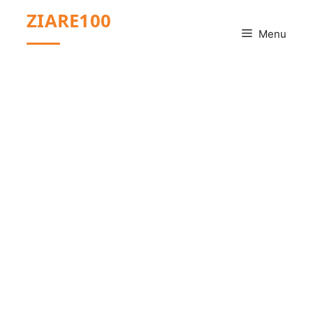
Sari
ZIARE100
la
Menu
conținut