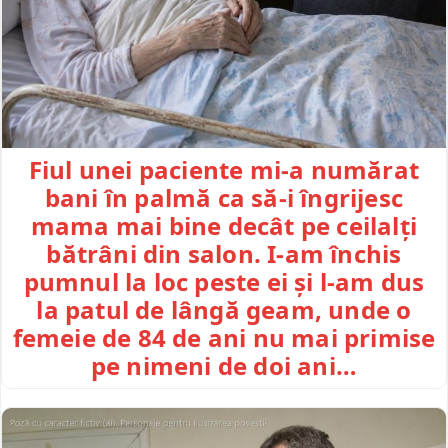
Fiul unei paciente mi-a numărat
bani în palmă ca să-i îngrijesc
mama mai bine decât pe ceilalți
bătrâni din salon. I-am închis
pumnul la loc peste ei și l-am dus
la patul de lângă geam, unde o
femeie de 84 de ani nu mai primise
pe nimeni de doi ani…