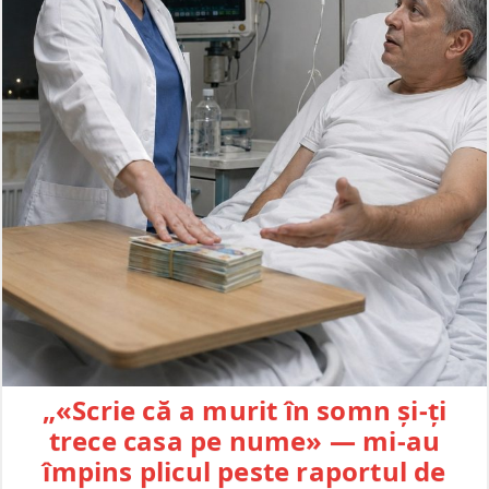
„«Scrie că a murit în somn și-ți
trece casa pe nume» — mi-au
împins plicul peste raportul de