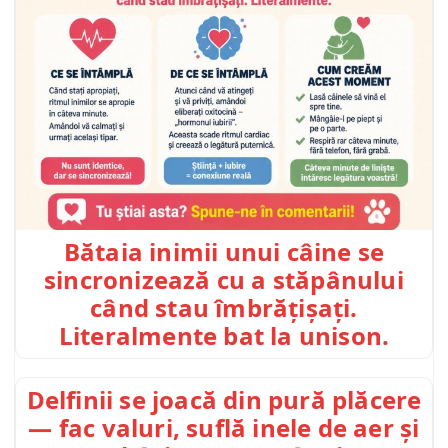
Bătaia inimii unui câine se
sincronizează cu a stăpânului
când stau îmbrățișați.
Literalmente bat la unison.
Delfinii se joacă din pură plăcere
— fac valuri, suflă inele de aer și