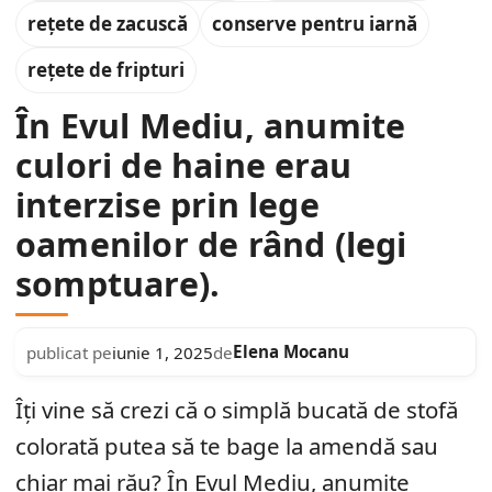
rețete de zacuscă
conserve pentru iarnă
rețete de fripturi
În Evul Mediu, anumite
culori de haine erau
interzise prin lege
oamenilor de rând (legi
somptuare).
Elena Mocanu
publicat pe
iunie 1, 2025
de
Îți vine să crezi că o simplă bucată de stofă
colorată putea să te bage la amendă sau
chiar mai rău? În Evul Mediu, anumite