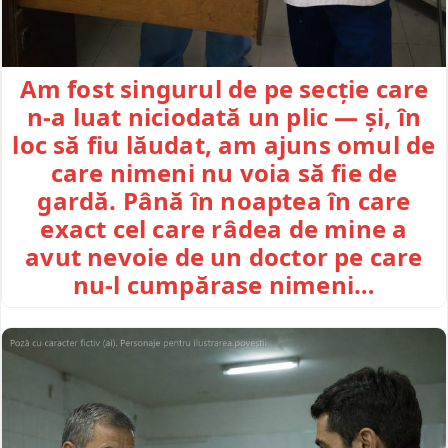
Am fost singurul de pe secție care
n-a luat niciodată un plic — și, în
loc să fiu lăudat, am ajuns omul de
care nimeni nu voia să fie de
gardă. Până în noaptea în care
exact cel care râdea de mine a
avut nevoie de un doctor pe care
nu-l cumpărase nimeni…