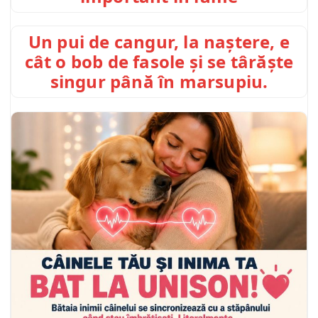
Un pui de cangur, la naștere, e
cât o bob de fasole și se târăște
singur până în marsupiu.