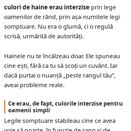
culori de haine erau interzise
prin lege
oamenilor de rând, prin așa-numitele legi
somptuare. Nu era o glumă, ci o regulă
scrisă, urmărită de autorități.
Hainele nu te încălzeau doar. Ele spuneau
cine ești, fără ca tu să scoți un cuvânt. Iar
dacă purtai o nuanță „peste rangul tău”,
aveai probleme reale.
Ce erau, de fapt, culorile interzise pentru
oamenii simpli
Legile somptuare stabileau cine ce avea
voie să poarte, în funcție de rang și de