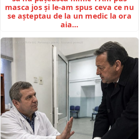
masca jos și le-am spus ceva ce nu
se așteptau de la un medic la ora
aia…