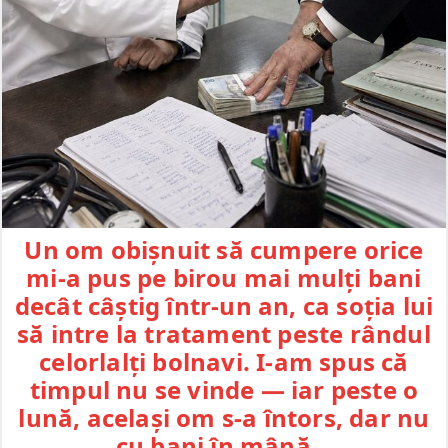
Un om obișnuit să cumpere orice
mi-a pus pe birou mai mulți bani
decât câștig într-un an, ca soția lui
să intre la tratament peste rândul
celorlalți bolnavi. I-am spus că
timpul nu se vinde — iar peste o
lună, același om s-a întors, dar nu
cu bani în mână…