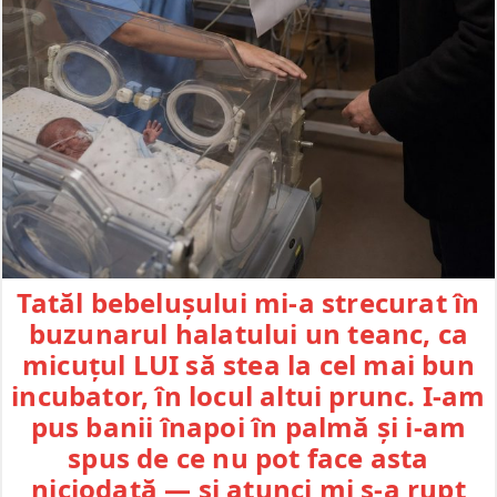
Tatăl bebelușului mi-a strecurat în
buzunarul halatului un teanc, ca
micuțul LUI să stea la cel mai bun
incubator, în locul altui prunc. I-am
pus banii înapoi în palmă și i-am
spus de ce nu pot face asta
niciodată — și atunci mi s-a rupt