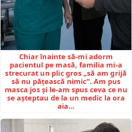
Chiar înainte să-mi adorm
pacientul pe masă, familia mi-a
strecurat un plic gros „să am grijă
să nu pățească nimic”. Am pus
masca jos și le-am spus ceva ce nu
se așteptau de la un medic la ora
aia…