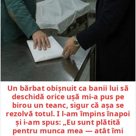
Un bărbat obișnuit ca banii lui să
deschidă orice ușă mi-a pus pe
birou un teanc, sigur că așa se
rezolvă totul. I l-am împins înapoi
și i-am spus: „Eu sunt plătită
pentru munca mea — atât îmi