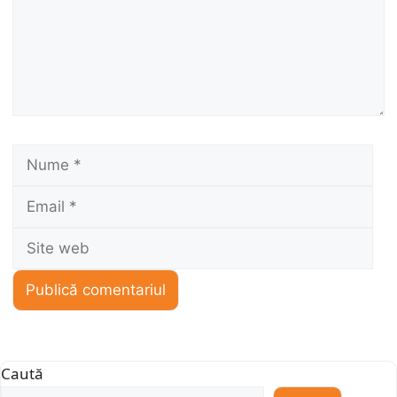
Nume
Ema
Sit
we
Caută