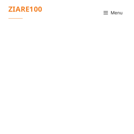
Sari
ZIARE100
la
Menu
conținut