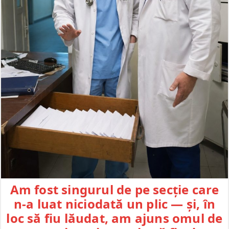
Am fost singurul de pe secție care
n-a luat niciodată un plic — și, în
loc să fiu lăudat, am ajuns omul de