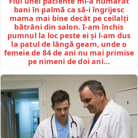
Fiul unei paciente mi-a numărat
bani în palmă ca să-i îngrijesc
mama mai bine decât pe ceilalți
bătrâni din salon. I-am închis
pumnul la loc peste ei și l-am dus
la patul de lângă geam, unde o
femeie de 84 de ani nu mai primise
pe nimeni de doi ani…