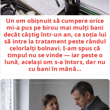
Un om obișnuit să cumpere orice
mi-a pus pe birou mai mulți bani
decât câștig într-un an, ca soția lui
să intre la tratament peste rândul
celorlalți bolnavi. I-am spus că
timpul nu se vinde — iar peste o
lună, același om s-a întors, dar nu
cu bani în mână…