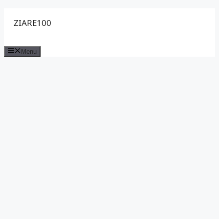
Sari
ZIARE100
la
conținut
Menu