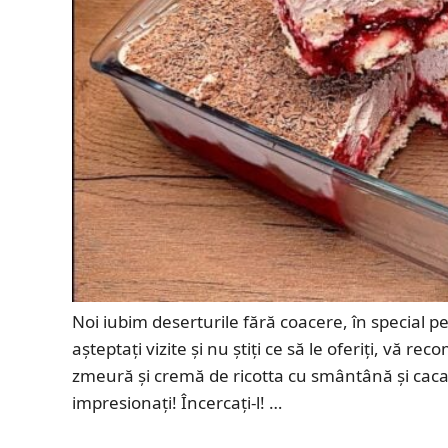
Noi iubim deserturile fără coacere, în special p
așteptați vizite și nu știți ce să le oferiți, vă 
zmeură și cremă de ricotta cu smântână și cacao. 
impresionați! Încercați-l! …