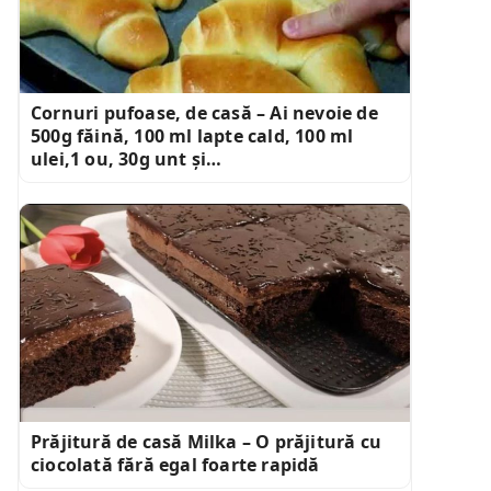
Cornuri pufoase, de casă – Ai nevoie de
500g făină, 100 ml lapte cald, 100 ml
ulei,1 ou, 30g unt și…
Prăjitură de casă Milka – O prăjitură cu
ciocolată fără egal foarte rapidă