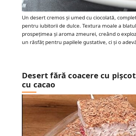
Un desert cremos și umed cu ciocolată, complet
pentru iubitorii de dulce. Textura moale a blat
prospețimea și aroma zmeurei, creând o explozi
un răsfăț pentru papilele gustative, ci și o ade
Desert fără coacere cu pișcot
cu cacao