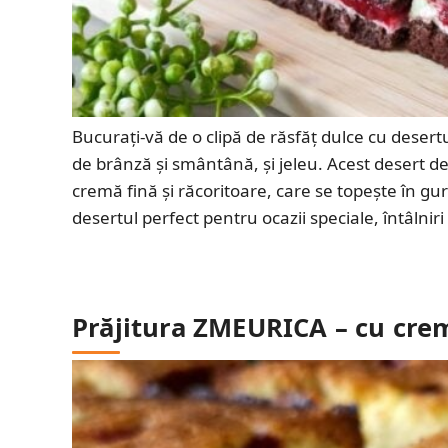
Bucurați-vă de o clipă de răsfăț dulce cu desert
de brânză și smântână, și jeleu. Acest desert
cremă fină și răcoritoare, care se topește în gu
desertul perfect pentru ocazii speciale, întâlniri
Prăjitura ZMEURICA – cu crem