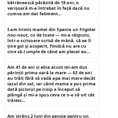
bătrânească părăsită de 18 ani, o
verișoară m-a întrebat în față dacă nu
cumva am dat faliment…
I-am trimis mamei din Spania un frigider
nou-nouț, cu de toate — mi-a răspuns,
într-o scrisoare scrisă de mână, că ea îl
ține gol și acoperit, fiindcă nu are cu
cine să-l umple de când am plecat eu…
Am 41 de ani și abia acum mi-am dus
părinții prima oară la mare — 63 de ani
au trăit fără să vadă apa mai mare decât
iazul din sat, iar când mama a pus prima
dată piciorul pe nisip a început să
plângă și mi-a spus ceva ce n-o să uit cât
trăiesc…
Am strâns 2 luni din pensie pentru un