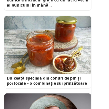
al bunicului în mână…
Dulceață specială din conuri de pin și
portocale – o combinație surprinzătoare