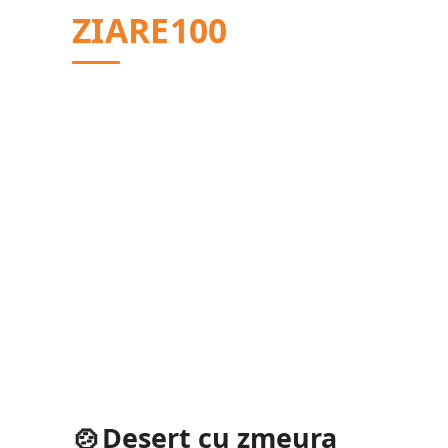
Sari
ZIARE100
la
conținut
Desert cu zmeura