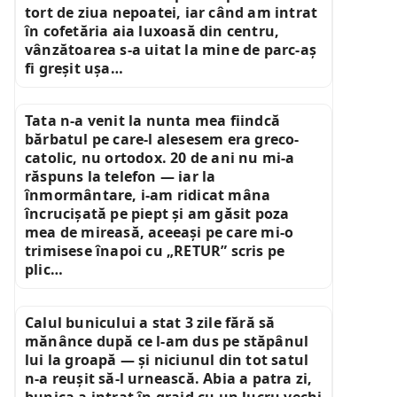
tort de ziua nepoatei, iar când am intrat
în cofetăria aia luxoasă din centru,
vânzătoarea s-a uitat la mine de parc-aș
fi greșit ușa…
Tata n-a venit la nunta mea fiindcă
bărbatul pe care-l alesesem era greco-
catolic, nu ortodox. 20 de ani nu mi-a
răspuns la telefon — iar la
înmormântare, i-am ridicat mâna
încrucișată pe piept și am găsit poza
mea de mireasă, aceeași pe care mi-o
trimisese înapoi cu „RETUR” scris pe
plic…
Calul bunicului a stat 3 zile fără să
mănânce după ce l-am dus pe stăpânul
lui la groapă — și niciunul din tot satul
n-a reușit să-l urnească. Abia a patra zi,
bunica a intrat în grajd cu un lucru vechi