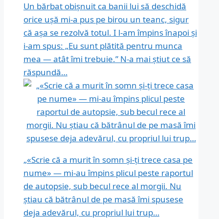
Un bărbat obișnuit ca banii lui să deschidă
orice ușă mi-a pus pe birou un teanc, sigur
că așa se rezolvă totul. I l-am împins înapoi și
i-am spus: „Eu sunt plătită pentru munca
mea — atât îmi trebuie.” N-a mai știut ce să
răspundă…
„«Scrie că a murit în somn și-ți trece casa pe
nume» — mi-au împins plicul peste raportul
de autopsie, sub becul rece al morgii. Nu
știau că bătrânul de pe masă îmi spusese
deja adevărul, cu propriul lui trup…