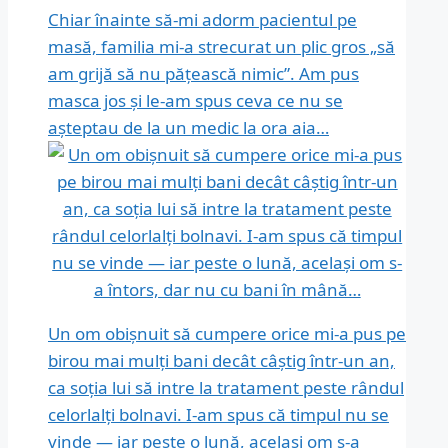
Chiar înainte să-mi adorm pacientul pe
masă, familia mi-a strecurat un plic gros „să
am grijă să nu pățească nimic”. Am pus
masca jos și le-am spus ceva ce nu se
așteptau de la un medic la ora aia…
Un om obișnuit să cumpere orice mi-a pus pe
birou mai mulți bani decât câștig într-un an,
ca soția lui să intre la tratament peste rândul
celorlalți bolnavi. I-am spus că timpul nu se
vinde — iar peste o lună, același om s-a