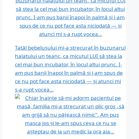
Tatăl bebelușului mi-a strecurat în buzunarul
halatului un teanc, ca micuțul LUI să stea la
cel mai bun incubator, în locul altui prunc. I-
am pus banii înapoi în palmă și i-am spus de
ce nu pot face asta niciodată — și atunci mi
s-a rupt vocea…