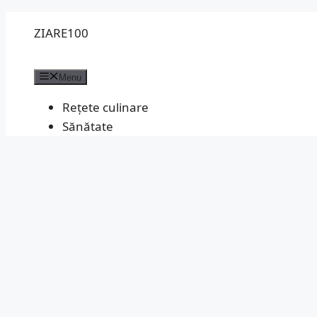
Sari
ZIARE100
la
conținut
Menu
Rețete culinare
Sănătate