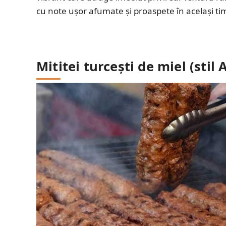
cu note ușor afumate și proaspete în același ti
Mititei turcești de miel (stil