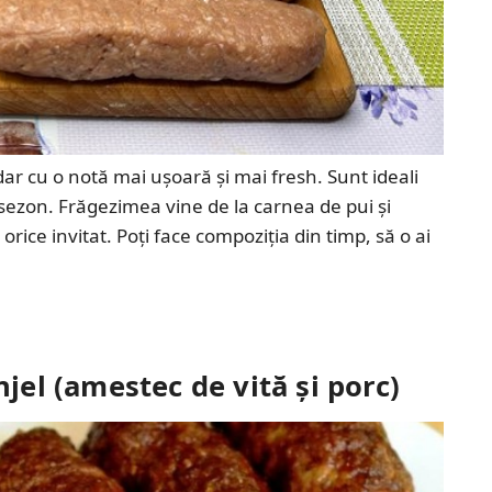
 dar cu o notă mai ușoară și mai fresh. Sunt ideali
 sezon. Frăgezimea vine de la carnea de pui și
ice invitat. Poți face compoziția din timp, să o ai
njel (amestec de vită și porc)