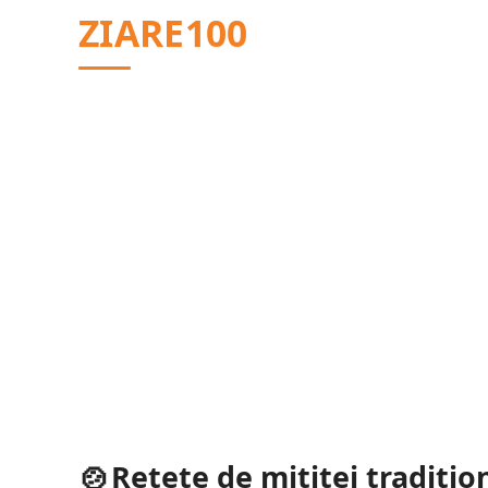
Sari
ZIARE100
la
conținut
Rețete de mititei tradițio