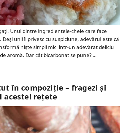
legați. Unul dintre ingredientele-cheie care face
. Deși unii îl privesc cu suspiciune, adevărul este că
ansformă niște simpli mici într-un adevărat deliciu
ori de aromă. Dar cât bicarbonat se pune? …
ut în compoziție – fragezi și
l acestei rețete