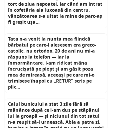
tort de ziua nepoatei, iar când am intrat
în cofetăria aia luxoasă din centru,
vânzătoarea s-a uitat la mine de parc-aș
fi greșit ușa…
Tata n-a venit la nunta mea fiindcă
bărbatul pe care-l alesesem era greco-
catolic, nu ortodox. 20 de ani nu mi-a
răspuns la telefon — iar la
înmormântare, i-am ridicat mâna
încrucișată pe piept și am găsit poza
mea de mireasă, aceeași pe care mi-o
trimisese înapoi cu „RETUR” scris pe
plic…
Calul bunicului a stat 3 zile fără să
mănânce după ce l-am dus pe stăpânul
lui la groapă — și niciunul din tot satul
n-a reușit să-l urnească. Abia a patra zi,
bunica a intrat în grajd cu un lucru vechi