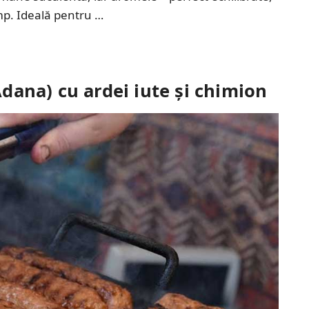
mp. Ideală pentru …
 Adana) cu ardei iute și chimion