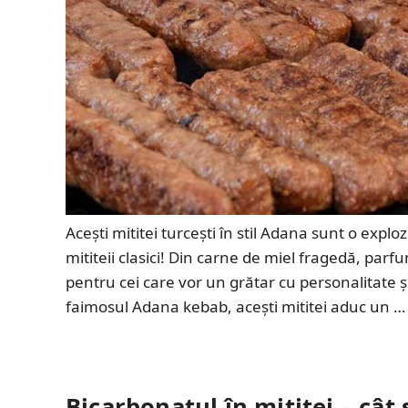
Acești mititei turcești în stil Adana sunt o explo
mititeii clasici! Din carne de miel fragedă, parfu
pentru cei care vor un grătar cu personalitate ș
faimosul Adana kebab, acești mititei aduc un …
Bicarbonatul în mititei – cât