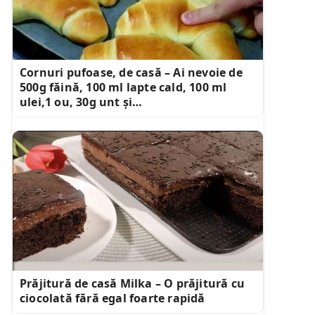
Cornuri pufoase, de casă – Ai nevoie de
500g făină, 100 ml lapte cald, 100 ml
ulei,1 ou, 30g unt și…
Prăjitură de casă Milka – O prăjitură cu
ciocolată fără egal foarte rapidă