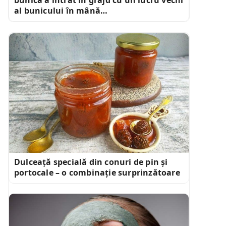
al bunicului în mână…
Dulceață specială din conuri de pin și
portocale – o combinație surprinzătoare