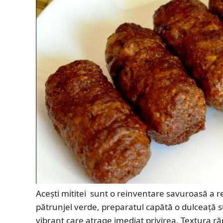
Acești mititei sunt o reinventare savuroasă a reț
pătrunjel verde, preparatul capătă o dulceață 
vibrant care atrage imediat privirea. Textura r