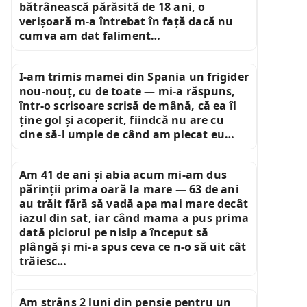
bătrânească părăsită de 18 ani, o
verișoară m-a întrebat în față dacă nu
cumva am dat faliment…
I-am trimis mamei din Spania un frigider
nou-nouț, cu de toate — mi-a răspuns,
într-o scrisoare scrisă de mână, că ea îl
ține gol și acoperit, fiindcă nu are cu
cine să-l umple de când am plecat eu…
Am 41 de ani și abia acum mi-am dus
părinții prima oară la mare — 63 de ani
au trăit fără să vadă apa mai mare decât
iazul din sat, iar când mama a pus prima
dată piciorul pe nisip a început să
plângă și mi-a spus ceva ce n-o să uit cât
trăiesc…
Am strâns 2 luni din pensie pentru un