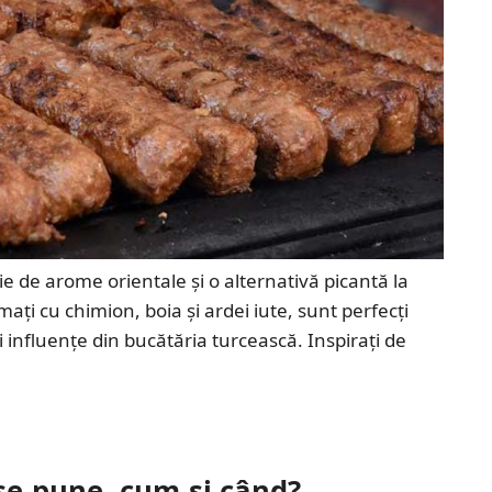
zie de arome orientale și o alternativă picantă la
mați cu chimion, boia și ardei iute, sunt perfecți
i influențe din bucătăria turcească. Inspirați de
 se pune, cum și când?