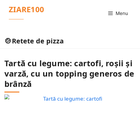
Sari
ZIARE100
la
Menu
conținut
Retete de pizza
Tartă cu legume: cartofi, roșii și
varză, cu un topping generos de
brânză