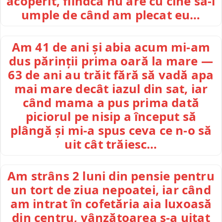
acoperit, fiindcă nu are cu cine să-l
umple de când am plecat eu…
Am 41 de ani și abia acum mi-am
dus părinții prima oară la mare —
63 de ani au trăit fără să vadă apa
mai mare decât iazul din sat, iar
când mama a pus prima dată
piciorul pe nisip a început să
plângă și mi-a spus ceva ce n-o să
uit cât trăiesc…
Am strâns 2 luni din pensie pentru
un tort de ziua nepoatei, iar când
am intrat în cofetăria aia luxoasă
din centru, vânzătoarea s-a uitat