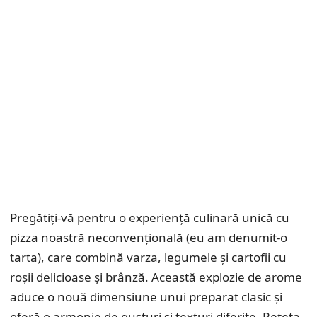
Pregătiți-vă pentru o experiență culinară unică cu
pizza noastră neconvențională (eu am denumit-o
tarta), care combină varza, legumele și cartofii cu
roșii delicioase și brânză. Această explozie de arome
aduce o nouă dimensiune unui preparat clasic și
oferă o armonie de gusturi și texturi diferite. Rețeta