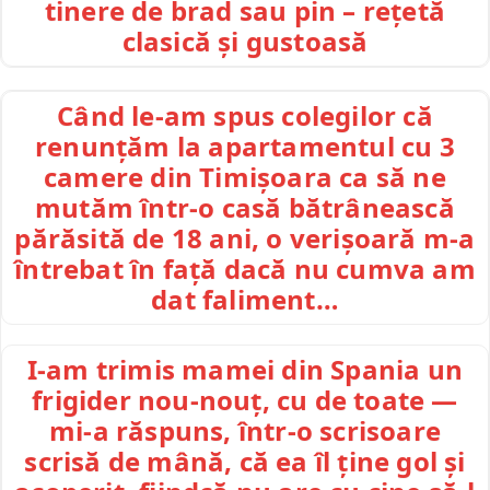
tinere de brad sau pin – rețetă
clasică și gustoasă
Când le-am spus colegilor că
renunțăm la apartamentul cu 3
camere din Timișoara ca să ne
mutăm într-o casă bătrânească
părăsită de 18 ani, o verișoară m-a
întrebat în față dacă nu cumva am
dat faliment…
I-am trimis mamei din Spania un
frigider nou-nouț, cu de toate —
mi-a răspuns, într-o scrisoare
scrisă de mână, că ea îl ține gol și