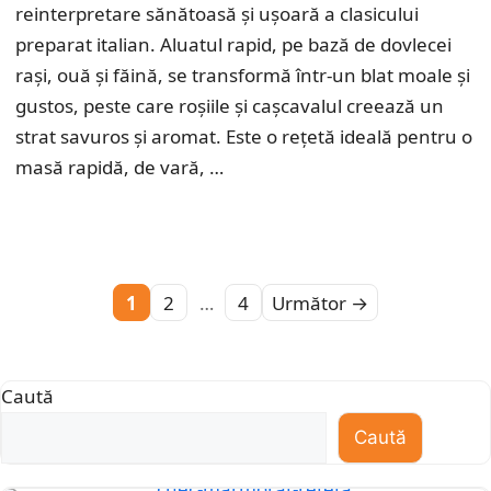
reinterpretare sănătoasă și ușoară a clasicului
preparat italian. Aluatul rapid, pe bază de dovlecei
rași, ouă și făină, se transformă într-un blat moale și
gustos, peste care roșiile și cașcavalul creează un
strat savuros și aromat. Este o rețetă ideală pentru o
masă rapidă, de vară, …
Pagina
Pagina
Pagina
1
2
…
4
Următor
→
Caută
Caută