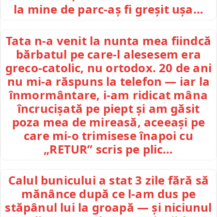
la mine de parc-aș fi greșit ușa…
Tata n-a venit la nunta mea fiindcă
bărbatul pe care-l alesesem era
greco-catolic, nu ortodox. 20 de ani
nu mi-a răspuns la telefon — iar la
înmormântare, i-am ridicat mâna
încrucișată pe piept și am găsit
poza mea de mireasă, aceeași pe
care mi-o trimisese înapoi cu
„RETUR” scris pe plic…
Calul bunicului a stat 3 zile fără să
mănânce după ce l-am dus pe
stăpânul lui la groapă — și niciunul