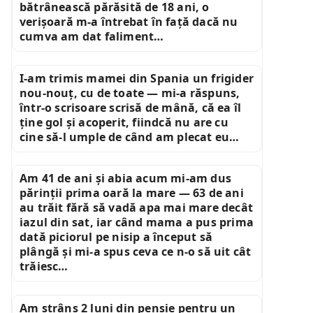
bătrânească părăsită de 18 ani, o
verișoară m-a întrebat în față dacă nu
cumva am dat faliment…
I-am trimis mamei din Spania un frigider
nou-nouț, cu de toate — mi-a răspuns,
într-o scrisoare scrisă de mână, că ea îl
ține gol și acoperit, fiindcă nu are cu
cine să-l umple de când am plecat eu…
Am 41 de ani și abia acum mi-am dus
părinții prima oară la mare — 63 de ani
au trăit fără să vadă apa mai mare decât
iazul din sat, iar când mama a pus prima
dată piciorul pe nisip a început să
plângă și mi-a spus ceva ce n-o să uit cât
trăiesc…
Am strâns 2 luni din pensie pentru un