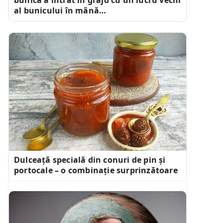
al bunicului în mână…
Dulceață specială din conuri de pin și
portocale – o combinație surprinzătoare