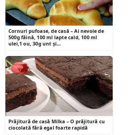
Cornuri pufoase, de casă – Ai nevoie de
500g făină, 100 ml lapte cald, 100 ml
ulei,1 ou, 30g unt și…
Prăjitură de casă Milka – O prăjitură cu
ciocolată fără egal foarte rapidă