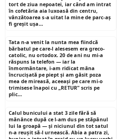
tort de ziua nepoatei, iar când am intrat
în cofetăria aia luxoasă din centru,
vânzătoarea s-a uitat la mine de parc-aș
fi greșit ușa…
Tata n-a venit la nunta mea fiindcă
bărbatul pe care-l alesesem era greco-
catolic, nu ortodox. 20 de ani nu mi-a
răspuns la telefon — iar la
înmormântare, i-am ridicat mâna
încrucișată pe piept și am găsit poza
mea de mireasă, aceeași pe care mi-o
trimisese înapoi cu „RETUR” scris pe
plic…
Calul bunicului a stat 3 zile fără să
mănânce după ce l-am dus pe stăpânul
lui la groapă — și niciunul din tot satul
n-a reușit să-l urnească. Abia a patra zi,
bunica a intrat în grajd cu un lucru vechi