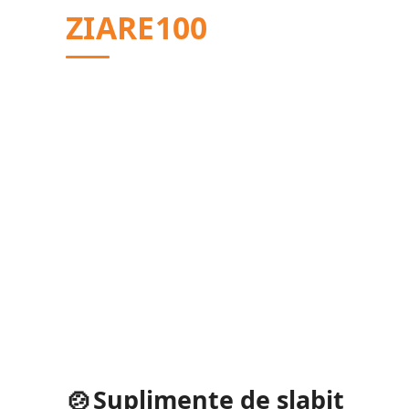
Sari
ZIARE100
la
conținut
Suplimente de slabit