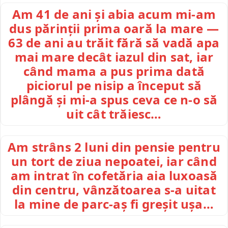
Am 41 de ani și abia acum mi-am
dus părinții prima oară la mare —
63 de ani au trăit fără să vadă apa
mai mare decât iazul din sat, iar
când mama a pus prima dată
piciorul pe nisip a început să
plângă și mi-a spus ceva ce n-o să
uit cât trăiesc…
Am strâns 2 luni din pensie pentru
un tort de ziua nepoatei, iar când
am intrat în cofetăria aia luxoasă
din centru, vânzătoarea s-a uitat
la mine de parc-aș fi greșit ușa…