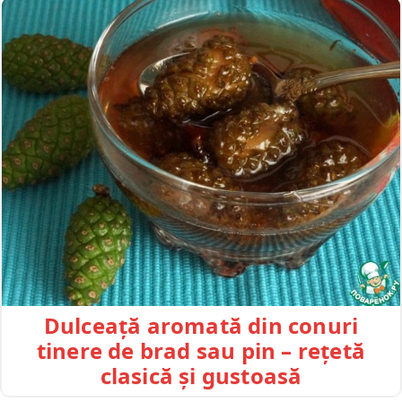
Dulceață aromată din conuri
tinere de brad sau pin – rețetă
clasică și gustoasă