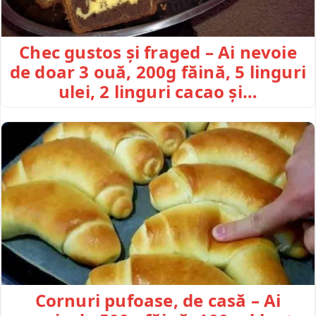
Chec gustos și fraged – Ai nevoie
de doar 3 ouă, 200g făină, 5 linguri
ulei, 2 linguri cacao și…
Cornuri pufoase, de casă – Ai