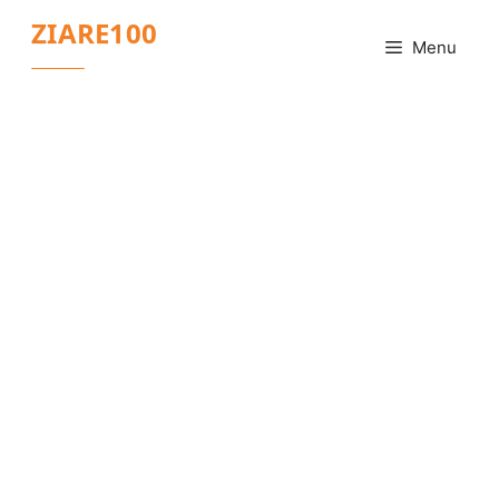
Sari
ZIARE100
la
Menu
conținut