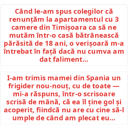
Când le-am spus colegilor că
renunțăm la apartamentul cu 3
camere din Timișoara ca să ne
mutăm într-o casă bătrânească
părăsită de 18 ani, o verișoară m-a
întrebat în față dacă nu cumva am
dat faliment…
I-am trimis mamei din Spania un
frigider nou-nouț, cu de toate —
mi-a răspuns, într-o scrisoare
scrisă de mână, că ea îl ține gol și
acoperit, fiindcă nu are cu cine să-l
umple de când am plecat eu…