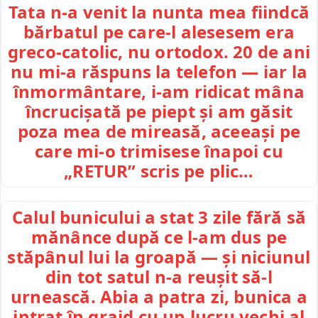
Tata n-a venit la nunta mea fiindcă
bărbatul pe care-l alesesem era
greco-catolic, nu ortodox. 20 de ani
nu mi-a răspuns la telefon — iar la
înmormântare, i-am ridicat mâna
încrucișată pe piept și am găsit
poza mea de mireasă, aceeași pe
care mi-o trimisese înapoi cu
„RETUR” scris pe plic…
Calul bunicului a stat 3 zile fără să
mănânce după ce l-am dus pe
stăpânul lui la groapă — și niciunul
din tot satul n-a reușit să-l
urnească. Abia a patra zi, bunica a
intrat în grajd cu un lucru vechi al