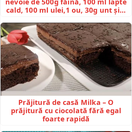
nevoie de 500g făină, 100 ml lapte
cald, 100 ml ulei,1 ou, 30g unt și…
Prăjitură de casă Milka – O
prăjitură cu ciocolată fără egal
foarte rapidă