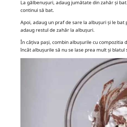
La gălbenușuri, adaug jumătate din zahăr și bat.
continui să bat.
Apoi, adaug un praf de sare la albușuri și le b
adaug restul de zahăr la albușuri.
În câțiva pași, combin albușurile cu compozitia de
încât albușurile să nu se lase prea mult și blatu