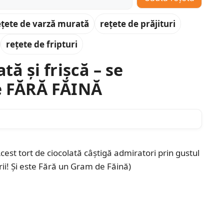
ețete de varză murată
rețete de prăjituri
rețete de fripturi
tă și frișcă – se
te FĂRĂ FĂINĂ
Acest tort de ciocolată câștigă admiratori prin gustul
rii! Și este Fără un Gram de Făină)