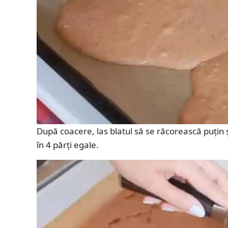
După coacere, las blatul să se răcorească puțin și
în 4 părți egale.