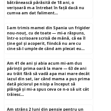
bătrânească părăsită de 18 ani, o
verișoară m-a întrebat în față dacă nu
cumva am dat faliment…
I-am trimis mamei din Spania un frigider
nou-nouț, cu de toate — mi-a răspuns,
într-o scrisoare scrisă de mână, că ea îl
ține gol și acoperit, fiindcă nu are cu
cine să-l umple de când am plecat eu…
Am 41 de ani și abia acum mi-am dus
părinții prima oară la mare — 63 de ani
au trăit fără să vadă apa mai mare decât
iazul din sat, iar când mama a pus prima
dată piciorul pe nisip a început să
plângă și mi-a spus ceva ce n-o să uit cât
trăiesc…
Am strâns 2 luni din pensie pentru un