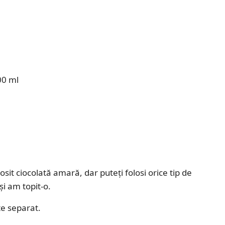
00 ml
sit ciocolată amară, dar puteți folosi orice tip de
și am topit-o.
te separat.