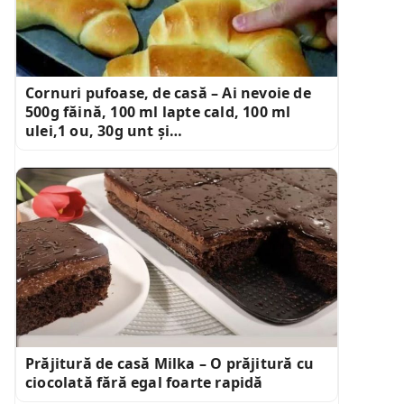
Cornuri pufoase, de casă – Ai nevoie de
500g făină, 100 ml lapte cald, 100 ml
ulei,1 ou, 30g unt și…
Prăjitură de casă Milka – O prăjitură cu
ciocolată fără egal foarte rapidă