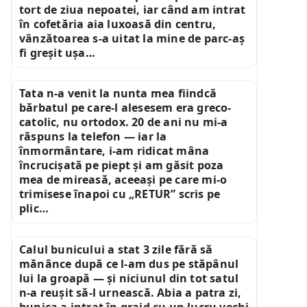
tort de ziua nepoatei, iar când am intrat
în cofetăria aia luxoasă din centru,
vânzătoarea s-a uitat la mine de parc-aș
fi greșit ușa…
Tata n-a venit la nunta mea fiindcă
bărbatul pe care-l alesesem era greco-
catolic, nu ortodox. 20 de ani nu mi-a
răspuns la telefon — iar la
înmormântare, i-am ridicat mâna
încrucișată pe piept și am găsit poza
mea de mireasă, aceeași pe care mi-o
trimisese înapoi cu „RETUR” scris pe
plic…
Calul bunicului a stat 3 zile fără să
mănânce după ce l-am dus pe stăpânul
lui la groapă — și niciunul din tot satul
n-a reușit să-l urnească. Abia a patra zi,
bunica a intrat în grajd cu un lucru vechi