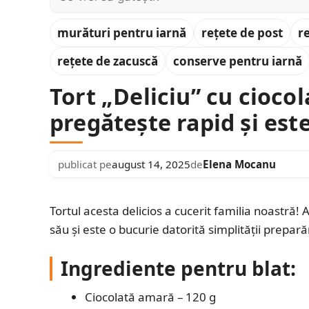
murături pentru iarnă
rețete de post
r
rețete de zacuscă
conserve pentru iarnă
Tort „Deliciu” cu ciocola
pregătește rapid și es
publicat pe
august 14, 2025
de
Elena Mocanu
Tortul acesta delicios a cucerit familia noastră! 
său și este o bucurie datorită simplității prepară
Ingrediente pentru blat:
Ciocolată amară – 120 g