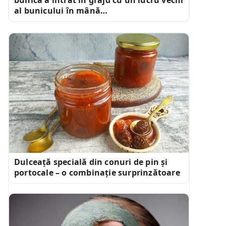
al bunicului în mână…
Dulceață specială din conuri de pin și
portocale – o combinație surprinzătoare