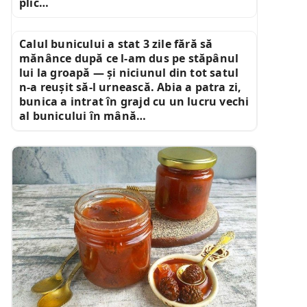
plic…
Calul bunicului a stat 3 zile fără să
mănânce după ce l-am dus pe stăpânul
lui la groapă — și niciunul din tot satul
n-a reușit să-l urnească. Abia a patra zi,
bunica a intrat în grajd cu un lucru vechi
al bunicului în mână…