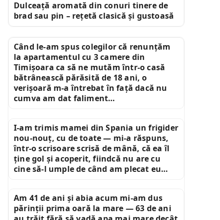
Dulceață aromată din conuri tinere de
brad sau pin – rețetă clasică și gustoasă
Când le-am spus colegilor că renunțăm
la apartamentul cu 3 camere din
Timișoara ca să ne mutăm într-o casă
bătrânească părăsită de 18 ani, o
verișoară m-a întrebat în față dacă nu
cumva am dat faliment…
I-am trimis mamei din Spania un frigider
nou-nouț, cu de toate — mi-a răspuns,
într-o scrisoare scrisă de mână, că ea îl
ține gol și acoperit, fiindcă nu are cu
cine să-l umple de când am plecat eu…
Am 41 de ani și abia acum mi-am dus
părinții prima oară la mare — 63 de ani
au trăit fără să vadă apa mai mare decât