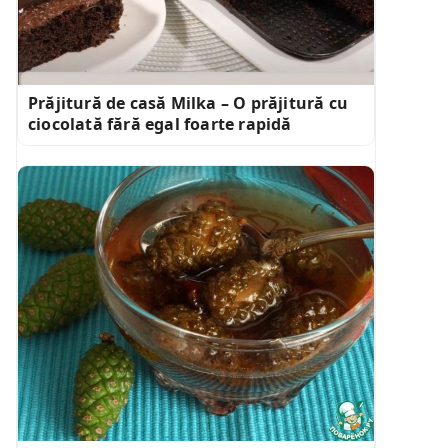
Prăjitură de casă Milka – O prăjitură cu
ciocolată fără egal foarte rapidă