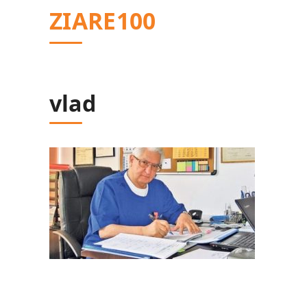
Sari
ZIARE100
la
conținut
vlad