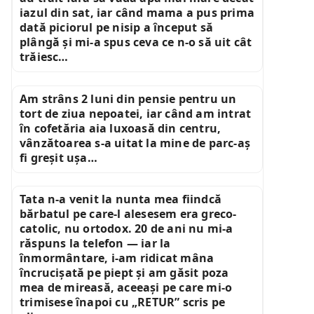
iazul din sat, iar când mama a pus prima
dată piciorul pe nisip a început să
plângă și mi-a spus ceva ce n-o să uit cât
trăiesc…
Am strâns 2 luni din pensie pentru un
tort de ziua nepoatei, iar când am intrat
în cofetăria aia luxoasă din centru,
vânzătoarea s-a uitat la mine de parc-aș
fi greșit ușa…
Tata n-a venit la nunta mea fiindcă
bărbatul pe care-l alesesem era greco-
catolic, nu ortodox. 20 de ani nu mi-a
răspuns la telefon — iar la
înmormântare, i-am ridicat mâna
încrucișată pe piept și am găsit poza
mea de mireasă, aceeași pe care mi-o
trimisese înapoi cu „RETUR” scris pe