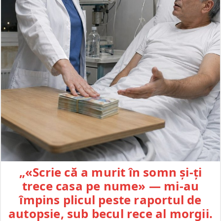
„«Scrie că a murit în somn și-ți
trece casa pe nume» — mi-au
împins plicul peste raportul de
autopsie, sub becul rece al morgii.