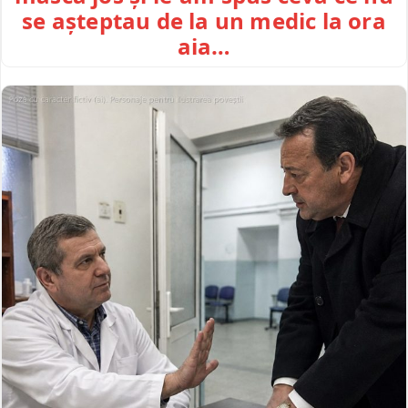
se așteptau de la un medic la ora
aia…