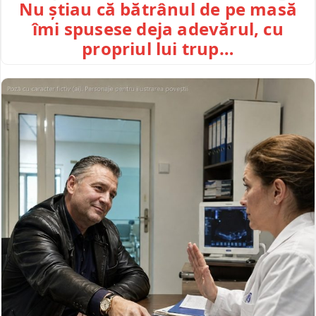
Nu știau că bătrânul de pe masă
îmi spusese deja adevărul, cu
propriul lui trup…