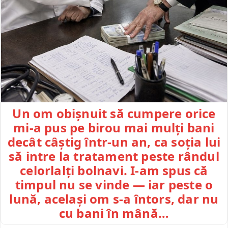
Un om obișnuit să cumpere orice
mi-a pus pe birou mai mulți bani
decât câștig într-un an, ca soția lui
să intre la tratament peste rândul
celorlalți bolnavi. I-am spus că
timpul nu se vinde — iar peste o
lună, același om s-a întors, dar nu
cu bani în mână…