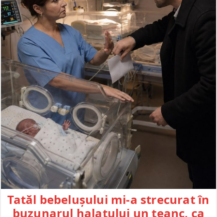
Tatăl bebelușului mi-a strecurat în
buzunarul halatului un teanc, ca