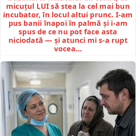
micuțul LUI să stea la cel mai bun
incubator, în locul altui prunc. I-am
pus banii înapoi în palmă și i-am
spus de ce nu pot face asta
niciodată — și atunci mi s-a rupt
vocea…