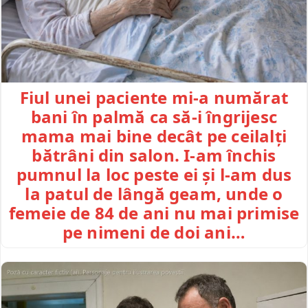
Fiul unei paciente mi-a numărat
bani în palmă ca să-i îngrijesc
mama mai bine decât pe ceilalți
bătrâni din salon. I-am închis
pumnul la loc peste ei și l-am dus
la patul de lângă geam, unde o
femeie de 84 de ani nu mai primise
pe nimeni de doi ani…