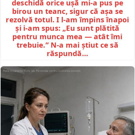
deschidă orice ușă mi-a pus pe
birou un teanc, sigur că așa se
rezolvă totul. I l-am împins înapoi
și i-am spus: „Eu sunt plătită
pentru munca mea — atât îmi
trebuie.” N-a mai știut ce să
răspundă…