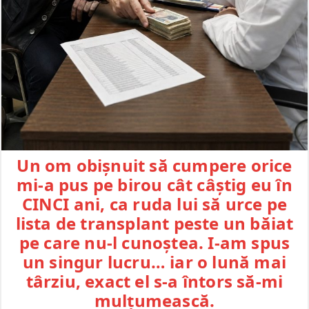
Un om obișnuit să cumpere orice
mi-a pus pe birou cât câștig eu în
CINCI ani, ca ruda lui să urce pe
lista de transplant peste un băiat
pe care nu-l cunoștea. I-am spus
un singur lucru… iar o lună mai
târziu, exact el s-a întors să-mi
mulțumească.