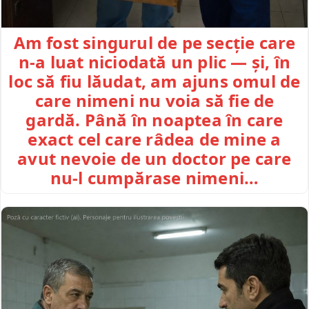
Am fost singurul de pe secție care
n-a luat niciodată un plic — și, în
loc să fiu lăudat, am ajuns omul de
care nimeni nu voia să fie de
gardă. Până în noaptea în care
exact cel care râdea de mine a
avut nevoie de un doctor pe care
nu-l cumpărase nimeni…