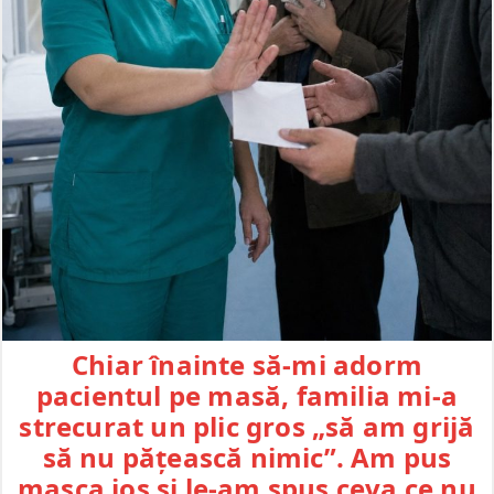
Chiar înainte să-mi adorm
pacientul pe masă, familia mi-a
strecurat un plic gros „să am grijă
să nu pățească nimic”. Am pus
masca jos și le-am spus ceva ce nu