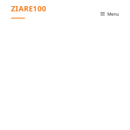
Sari
ZIARE100
la
Menu
conținut