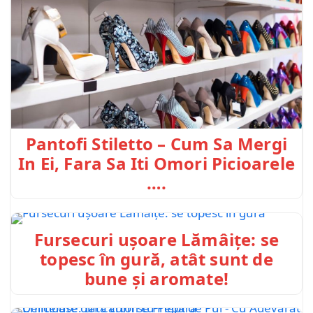
Pantofi Stiletto – Cum Sa Mergi
In Ei, Fara Sa Iti Omori Picioarele
….
Fursecuri ușoare Lămâițe: se
topesc în gură, atât sunt de
bune și aromate!