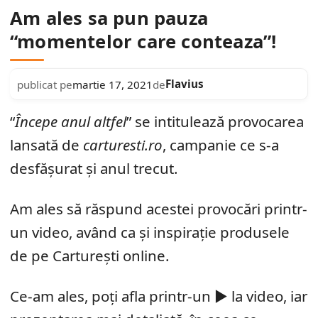
Am ales sa pun pauza
“momentelor care conteaza”!
Flavius
publicat pe
martie 17, 2021
de
“
Începe anul altfel
” se intitulează provocarea
lansată de
carturesti.ro
, campanie ce s-a
desfășurat și anul trecut.
Am ales să răspund acestei provocări printr-
un video, având ca și inspirație produsele
de pe Carturești online.
Ce-am ales, poți afla printr-un ▶ la video, iar