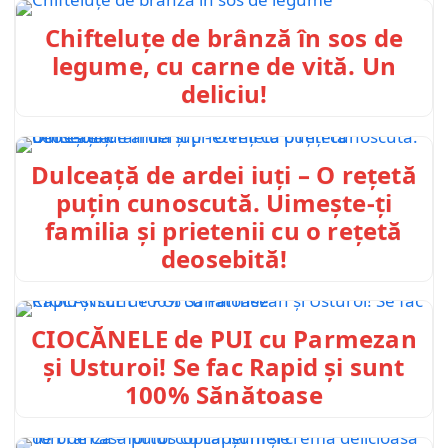
Chifteluțe de brânză în sos de
legume, cu carne de vită. Un
deliciu!
Dulceață de ardei iuți – O rețetă
puțin cunoscută. Uimește-ți
familia și prietenii cu o rețetă
deosebită!
CIOCĂNELE de PUI cu Parmezan
și Usturoi! Se fac Rapid și sunt
100% Sănătoase