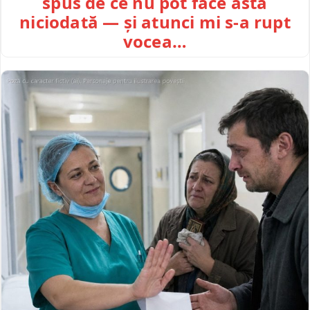
spus de ce nu pot face asta
niciodată — și atunci mi s-a rupt
vocea…