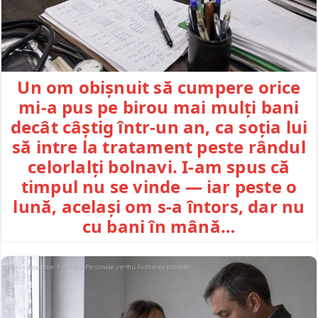
Un om obișnuit să cumpere orice
mi-a pus pe birou mai mulți bani
decât câștig într-un an, ca soția lui
să intre la tratament peste rândul
celorlalți bolnavi. I-am spus că
timpul nu se vinde — iar peste o
lună, același om s-a întors, dar nu
cu bani în mână…