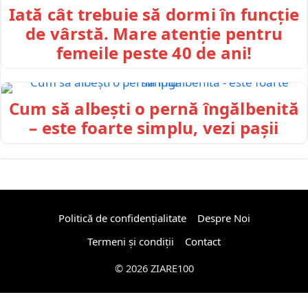
Iată cât trebuie să dormi în funcție
de vârstă. Mare atenție pentru
femeile peste 40 de ani!
Cum să albești o pernă îngălbenită
– este foarte simplu, vezi pașii
Politică de confidențialitate
Despre Noi
Termeni și condiții
Contact
© 2026 ZIARE100