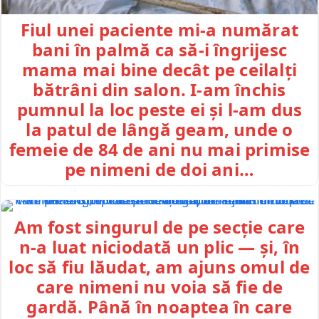
Fiul unei paciente mi-a numărat
bani în palmă ca să-i îngrijesc
mama mai bine decât pe ceilalți
bătrâni din salon. I-am închis
pumnul la loc peste ei și l-am dus
la patul de lângă geam, unde o
femeie de 84 de ani nu mai primise
pe nimeni de doi ani…
Am fost singurul de pe secție care
n-a luat niciodată un plic — și, în
loc să fiu lăudat, am ajuns omul de
care nimeni nu voia să fie de
gardă. Până în noaptea în care