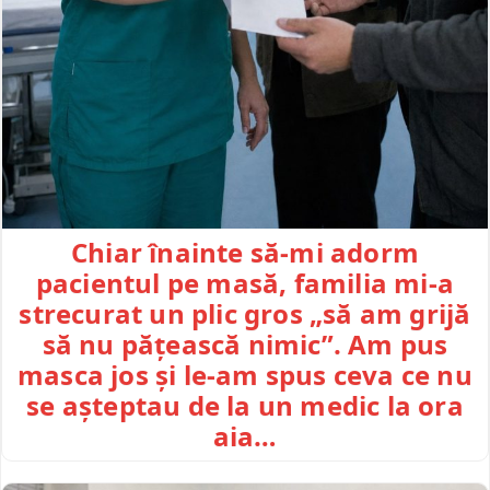
Chiar înainte să-mi adorm
pacientul pe masă, familia mi-a
strecurat un plic gros „să am grijă
să nu pățească nimic”. Am pus
masca jos și le-am spus ceva ce nu
se așteptau de la un medic la ora
aia…