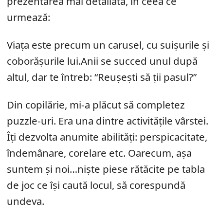
prezentarea mai detaliată, în ceea ce
urmează:
Viața este precum un carusel, cu suișurile și
coborășurile lui.Anii se succed unul după
altul, dar te întreb: “Reușești să ții pasul?”
Din copilărie, mi-a plăcut să completez
puzzle-uri. Era una dintre activitățile vârstei.
Îți dezvolta anumite abilități: perspicacitate,
îndemânare, corelare etc. Oarecum, așa
suntem și noi…niște piese rătăcite pe tabla
de joc ce își caută locul, să corespundă
undeva.