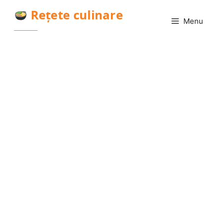
Sari
Rețete culinare
la
Menu
conținut