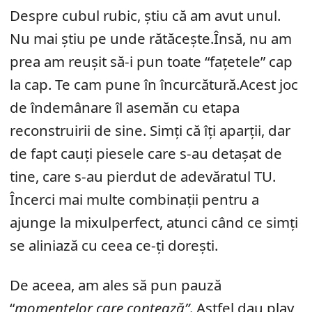
Despre cubul rubic, știu că am avut unul.
Nu mai știu pe unde rătăcește.Însă, nu am
prea am reușit să-i pun toate “fațetele” cap
la cap. Te cam pune în încurcătură.Acest joc
de îndemânare îl asemăn cu etapa
reconstruirii de sine. Simți că îți aparții, dar
de fapt cauți piesele care s-au detașat de
tine, care s-au pierdut de adevăratul TU.
Încerci mai multe combinații pentru a
ajunge la
mixul
perfect, atunci când ce simți
se aliniază cu ceea ce-ți dorești.
De aceea, am ales să pun pauză
“
momentelor care contează”
. Astfel dau play