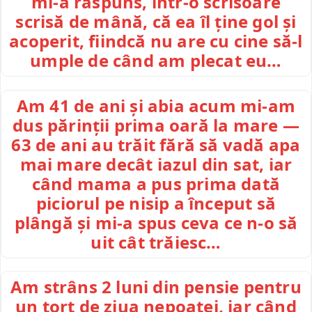
mi-a răspuns, într-o scrisoare
scrisă de mână, că ea îl ține gol și
acoperit, fiindcă nu are cu cine să-l
umple de când am plecat eu…
Am 41 de ani și abia acum mi-am
dus părinții prima oară la mare —
63 de ani au trăit fără să vadă apa
mai mare decât iazul din sat, iar
când mama a pus prima dată
piciorul pe nisip a început să
plângă și mi-a spus ceva ce n-o să
uit cât trăiesc…
Am strâns 2 luni din pensie pentru
un tort de ziua nepoatei, iar când