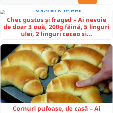
Chec gustos și fraged – Ai nevoie
de doar 3 ouă, 200g făină, 5 linguri
ulei, 2 linguri cacao și…
Cornuri pufoase, de casă – Ai