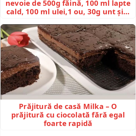
nevoie de 500g făină, 100 ml lapte
cald, 100 ml ulei,1 ou, 30g unt și…
Prăjitură de casă Milka – O
prăjitură cu ciocolată fără egal
foarte rapidă