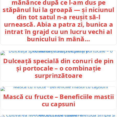
mănânce după ce l-am dus pe
stăpânul lui la groapă — și niciunul
din tot satul n-a reușit să-l
urnească. Abia a patra zi, bunica a
intrat în grajd cu un lucru vechi al
bunicului în mână…
Dulceață specială din conuri de pin
și portocale – o combinație
surprinzătoare
Mască cu fructe – Beneficiile mastii
cu capsuni