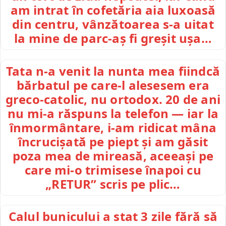
am intrat în cofetăria aia luxoasă
din centru, vânzătoarea s-a uitat
la mine de parc-aș fi greșit ușa…
Tata n-a venit la nunta mea fiindcă
bărbatul pe care-l alesesem era
greco-catolic, nu ortodox. 20 de ani
nu mi-a răspuns la telefon — iar la
înmormântare, i-am ridicat mâna
încrucișată pe piept și am găsit
poza mea de mireasă, aceeași pe
care mi-o trimisese înapoi cu
„RETUR” scris pe plic…
Calul bunicului a stat 3 zile fără să