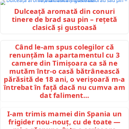
Dulceață aromată din conuri
tinere de brad sau pin – rețetă
clasică și gustoasă
Când le-am spus colegilor că
renunțăm la apartamentul cu 3
camere din Timișoara ca să ne
mutăm într-o casă bătrânească
părăsită de 18 ani, o verișoară m-a
întrebat în față dacă nu cumva am
dat faliment…
I-am trimis mamei din Spania un
frigider nou-nouț, cu de toate —