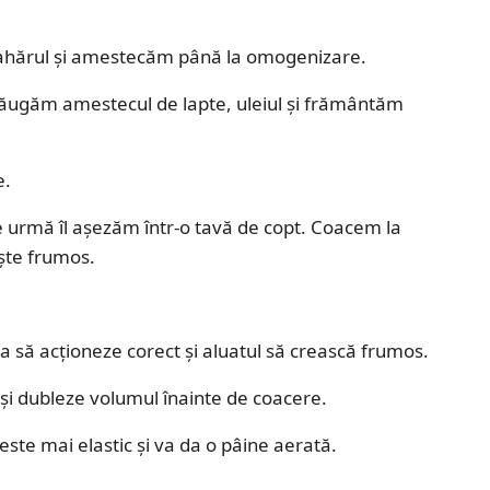
zahărul și amestecăm până la omogenizare.
dăugăm amestecul de lapte, uleiul și frământăm
e.
 urmă îl așezăm într-o tavă de copt. Coacem la
ște frumos.
ia să acționeze corect și aluatul să crească frumos.
-și dubleze volumul înainte de coacere.
ste mai elastic și va da o pâine aerată.