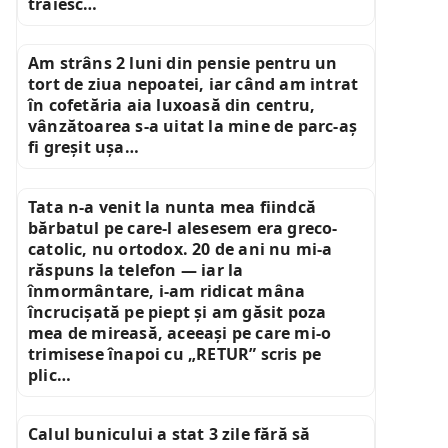
trăiesc…
Am strâns 2 luni din pensie pentru un
tort de ziua nepoatei, iar când am intrat
în cofetăria aia luxoasă din centru,
vânzătoarea s-a uitat la mine de parc-aș
fi greșit ușa…
Tata n-a venit la nunta mea fiindcă
bărbatul pe care-l alesesem era greco-
catolic, nu ortodox. 20 de ani nu mi-a
răspuns la telefon — iar la
înmormântare, i-am ridicat mâna
încrucișată pe piept și am găsit poza
mea de mireasă, aceeași pe care mi-o
trimisese înapoi cu „RETUR” scris pe
plic…
Calul bunicului a stat 3 zile fără să