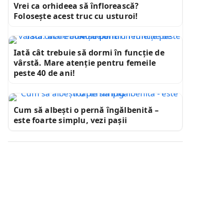
Vrei ca orhideea să înflorească?
Folosește acest truc cu usturoi!
Iată cât trebuie să dormi în funcție de
vârstă. Mare atenție pentru femeile
peste 40 de ani!
Cum să albești o pernă îngălbenită –
este foarte simplu, vezi pașii