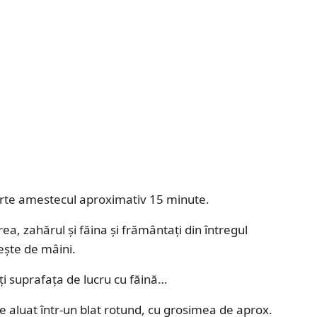
oparte amestecul aproximativ 15 minute.
, zahărul și făina și frământați din întregul
ește de mâini.
ați suprafața de lucru cu făină…
 de aluat într-un blat rotund, cu grosimea de aprox.