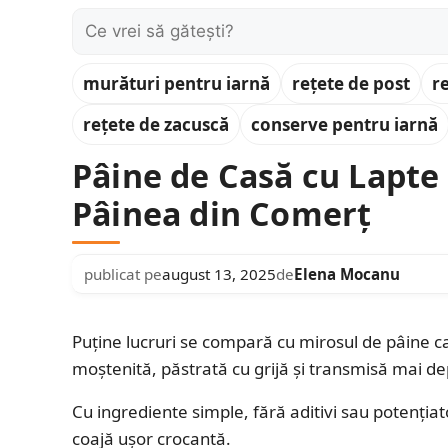
Caută:
murături pentru iarnă
rețete de post
r
rețete de zacuscă
conserve pentru iarnă
Pâine de Casă cu Lapte
Pâinea din Comerț
publicat pe
august 13, 2025
de
Elena Mocanu
Puține lucruri se compară cu mirosul de pâine 
moștenită, păstrată cu grijă și transmisă mai de
Cu ingrediente simple, fără aditivi sau potențiato
coajă ușor crocantă.