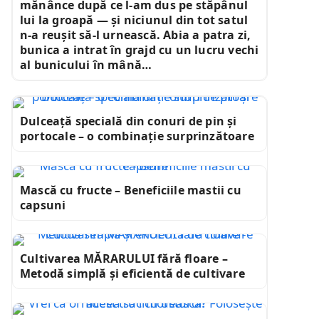
mănânce după ce l-am dus pe stăpânul
lui la groapă — și niciunul din tot satul
n-a reușit să-l urnească. Abia a patra zi,
bunica a intrat în grajd cu un lucru vechi
al bunicului în mână…
Dulceață specială din conuri de pin și
portocale – o combinație surprinzătoare
Mască cu fructe – Beneficiile mastii cu
capsuni
Cultivarea MĂRARULUI fără floare –
Metodă simplă și eficientă de cultivare