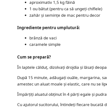
aproximativ 1,5 kg făină
1 ou bătut (pentru ca să ungeți chiflele)
zahăr și semințe de mac pentru decor
Ingrediente pentru umplutură:
brânză de vaci
caramele simple
Cum se prepară?
În laptele călduț, dizolvați drojdia și lăsați de
După 15 minute, adăugați ouăle, margarina, sarea
amestec un aluat moale și elastic, care nu se lip
Împărțiți aluatul obținut în 4 părți egale și pudr
Cu ajutorul sucitorului, întindeți fiecare bucată