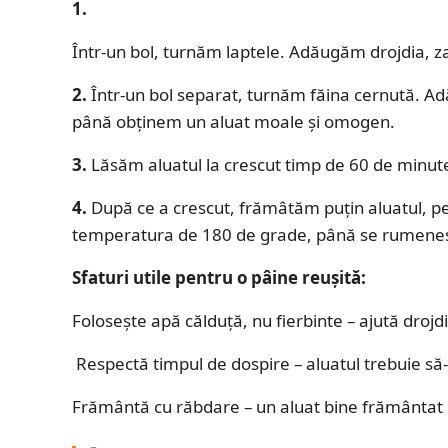
1.
Într-un bol, turnăm laptele. Adăugăm drojdia, 
2.
Într-un bol separat, turnăm făina cernută. A
până obținem un aluat moale și omogen.
3.
Lăsăm aluatul la crescut timp de 60 de minut
4.
După ce a crescut, frămâtăm puțin aluatul, pe
temperatura de 180 de grade, până se rumene
Sfaturi utile pentru o pâine reușită:
Folosește apă călduță, nu fierbinte – ajută drojd
️ Respectă timpul de dospire – aluatul trebuie să
Frământă cu răbdare – un aluat bine frământat e