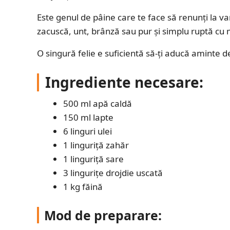
Este genul de pâine care te face să renunți la va
zacuscă, unt, brânză sau pur și simplu ruptă cu
O singură felie e suficientă să-ți aducă aminte d
Ingrediente necesare:
500 ml apă caldă
150 ml lapte
6 linguri ulei
1 linguriță zahăr
1 linguriță sare
3 lingurițe drojdie uscată
1 kg făină
Mod de preparare: