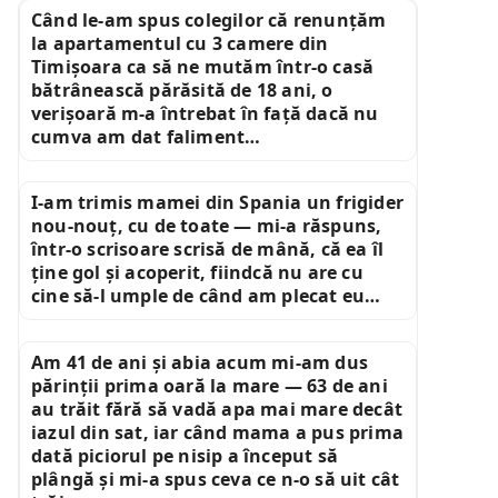
Când le-am spus colegilor că renunțăm
la apartamentul cu 3 camere din
Timișoara ca să ne mutăm într-o casă
bătrânească părăsită de 18 ani, o
verișoară m-a întrebat în față dacă nu
cumva am dat faliment…
I-am trimis mamei din Spania un frigider
nou-nouț, cu de toate — mi-a răspuns,
într-o scrisoare scrisă de mână, că ea îl
ține gol și acoperit, fiindcă nu are cu
cine să-l umple de când am plecat eu…
Am 41 de ani și abia acum mi-am dus
părinții prima oară la mare — 63 de ani
au trăit fără să vadă apa mai mare decât
iazul din sat, iar când mama a pus prima
dată piciorul pe nisip a început să
plângă și mi-a spus ceva ce n-o să uit cât