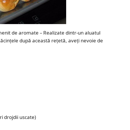
enit de aromate – Realizate dintr-un aluatul
plăcințele după această rețetă, aveți nevoie de
i drojdii uscate)