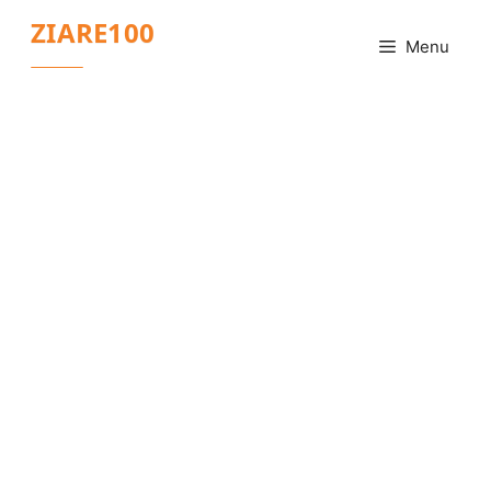
Sari
ZIARE100
la
Menu
conținut