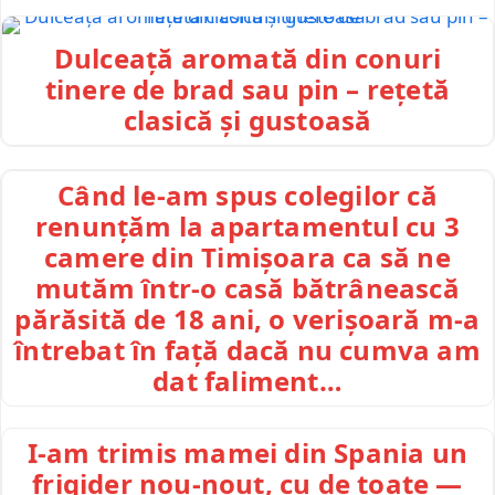
Dulceață aromată din conuri
tinere de brad sau pin – rețetă
clasică și gustoasă
Când le-am spus colegilor că
renunțăm la apartamentul cu 3
camere din Timișoara ca să ne
mutăm într-o casă bătrânească
părăsită de 18 ani, o verișoară m-a
întrebat în față dacă nu cumva am
dat faliment…
I-am trimis mamei din Spania un
frigider nou-nouț, cu de toate —