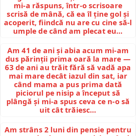
mi-a răspuns, într-o scrisoare
scrisă de mână, că ea îl ține gol și
acoperit, fiindcă nu are cu cine să-l
umple de când am plecat eu…
Am 41 de ani și abia acum mi-am
dus părinții prima oară la mare —
63 de ani au trăit fără să vadă apa
mai mare decât iazul din sat, iar
când mama a pus prima dată
piciorul pe nisip a început să
plângă și mi-a spus ceva ce n-o să
uit cât trăiesc…
Am strâns 2 luni din pensie pentru