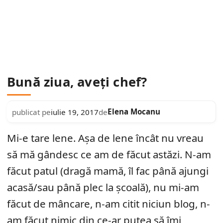
Bună ziua, aveţi chef?
Elena Mocanu
publicat pe
iulie 19, 2017
de
Mi-e tare lene. Aşa de lene încât nu vreau
să mă gândesc ce am de făcut astăzi. N-am
făcut patul (dragă mamă, îl fac până ajungi
acasă/sau până plec la şcoală), nu mi-am
făcut de mâncare, n-am citit niciun blog, n-
am făcut nimic din ce-ar putea să îmi