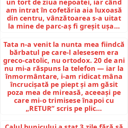
un tort de ziua nepoatei, iar când
am intrat în cofetăria aia luxoasă
din centru, vânzătoarea s-a uitat
la mine de parc-aș fi greșit ușa…
Tata n-a venit la nunta mea fiindcă
bărbatul pe care-l alesesem era
greco-catolic, nu ortodox. 20 de ani
nu mi-a răspuns la telefon — iar la
înmormântare, i-am ridicat mâna
încrucișată pe piept și am găsit
poza mea de mireasă, aceeași pe
care mi-o trimisese înapoi cu
„RETUR” scris pe plic…
Calul bunicului a stat 3 zile fără să