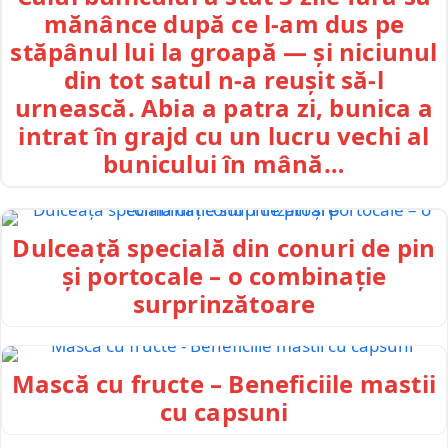
mănânce după ce l-am dus pe
stăpânul lui la groapă — și niciunul
din tot satul n-a reușit să-l
urnească. Abia a patra zi, bunica a
intrat în grajd cu un lucru vechi al
bunicului în mână…
Dulceață specială din conuri de pin
și portocale – o combinație
surprinzătoare
Mască cu fructe – Beneficiile mastii
cu capsuni