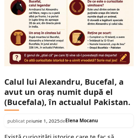
Calul lui Alexandru, Bucefal, a
avut un oraș numit după el
(Bucefala), în actualul Pakistan.
Elena Mocanu
publicat pe
iunie 1, 2025
de
Există curiozități istorice care te fac să