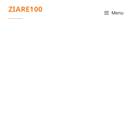
Sari
ZIARE100
la
Menu
conținut