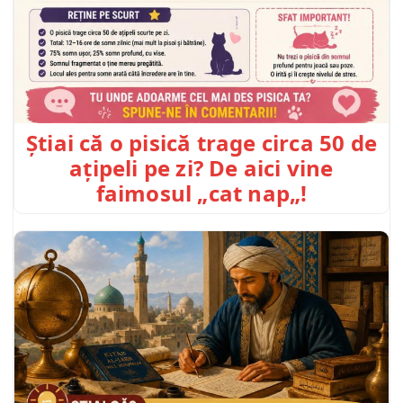
Știai că o pisică trage circa 50 de
ațipeli pe zi? De aici vine
faimosul „cat nap„!