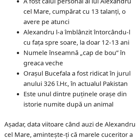
A fost calul personal al lui Alexandru
cel Mare, cumpărat cu 13 talanți, o
avere pe atunci
Alexandru l-a îmblânzit întorcându-l
cu fața spre soare, la doar 12-13 ani
Numele înseamnă „cap de bou” în
greaca veche
Orașul Bucefala a fost ridicat în jurul
anului 326 î.Hr., în actualul Pakistan
Este unul dintre puținele orașe din
istorie numite după un animal
Așadar, data viitoare când auzi de Alexandru
cel Mare, amintește-ți că marele cuceritor a