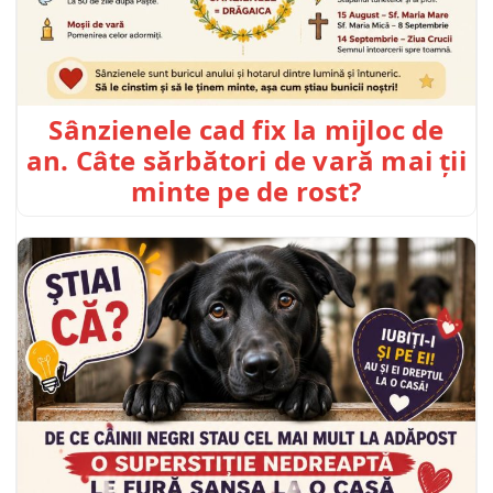
Sânzienele cad fix la mijloc de
an. Câte sărbători de vară mai ții
minte pe de rost?