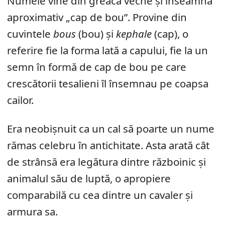
Numele vine din greaca veche și înseamnă
aproximativ „cap de bou”. Provine din
cuvintele
bous
(bou) și
kephale
(cap), o
referire fie la forma lată a capului, fie la un
semn în formă de cap de bou pe care
crescătorii tesalieni îl însemnau pe coapsa
cailor.
Era neobișnuit ca un cal să poarte un nume
rămas celebru în antichitate. Asta arată cât
de strânsă era legătura dintre războinic și
animalul său de luptă, o apropiere
comparabilă cu cea dintre un cavaler și
armura sa.