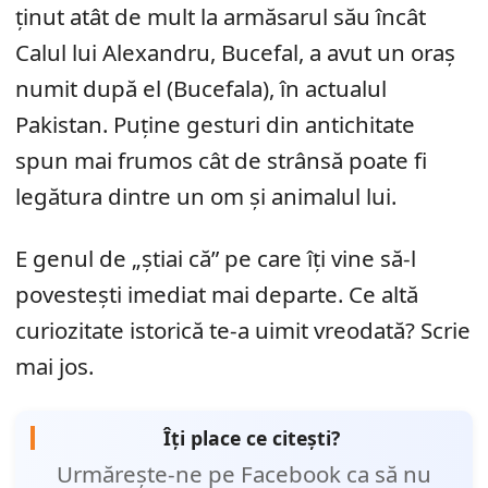
ținut atât de mult la armăsarul său încât
Calul lui Alexandru, Bucefal, a avut un oraș
numit după el (Bucefala), în actualul
Pakistan. Puține gesturi din antichitate
spun mai frumos cât de strânsă poate fi
legătura dintre un om și animalul lui.
E genul de „știai că” pe care îți vine să-l
povestești imediat mai departe. Ce altă
curiozitate istorică te-a uimit vreodată? Scrie
mai jos.
Îți place ce citești?
Urmărește-ne pe Facebook ca să nu