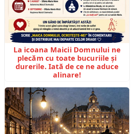
La icoana Maicii Domnului ne
plecăm cu toate bucuriile și
durerile. Iată de ce ne aduce
alinare!