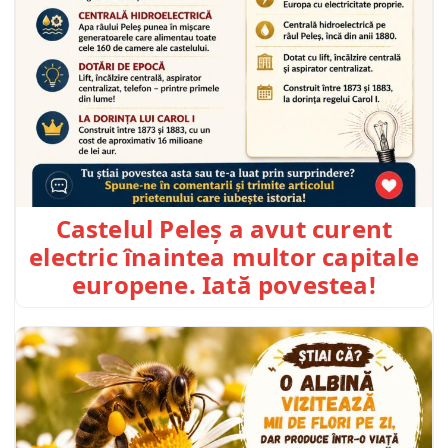
Castelul Peleș a avut curent
electric înaintea multor capitale
europene. Iată povestea!