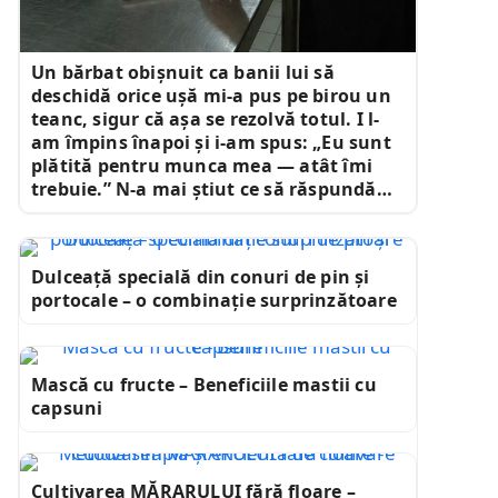
Un bărbat obișnuit ca banii lui să
deschidă orice ușă mi-a pus pe birou un
teanc, sigur că așa se rezolvă totul. I l-
am împins înapoi și i-am spus: „Eu sunt
plătită pentru munca mea — atât îmi
trebuie.” N-a mai știut ce să răspundă…
Dulceață specială din conuri de pin și
portocale – o combinație surprinzătoare
Mască cu fructe – Beneficiile mastii cu
capsuni
Cultivarea MĂRARULUI fără floare –