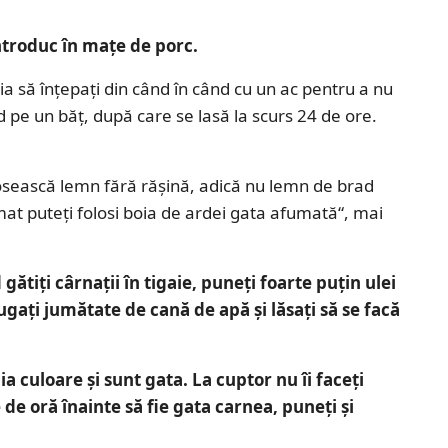
introduc în maţe de porc.
a să înţepaţi din când în când cu un ac pentru a nu
nd pe un băţ, după care se lasă la scurs 24 de ore.
losească lemn fără răşină, adică nu lemn de brad
mat puteţi folosi boia de ardei gata afumată“, mai
gătiţi cârnaţii în tigaie, puneţi foarte puţin ulei
aţi jumătate de cană de apă şi lăsaţi să se facă
a culoare şi sunt gata. La cuptor nu îi faceţi
de oră înainte să fie gata carnea, puneţi şi