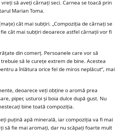
 vreţi să aveţi cârnaţi seci. Carnea se toacă prin
ătarul Marian Toma.
 (maţe) cât mai subţiri. „Compoziţia de cârnaţi se
ie cât mai subţiri deoarece astfel cârnaţii vor fi
răţate din comerţ. Persoanele care vor să
t trebuie să le cureţe extrem de bine. Acestea
pentru a înlătura orice fel de miros neplăcut“, mai
imente, deoarece veţi obţine o aromă prea
are, piper, usturoi şi boia dulce după gust. Nu
mestecaţi bine toată compoziţia.
ţi puţină apă minerală, iar compoziţia va fi mai
i să fie mai aromaţi, dar nu scăpaţi foarte mult