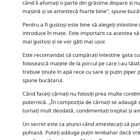
când îi afumaţi o parte din grăsime dispare şi nu
maşină şi se amestecă foarte bine“, spune buc
Pentru a fi gustoşi este bine să alegeţi intestine
introduce în maţe. Este important ca acestea să f
mai gustoşi şi se vor găti mai uşor.
Este recomandat că cumpăraţi intestine gata cu
folosească maţele de la porcul pe care l-au tăia
trebuie ţinute în apă rece cu sare şi puţin piper 
spune bucătarul.
Când faceţi cârnaţi nu folosiţi prea multe cond
puternică. „În compoziţia de cârnaţi se adaugă s
turnaţi mult deodată, condimentaţi treptat şi a
Un secret este ca atunci când amestecaţi să pune
pufoasă. Puteţi adăuga puţin ienibahar dacă vreţ