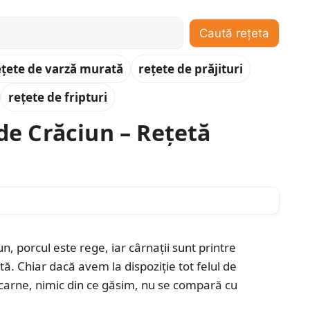
Caută rețeta
ețete de varză murată
rețete de prăjituri
rețete de fripturi
 de Crăciun – Rețetă
n, porcul este rege, iar cârnații sunt printre
ă. Chiar dacă avem la dispoziție tot felul de
arne, nimic din ce găsim, nu se compară cu