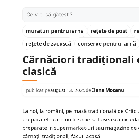
Caută:
murături pentru iarnă
rețete de post
r
rețete de zacuscă
conserve pentru iarnă
Cârnăciori tradiționali
clasică
publicat pe
august 13, 2025
de
Elena Mocanu
La noi, la români, pe masă tradiţională de Crăciu
preparatele care nu trebuie sa lipsească niciodat
preparate in supermarket-uri sau magazine de c
cârnații tradiționali, făcuți acasă.