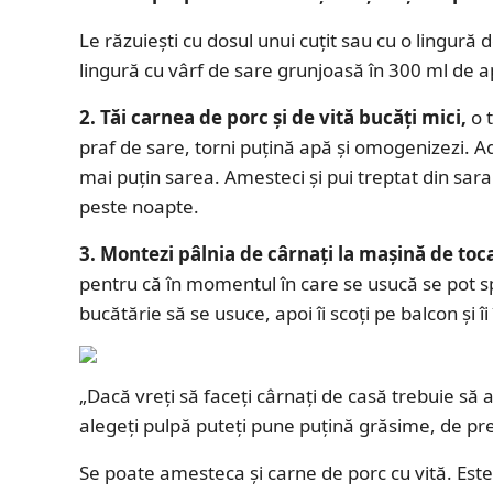
Le răzuieşti cu dosul unui cuţit sau cu o lingură d
lingură cu vârf de sare grunjoasă în 300 ml de a
2. Tăi carnea de porc şi de vită bucăţi mici,
o t
praf de sare, torni puţină apă şi omogenizezi. 
mai puţin sarea. Amesteci şi pui treptat din sa
peste noapte.
3. Montezi pâlnia de cârnaţi la maşină de toc
pentru că în momentul în care se usucă se pot spa
bucătărie să se usuce, apoi îi scoţi pe balcon şi î
„Dacă vreţi să faceţi cârnaţi de casă trebuie să
alegeţi pulpă puteţi pune puţină grăsime, de pre
Se poate amesteca şi carne de porc cu vită. Est