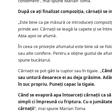
condiment“, mai spune Marian Toma.
După ce aţi finalizat compoziţia, cârnaţii se 
„Este bine ca pe măsură ce introduceţi compoziţi
prinde aer. Cârnaţii se leagă la capete şi se înti
Abia apoi se afumă.
În ceea ce priveşte afumatul este bine să se fo
sau alte conifere. Pentru a obţine gustul de afu
spune bucătarul.
Cârnaţii se pot găti la cuptor sau în tigaie. „
Când 
sau untură deoarece ei au deja grăsime. Adăug
în suc propriu. Puneţi capac la tigaie.
Când se evaporă apa întoarceţi cârnaţii ca să i
simpli ci împreună cu friptura. Cu o jumătate 
cârnaţii
“, mai spune Marian Toma