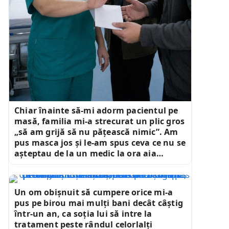
Chiar înainte să-mi adorm pacientul pe
masă, familia mi-a strecurat un plic gros
„să am grijă să nu pățească nimic”. Am
pus masca jos și le-am spus ceva ce nu se
așteptau de la un medic la ora aia…
Un om obișnuit să cumpere orice mi-a
pus pe birou mai mulți bani decât câștig
într-un an, ca soția lui să intre la
tratament peste rândul celorlalți