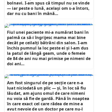
bolnavi. I-am spus că timpul nu se vinde
— iar peste o lună, același om s-a întors,
dar nu cu bani în mână…
Fiul unei paciente mi-a numărat bani în
palmă ca să-i îngrijesc mama mai bine
decât pe ceilalți bătrâni din salon. I-am
închis pumnul la loc peste ei și l-am dus
la patul de lângă geam, unde o femeie
de 84 de ani nu mai primise pe nimeni de
doi ani…
Am fost singurul de pe secție care n-a
luat niciodată un plic — și, în loc să fiu
lăudat, am ajuns omul de care nimeni
nu voia să fie de gardă. Până în noaptea
în care exact cel care râdea de mine a
avut nevoie de un doctor pe care nu-l