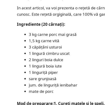
In acest articol, va voi prezenta o rețetă de câr
cunosc. Este rețetă orgiginală, care 100% vă gar
Ingrediente (20 cârnaţi):
3 kg carne porc mai grasă
1,5 kg carne vită
3 căpăţâni usturoi
1 lingură cimbru uscat
2 linguri boia dulce
1 lingură boia iute
1 linguriţă piper
sare grunjoasă
jum. de linguriţă ienibahar
mate de porc
Mod de preparare:
1. Cureţi maţele şi le speli.