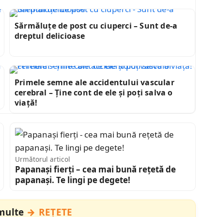
Sărmăluțe de post cu ciuperci – Sunt de-a
dreptul delicioase
Primele semne ale accidentului vascular
cerebral – Ține cont de ele și poți salva o
viață!
Următorul articol
Papanași fierți – cea mai bună rețetă de
papanași. Te lingi pe degete!
 multe
REȚETE