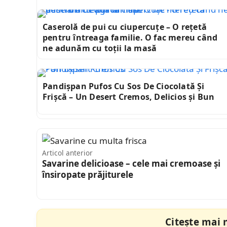
Caserolă de pui cu ciupercuțe – O rețetă
pentru întreaga familie. O fac mereu când
ne adunăm cu toții la masă
Pandișpan Pufos Cu Sos De Ciocolată Și
Frișcă – Un Desert Cremos, Delicios și Bun
Articol anterior
Savarine delicioase – cele mai cremoase și
însiropate prăjiturele
Citește mai