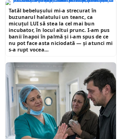
Tatăl bebelușului mi-a strecurat în
buzunarul halatului un teanc, ca
micuțul LUI să stea la cel mai bun
incubator, în locul altui prunc. I-am pus
banii înapoi în palmă și i-am spus de ce
nu pot face asta niciodată — și atunci mi
s-a rupt vocea…