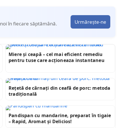
Urmărește-ne
noi în fiecare săptămână.
Miere și ceapă – cel mai eficient remediu
pentru tuse care acționeaza instantaneu
Rețetă de cârnați din ceafă de porc: metoda
tradițională
Pandispan cu mandarine, preparat în tigaie
– Rapid, Aromat și Delicios!