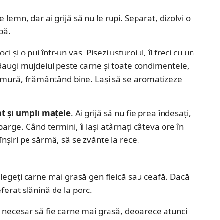
e lemn, dar ai grijă să nu le rupi. Separat, dizolvi o
pă.
oci şi o pui într-un vas. Pisezi usturoiul, îl freci cu un
Adaugi mujdeiul peste carne şi toate condimentele,
ramură, frământând bine. Laşi să se aromatizeze
at şi umpli maţele
. Ai grijă să nu fie prea îndesaţi,
rge. Când termini, îi laşi atârnaţi câteva ore în
i înşiri pe sârmă, să se zvânte la rece.
 alegeţi carne mai grasă gen fleică sau ceafă. Dacă
ferat slănină de la porc.
e necesar să fie carne mai grasă, deoarece atunci