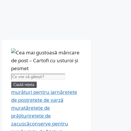
Caută:
Caută rețeta
murături pentru iarnă
rețete
de post
rețete de varză
murată
rețete de
prăjituri
rețete de
zacuscă
conserve pentru