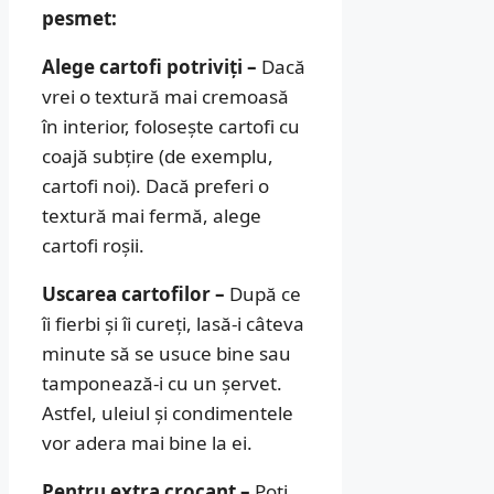
pesmet:
Alege cartofi potriviți –
Dacă
vrei o textură mai cremoasă
în interior, folosește cartofi cu
coajă subțire (de exemplu,
cartofi noi). Dacă preferi o
textură mai fermă, alege
cartofi roșii.
Uscarea cartofilor –
După ce
îi fierbi și îi cureți, lasă-i câteva
minute să se usuce bine sau
tamponează-i cu un șervet.
Astfel, uleiul și condimentele
vor adera mai bine la ei.
Pentru extra crocant –
Poți