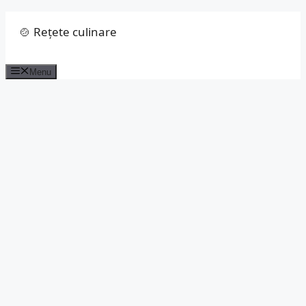
Sari
🍲 Rețete culinare
la
conținut
Menu