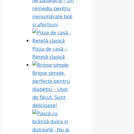
de pătlagină – Un
remediu pentru
nenumărate boli
și afecțiuni
Pizza de casă –
Rețetă clasică
Brioșe simple,
perfecte pentru
diabetici – Ușor
de făcut. Sunt
delicioase!