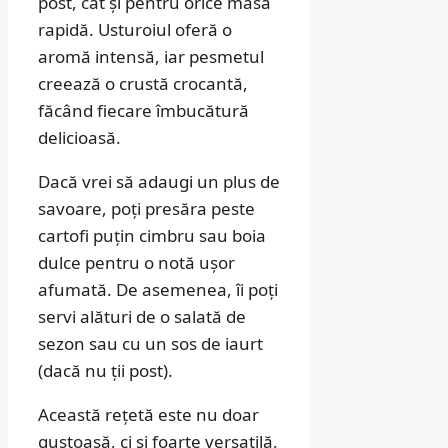
post, cât și pentru orice masă
rapidă. Usturoiul oferă o
aromă intensă, iar pesmetul
creează o crustă crocantă,
făcând fiecare îmbucătură
delicioasă.
Dacă vrei să adaugi un plus de
savoare, poți presăra peste
cartofi puțin cimbru sau boia
dulce pentru o notă ușor
afumată. De asemenea, îi poți
servi alături de o salată de
sezon sau cu un sos de iaurt
(dacă nu ții post).
Această rețetă este nu doar
gustoasă, ci și foarte versatilă,