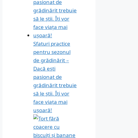
Sfaturi practice
pentru sezonul
de grădinărit –
Dacă ești
pasionat de
grădinărit trebuie
să le știi. Îți vor
face viața mai
ușoară!