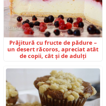
Prăjitură cu fructe de pădure –
un desert răcoros, apreciat atât
de copii, cât și de adulți