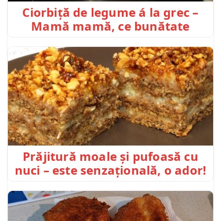
Ciorbiță de legume á la grec –
Mamă mamă, ce bunătate
Prăjitură moale și pufoasă cu
nuci – este senzațională, o ador!