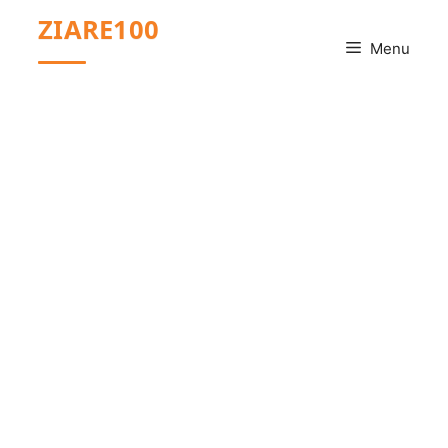
Sari
ZIARE100
la
Menu
conținut