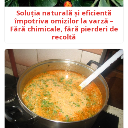
Soluția naturală și eficientă
împotriva omizilor la varză –
Fără chimicale, fără pierderi de
recoltă