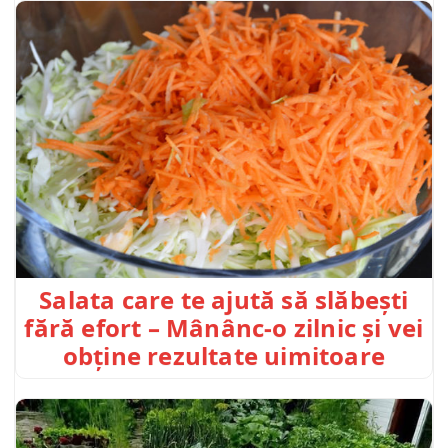
Salata care te ajută să slăbești
fără efort – Mânânc-o zilnic și vei
obține rezultate uimitoare