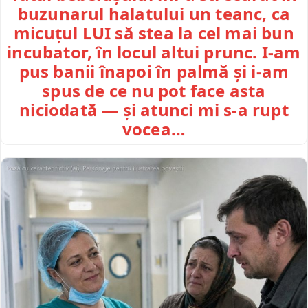
buzunarul halatului un teanc, ca
micuțul LUI să stea la cel mai bun
incubator, în locul altui prunc. I-am
pus banii înapoi în palmă și i-am
spus de ce nu pot face asta
niciodată — și atunci mi s-a rupt
vocea…