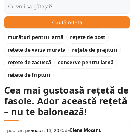
Caută:
Caută rețeta
murături pentru iarnă
rețete de post
rețete de varză murată
rețete de prăjituri
rețete de zacuscă
conserve pentru iarnă
rețete de fripturi
Cea mai gustoasă rețetă de
fasole. Ador această rețetă
– nu te balonează!
Elena Mocanu
publicat pe
august 13, 2025
de