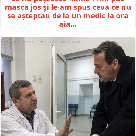
masca jos și le-am spus ceva ce nu
se așteptau de la un medic la ora
aia…