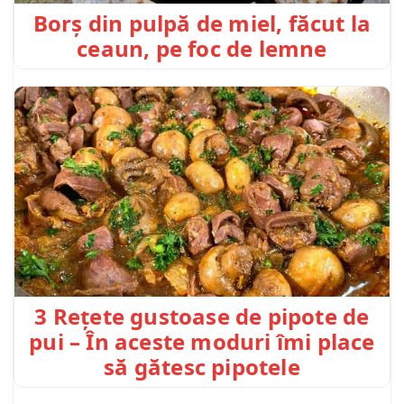
Borș din pulpă de miel, făcut la
ceaun, pe foc de lemne
3 Rețete gustoase de pipote de
pui – În aceste moduri îmi place
să gătesc pipotele