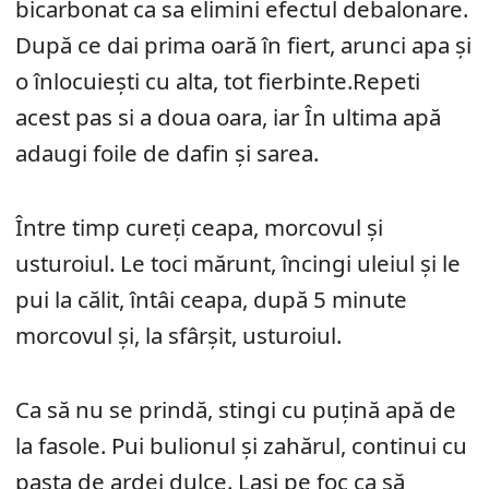
bicarbonat ca sa elimini efectul debalonare.
După ce dai prima oară în fiert, arunci apa şi
o înlocuiești cu alta, tot fierbinte.Repeti
acest pas si a doua oara, iar În ultima apă
adaugi foile de dafin și sarea.
Între timp cureți ceapa, morcovul şi
usturoiul. Le toci mărunt, încingi uleiul și le
pui la călit, întâi ceapa, după 5 minute
morcovul și, la sfârșit, usturoiul.
Ca să nu se prindă, stingi cu puțină apă de
la fasole. Pui bulionul şi zahărul, continui cu
pasta de ardei dulce. Lași pe foc ca să