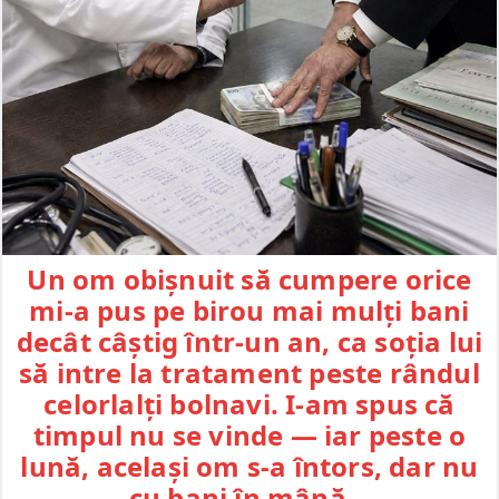
Un om obișnuit să cumpere orice
mi-a pus pe birou mai mulți bani
decât câștig într-un an, ca soția lui
să intre la tratament peste rândul
celorlalți bolnavi. I-am spus că
timpul nu se vinde — iar peste o
lună, același om s-a întors, dar nu
cu bani în mână…