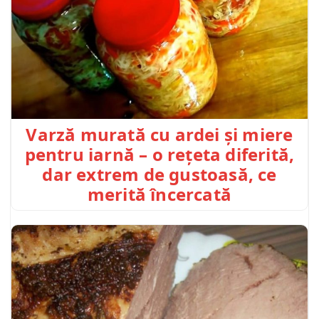
Varză murată cu ardei și miere
pentru iarnă – o rețeta diferită,
dar extrem de gustoasă, ce
merită încercată