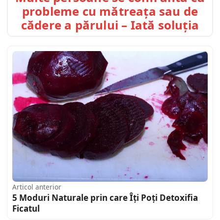
probleme cu mătreața sau de
cădere a părului – Iată soluția
Articol anterior
5 Moduri Naturale prin care Îți Poți Detoxifia
Ficatul