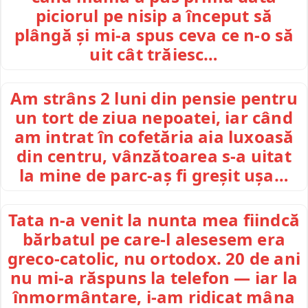
piciorul pe nisip a început să
plângă și mi-a spus ceva ce n-o să
uit cât trăiesc…
Am strâns 2 luni din pensie pentru
un tort de ziua nepoatei, iar când
am intrat în cofetăria aia luxoasă
din centru, vânzătoarea s-a uitat
la mine de parc-aș fi greșit ușa…
Tata n-a venit la nunta mea fiindcă
bărbatul pe care-l alesesem era
greco-catolic, nu ortodox. 20 de ani
nu mi-a răspuns la telefon — iar la
înmormântare, i-am ridicat mâna