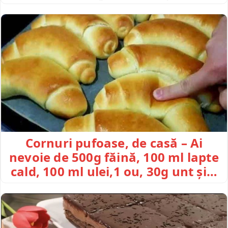
Cornuri pufoase, de casă – Ai
nevoie de 500g făină, 100 ml lapte
cald, 100 ml ulei,1 ou, 30g unt și…