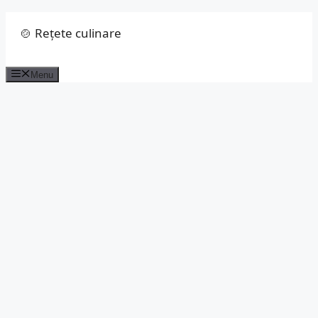
Sari
🍲 Rețete culinare
la
conținut
Menu