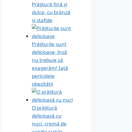
Prăjitură fină și
dulce, cu brânză
și stafide
Prăjiturile sunt
delicioase, însă
nu trebuie să
exagerăm! Iată
pericolele
obezității
O prăjitură
delicioasă cu
nuci, cremă de
vanilie și măr