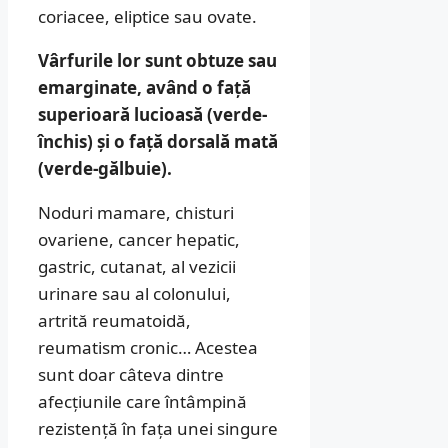
coriacee, eliptice sau ovate.
Vârfurile lor sunt obtuze sau
emarginate, având o față
superioară lucioasă (verde-
închis) și o față dorsală mată
(verde-gălbuie).
Noduri mamare, chisturi
ovariene, cancer hepatic,
gastric, cutanat, al vezicii
urinare sau al colonului,
artrită reumatoidă,
reumatism cronic… Acestea
sunt doar câteva dintre
afecțiunile care întâmpină
rezistență în fața unei singure