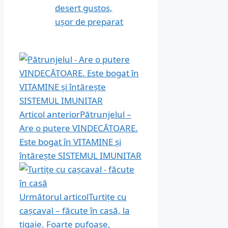
desert gustos,
ușor de preparat
Articol anterior
Pătrunjelul –
Are o putere VINDECĂTOARE.
Este bogat în VITAMINE și
întărește SISTEMUL IMUNITAR
Următorul articol
Turtițe cu
cașcaval – făcute în casă, la
tigaie. Foarte pufoase,