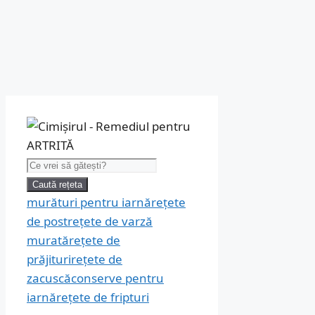
Caută:
Caută rețeta
murături pentru iarnă
rețete
de post
rețete de varză
murată
rețete de
prăjituri
rețete de
zacuscă
conserve pentru
iarnă
rețete de fripturi