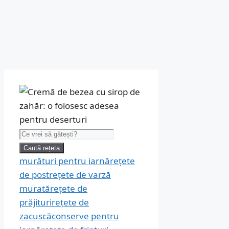
Caută:
Caută rețeta
murături pentru iarnă
rețete
de post
rețete de varză
murată
rețete de
prăjituri
rețete de
zacuscă
conserve pentru