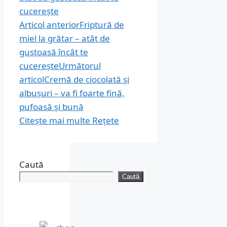
Articol anterior
Friptură de
miel la grătar – atât de
gustoasă încât te
cucerește
Următorul
articol
Cremă de ciocolată și
albușuri – va fi foarte fină,
pufoasă și bună
Citește mai multe
Rețete
Caută
Caută