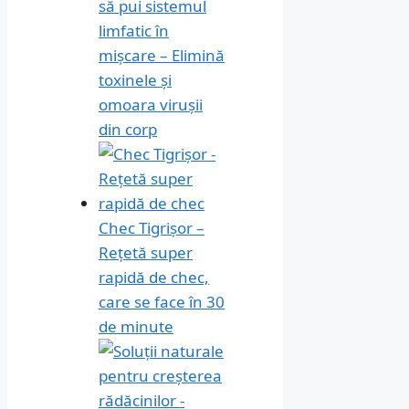
să pui sistemul
limfatic în
mișcare – Elimină
toxinele și
omoara virușii
din corp
Chec Tigrișor –
Rețetă super
rapidă de chec,
care se face în 30
de minute