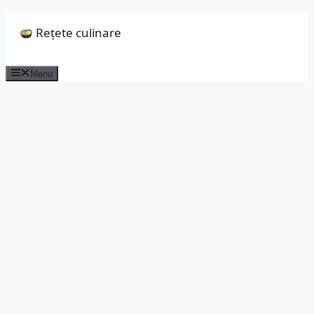
Sari
Rețete culinare
la
conținut
Menu