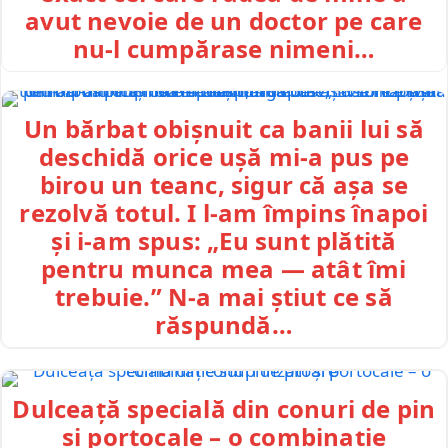
avut nevoie de un doctor pe care
nu-l cumpărase nimeni…
Un bărbat obișnuit ca banii lui să
deschidă orice ușă mi-a pus pe
birou un teanc, sigur că așa se
rezolvă totul. I l-am împins înapoi
și i-am spus: „Eu sunt plătită
pentru munca mea — atât îmi
trebuie.” N-a mai știut ce să
răspundă…
Dulceață specială din conuri de pin
și portocale – o combinație