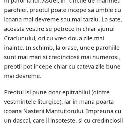
in parohia lui. Astfel, in functie de marimea
parohiei, preotul poate incepe sa umble cu
icoana mai devreme sau mai tarziu. La sate,
aceasta vestire se petrece in chiar ajunul
Craciunului, ori cu vreo doua zile mai
inainte. In schimb, la orase, unde parohiile
sunt mai mari si credinciosii mai numerosi,
preotii pot incepe chiar cu cateva zile bune
mai devreme.
Preotul isi pune doar epitrahilul (dintre
vestmintele liturgice), iar in mana poarta
icoana Nasterii Mantuitorului. Impreuna cu
un dascal, care il insoteste, si cu credinciosii