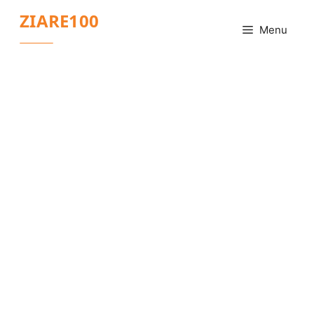
Sari
ZIARE100
la
Menu
conținut