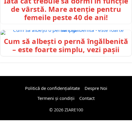
Iată cât trebuie să dormi în funcție
de vârstă. Mare atenție pentru
femeile peste 40 de ani!
Cum să albești o pernă îngălbenită
– este foarte simplu, vezi pașii
Politică de confidențialitate
Despre Noi
Termeni și condiții
Contact
© 2026 ZIARE100