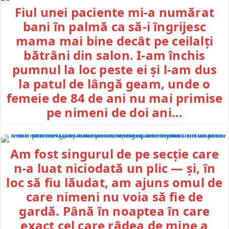
Fiul unei paciente mi-a numărat
bani în palmă ca să-i îngrijesc
mama mai bine decât pe ceilalți
bătrâni din salon. I-am închis
pumnul la loc peste ei și l-am dus
la patul de lângă geam, unde o
femeie de 84 de ani nu mai primise
pe nimeni de doi ani…
Am fost singurul de pe secție care
n-a luat niciodată un plic — și, în
loc să fiu lăudat, am ajuns omul de
care nimeni nu voia să fie de
gardă. Până în noaptea în care
exact cel care râdea de mine a