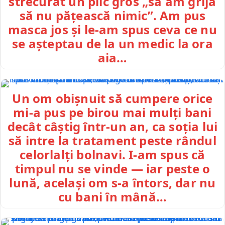
strecurat un plic gros „să am grijă
să nu pățească nimic”. Am pus
masca jos și le-am spus ceva ce nu
se așteptau de la un medic la ora
aia…
Un om obișnuit să cumpere orice
mi-a pus pe birou mai mulți bani
decât câștig într-un an, ca soția lui
să intre la tratament peste rândul
celorlalți bolnavi. I-am spus că
timpul nu se vinde — iar peste o
lună, același om s-a întors, dar nu
cu bani în mână…