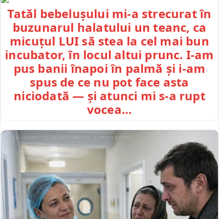
Tatăl bebelușului mi-a strecurat în
buzunarul halatului un teanc, ca
micuțul LUI să stea la cel mai bun
incubator, în locul altui prunc. I-am
pus banii înapoi în palmă și i-am
spus de ce nu pot face asta
niciodată — și atunci mi s-a rupt
vocea…