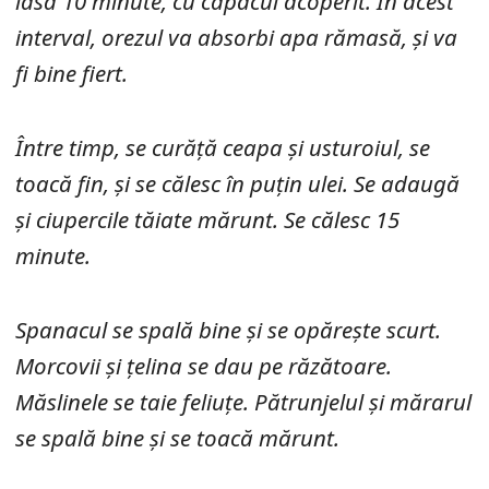
lasă 10 minute, cu capacul acoperit. În acest
interval, orezul va absorbi apa rămasă, și va
fi bine fiert.
Între timp, se curăță ceapa și usturoiul, se
toacă fin, și se călesc în puțin ulei. Se adaugă
și ciupercile tăiate mărunt. Se călesc 15
minute.
Spanacul se spală bine și se opărește scurt.
Morcovii și țelina se dau pe răzătoare.
Măslinele se taie feliuțe. Pătrunjelul și mărarul
se spală bine și se toacă mărunt.