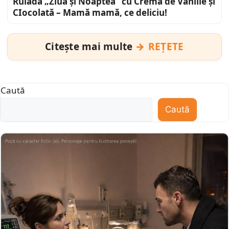
Ruladă „Ziua și Noaptea” cu Cremă de Vanilie și
CIocolată – Mamă mamă, ce deliciu!
Citește mai multe
REȚETE
Caută
Caută