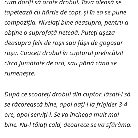
cum doriți să arate drobul. Tava aleasă se
tapetează cu hârtie de copt, și în ea se pune
compoziția. Nivelați bine deasupra, pentru a
obține o suprafață netedă. Puteți așeza
deasupra felii de roșii sau fâșii de gogoșar
roșu. Coaceți drobul în cuptorul preîncălzit
circa jumătate de oră, sau până când se
rumenește.
După ce scoateți drobul din cuptor, lăsați-l să
se răcorească bine, apoi dați-l la frigider 3-4
ore, apoi serviți-l. Se va închega mult mai
bine. Nu-l tăiați cald, deoarece se va sfărâma.