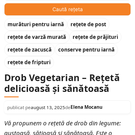
Caută rețeta
murături pentru iarnă
rețete de post
rețete de varză murată
rețete de prăjituri
rețete de zacuscă
conserve pentru iarnă
rețete de fripturi
Drob Vegetarian – Rețetă
delicioasă și sănătoasă
Elena Mocanu
publicat pe
august 13, 2025
de
Vă propunem o rețetă de drob din legume:
gustoasă, sățioasă și sănătoasă. Este o