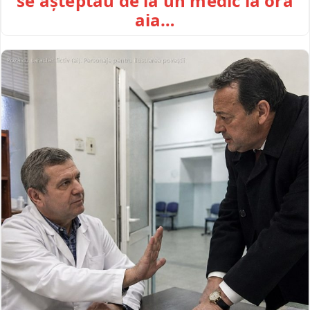
se așteptau de la un medic la ora
aia…