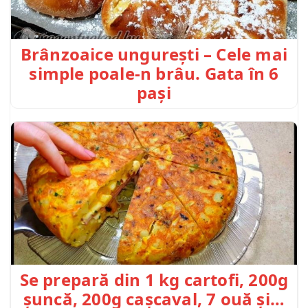
Brânzoaice ungurești – Cele mai
simple poale-n brâu. Gata în 6
pași
Se prepară din 1 kg cartofi, 200g
șuncă, 200g cașcaval, 7 ouă și…