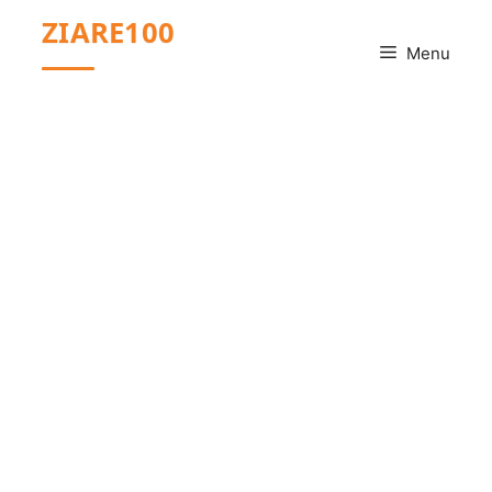
Sari
ZIARE100
la
Menu
conținut