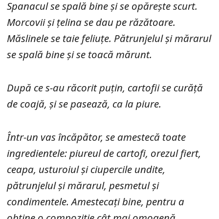
Spanacul se spală bine și se opărește scurt.
Morcovii și țelina se dau pe răzătoare.
Măslinele se taie feliuțe. Pătrunjelul și mărarul
se spală bine și se toacă mărunt.
După ce s-au răcorit puțin, cartofii se curăță
de coajă, și se pasează, ca la piure.
Într-un vas încăpător, se amestecă toate
ingredientele: piureul de cartofi, orezul fiert,
ceapa, usturoiul și ciupercile undite,
pătrunjelul și mărarul, pesmetul și
condimentele. Amestecați bine, pentru a
obține o compoziție cât mai omogenă.