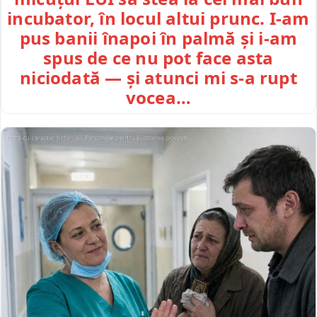
incubator, în locul altui prunc. I-am
pus banii înapoi în palmă și i-am
spus de ce nu pot face asta
niciodată — și atunci mi s-a rupt
vocea…