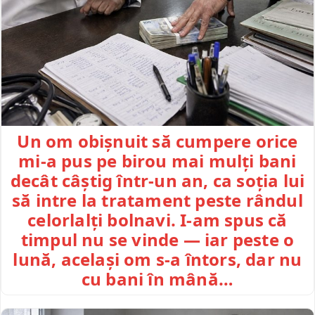
Un om obișnuit să cumpere orice
mi-a pus pe birou mai mulți bani
decât câștig într-un an, ca soția lui
să intre la tratament peste rândul
celorlalți bolnavi. I-am spus că
timpul nu se vinde — iar peste o
lună, același om s-a întors, dar nu
cu bani în mână…