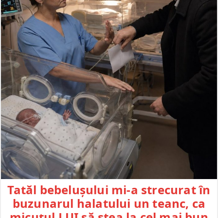
Tatăl bebelușului mi-a strecurat în
buzunarul halatului un teanc, ca
micuțul LUI să stea la cel mai bun