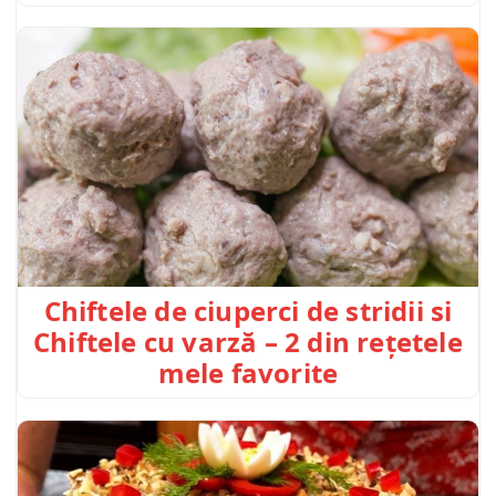
Chiftele de ciuperci de stridii si
Chiftele cu varză – 2 din rețetele
mele favorite