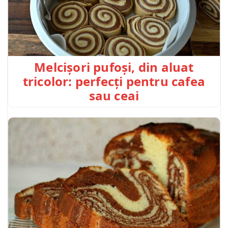
Melcișori pufoși, din aluat
tricolor: perfecți pentru cafea
sau ceai