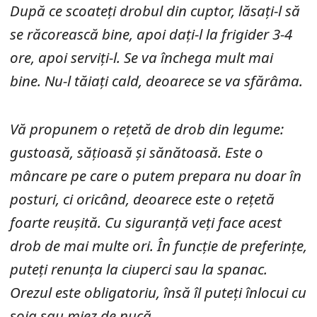
După ce scoateți drobul din cuptor, lăsați-l să
se răcorească bine, apoi dați-l la frigider 3-4
ore, apoi serviți-l. Se va închega mult mai
bine. Nu-l tăiați cald, deoarece se va sfărâma.
Vă propunem o rețetă de drob din legume:
gustoasă, sățioasă și sănătoasă. Este o
mâncare pe care o putem prepara nu doar în
posturi, ci oricând, deoarece este o rețetă
foarte reușită. Cu siguranță veți face acest
drob de mai multe ori. În funcție de preferințe,
puteți renunța la ciuperci sau la spanac.
Orezul este obligatoriu, însă îl puteți înlocui cu
soia sau miez de nucă…