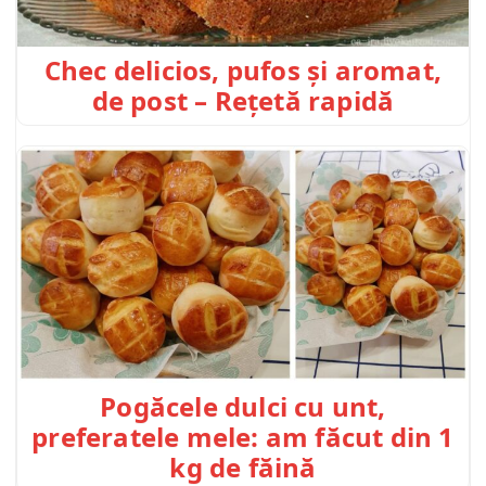
Chec delicios, pufos și aromat,
de post – Rețetă rapidă
Pogăcele dulci cu unt,
preferatele mele: am făcut din 1
kg de făină