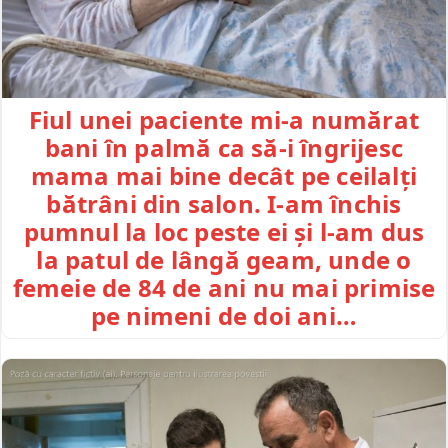
Fiul unei paciente mi-a numărat
bani în palmă ca să-i îngrijesc
mama mai bine decât pe ceilalți
bătrâni din salon. I-am închis
pumnul la loc peste ei și l-am dus
la patul de lângă geam, unde o
femeie de 84 de ani nu mai primise
pe nimeni de doi ani…