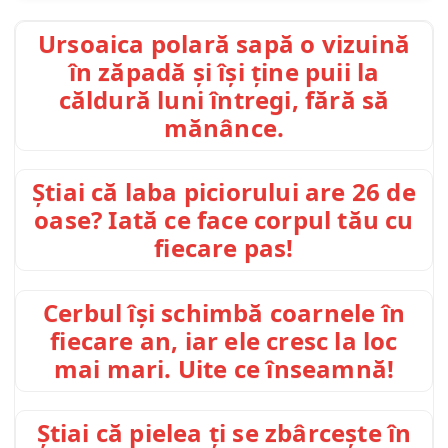
Ursoaica polară sapă o vizuină
în zăpadă și își ține puii la
căldură luni întregi, fără să
mănânce.
Știai că laba piciorului are 26 de
oase? Iată ce face corpul tău cu
fiecare pas!
Cerbul își schimbă coarnele în
fiecare an, iar ele cresc la loc
mai mari. Uite ce înseamnă!
Știai că pielea ți se zbârcește în