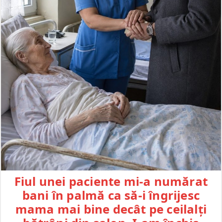
Fiul unei paciente mi-a numărat
bani în palmă ca să-i îngrijesc
mama mai bine decât pe ceilalți