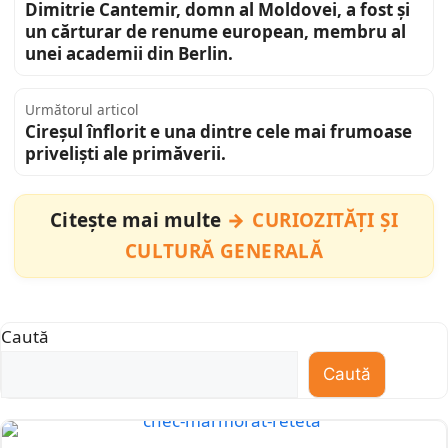
Dimitrie Cantemir, domn al Moldovei, a fost și
un cărturar de renume european, membru al
unei academii din Berlin.
Următorul articol
Cireșul înflorit e una dintre cele mai frumoase
priveliști ale primăverii.
Citește mai multe
CURIOZITĂȚI ȘI
CULTURĂ GENERALĂ
Caută
Caută