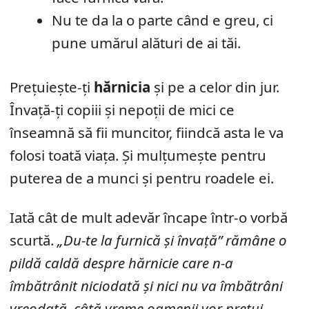
Nu te da la o parte când e greu, ci
pune umărul alături de ai tăi.
Prețuiește-ți
hărnicia
și pe a celor din jur.
Învață-ți copiii și nepoții de mici ce
înseamnă să fii muncitor, fiindcă asta le va
folosi toată viața. Și mulțumește pentru
puterea de a munci și pentru roadele ei.
Iată cât de mult adevăr încape într-o vorbă
scurtă.
„Du-te la furnică și învață” rămâne o
pildă caldă despre hărnicie care n-a
îmbătrânit niciodată și nici nu va îmbătrâni
vreodată, câtă vreme oamenii vor prețui