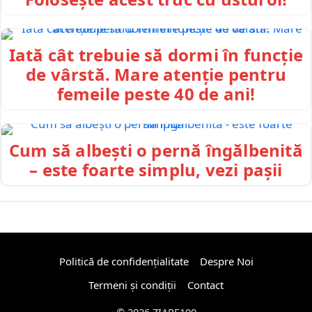
Iată cât trebuie să dormi în funcție
de vârstă. Mare atenție pentru
femeile peste 40 de ani!
Cum să albești o pernă îngălbenită
– este foarte simplu, vezi pașii
Politică de confidențialitate
Despre Noi
Termeni și condiții
Contact
© 2026 ZIARE100