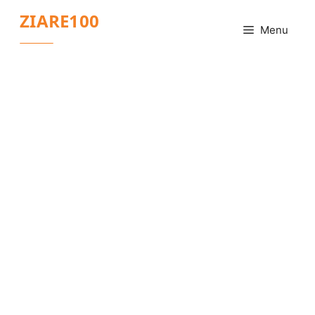
Sari
ZIARE100
la
Menu
conținut