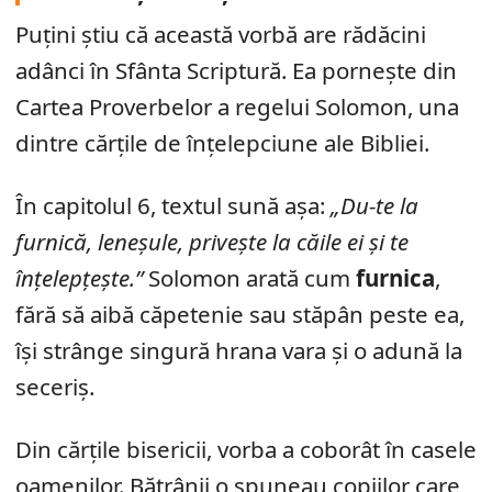
Puțini știu că această vorbă are rădăcini
adânci în Sfânta Scriptură. Ea pornește din
Cartea Proverbelor a regelui Solomon, una
dintre cărțile de înțelepciune ale Bibliei.
În capitolul 6, textul sună așa:
„Du-te la
furnică, leneșule, privește la căile ei și te
înțelepțește.”
Solomon arată cum
furnica
,
fără să aibă căpetenie sau stăpân peste ea,
își strânge singură hrana vara și o adună la
seceriș.
Din cărțile bisericii, vorba a coborât în casele
oamenilor. Bătrânii o spuneau copiilor care