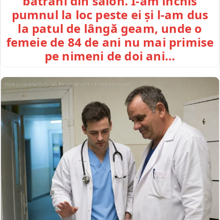
bătrâni din salon. I-am închis
pumnul la loc peste ei și l-am dus
la patul de lângă geam, unde o
femeie de 84 de ani nu mai primise
pe nimeni de doi ani…