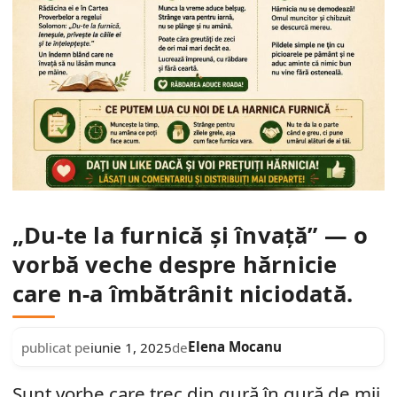
„Du-te la furnică și învață” — o
vorbă veche despre hărnicie
care n-a îmbătrânit niciodată.
Elena Mocanu
publicat pe
iunie 1, 2025
de
Sunt vorbe care trec din gură în gură de mii