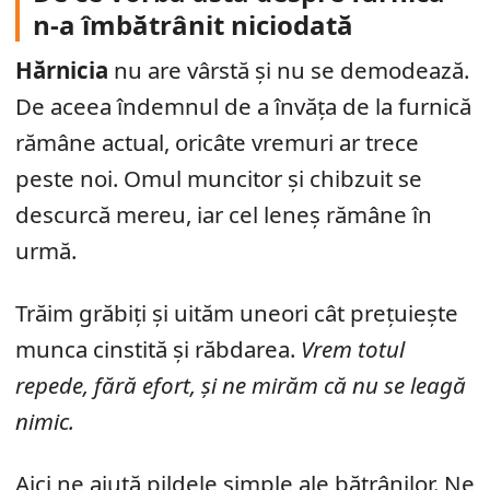
n-a îmbătrânit niciodată
Hărnicia
nu are vârstă și nu se demodează.
De aceea îndemnul de a învăța de la furnică
rămâne actual, oricâte vremuri ar trece
peste noi. Omul muncitor și chibzuit se
descurcă mereu, iar cel leneș rămâne în
urmă.
Trăim grăbiți și uităm uneori cât prețuiește
munca cinstită și răbdarea.
Vrem totul
repede, fără efort, și ne mirăm că nu se leagă
nimic.
Aici ne ajută pildele simple ale bătrânilor. Ne