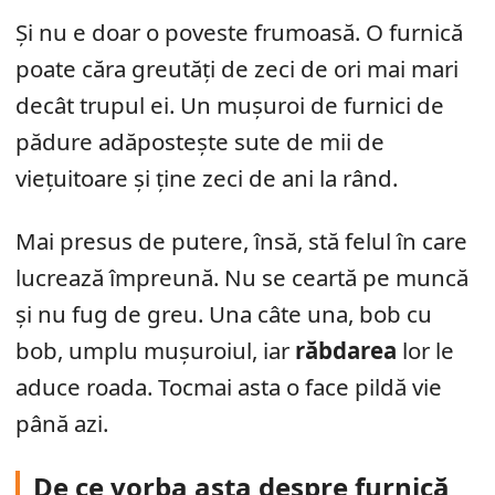
Și nu e doar o poveste frumoasă. O furnică
poate căra greutăți de zeci de ori mai mari
decât trupul ei. Un mușuroi de furnici de
pădure adăpostește sute de mii de
viețuitoare și ține zeci de ani la rând.
Mai presus de putere, însă, stă felul în care
lucrează împreună. Nu se ceartă pe muncă
și nu fug de greu. Una câte una, bob cu
bob, umplu mușuroiul, iar
răbdarea
lor le
aduce roada. Tocmai asta o face pildă vie
până azi.
De ce vorba asta despre furnică