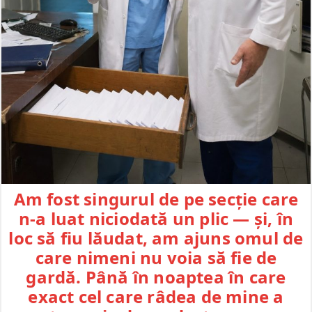
Am fost singurul de pe secție care
n-a luat niciodată un plic — și, în
loc să fiu lăudat, am ajuns omul de
care nimeni nu voia să fie de
gardă. Până în noaptea în care
exact cel care râdea de mine a