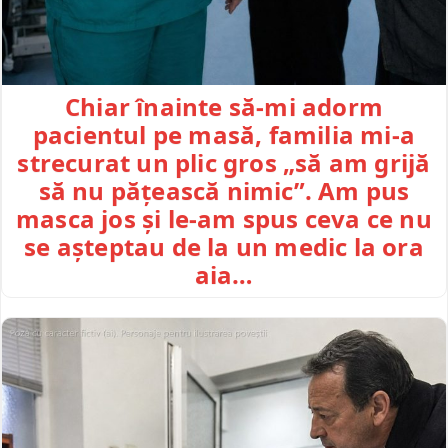
Chiar înainte să-mi adorm
pacientul pe masă, familia mi-a
strecurat un plic gros „să am grijă
să nu pățească nimic”. Am pus
masca jos și le-am spus ceva ce nu
se așteptau de la un medic la ora
aia…