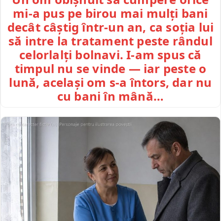
mi-a pus pe birou mai mulți bani
decât câștig într-un an, ca soția lui
să intre la tratament peste rândul
celorlalți bolnavi. I-am spus că
timpul nu se vinde — iar peste o
lună, același om s-a întors, dar nu
cu bani în mână…