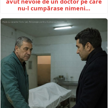
avut nevoie de un doctor pe care
nu-l cumpărase nimeni…