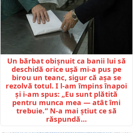
Un bărbat obișnuit ca banii lui să
deschidă orice ușă mi-a pus pe
birou un teanc, sigur că așa se
rezolvă totul. I l-am împins înapoi
și i-am spus: „Eu sunt plătită
pentru munca mea — atât îmi
trebuie.” N-a mai știut ce să
răspundă…