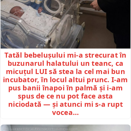
Tatăl bebelușului mi-a strecurat în
buzunarul halatului un teanc, ca
micuțul LUI să stea la cel mai bun
incubator, în locul altui prunc. I-am
pus banii înapoi în palmă și i-am
spus de ce nu pot face asta
niciodată — și atunci mi s-a rupt
vocea…