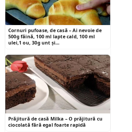
Cornuri pufoase, de casă – Ai nevoie de
500g făină, 100 ml lapte cald, 100 ml
ulei,1 ou, 30g unt și…
Prăjitură de casă Milka – O prăjitură cu
ciocolată fără egal foarte rapidă