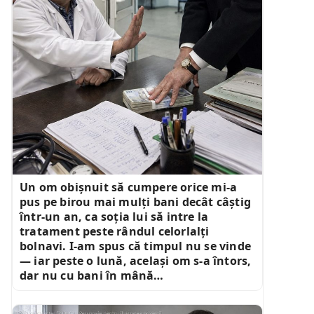
Un om obișnuit să cumpere orice mi-a
pus pe birou mai mulți bani decât câștig
într-un an, ca soția lui să intre la
tratament peste rândul celorlalți
bolnavi. I-am spus că timpul nu se vinde
— iar peste o lună, același om s-a întors,
dar nu cu bani în mână…