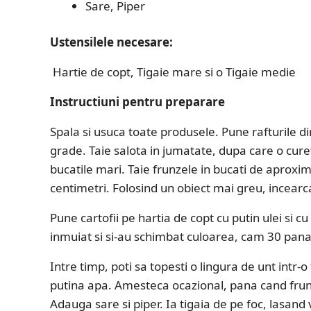
Sare, Piper
Ustensilele necesare:
Hartie de copt, Tigaie mare si o Tigaie medie
Instructiuni pentru preparare
Spala si usuca toate produsele. Pune rafturile din
grade. Taie salota in jumatate, dupa care o curet
bucatile mari. Taie frunzele in bucati de aproxim
centimetri. Folosind un obiect mai greu, incearc
Pune cartofii pe hartia de copt cu putin ulei si c
inmuiat si si-au schimbat culoarea, cam 30 pa
Intre timp, poti sa topesti o lingura de unt intr-
putina apa. Amesteca ocazional, pana cand frun
Adauga sare si piper. Ia tigaia de pe foc, lasand 