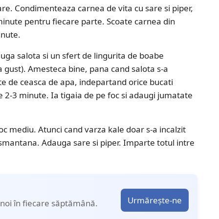
mare. Condimenteaza carnea de vita cu sare si piper,
7 minute pentru fiecare parte. Scoate carnea din
inute.
auga salota si un sfert de lingurita de boabe
 gust). Amesteca bine, pana cand salota s-a
e de ceasca de apa, indepartand orice bucati
de 2-3 minute. Ia tigaia de pe foc si adaugi jumatate
oc mediu. Atunci cand varza kale doar s-a incalzit
 smantana. Adauga sare si piper. Imparte totul intre
Urmărește-ne
noi în fiecare săptămână.