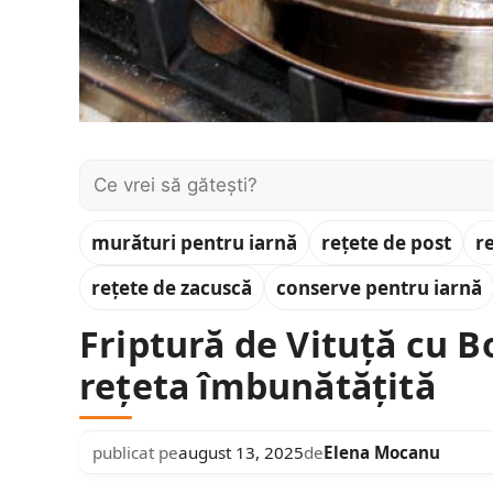
Caută:
murături pentru iarnă
rețete de post
r
rețete de zacuscă
conserve pentru iarnă
Friptură de Vituță cu B
rețeta îmbunătățită
publicat pe
august 13, 2025
de
Elena Mocanu