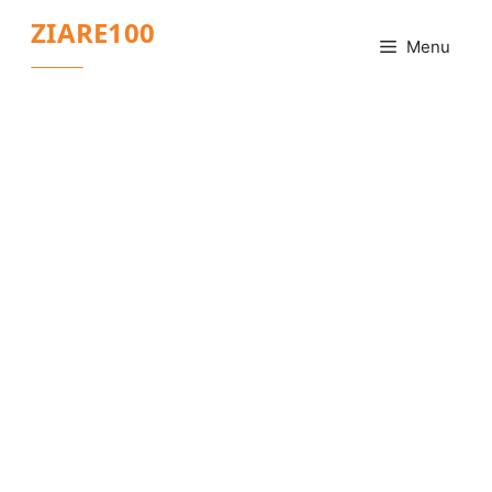
Sari
ZIARE100
la
Menu
conținut