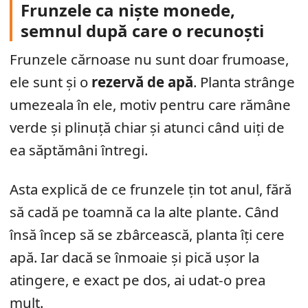
Frunzele ca niște monede,
semnul după care o recunoști
Frunzele cărnoase nu sunt doar frumoase,
ele sunt și o
rezervă de apă
. Planta strânge
umezeala în ele, motiv pentru care rămâne
verde și plinuță chiar și atunci când uiți de
ea săptămâni întregi.
Asta explică de ce frunzele țin tot anul, fără
să cadă pe toamnă ca la alte plante. Când
însă încep să se zbârcească, planta îți cere
apă. Iar dacă se înmoaie și pică ușor la
atingere, e exact pe dos, ai udat-o prea
mult.