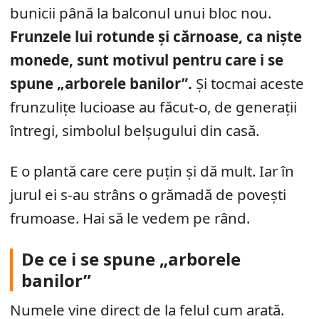
bunicii până la balconul unui bloc nou.
Frunzele lui rotunde și cărnoase, ca niște
monede, sunt motivul pentru care i se
spune „arborele banilor”.
Și tocmai aceste
frunzulițe lucioase au făcut-o, de generații
întregi, simbolul belșugului din casă.
E o plantă care cere puțin și dă mult. Iar în
jurul ei s-au strâns o grămadă de povești
frumoase. Hai să le vedem pe rând.
De ce i se spune „arborele
banilor”
Numele vine direct de la felul cum arată.