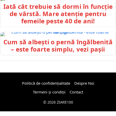
Iată cât trebuie să dormi în funcție
de vârstă. Mare atenție pentru
femeile peste 40 de ani!
Cum să albești o pernă îngălbenită
– este foarte simplu, vezi pașii
Politică de confidențialitate
Despre Noi
Termeni și condiții
Contact
© 2026 ZIARE100