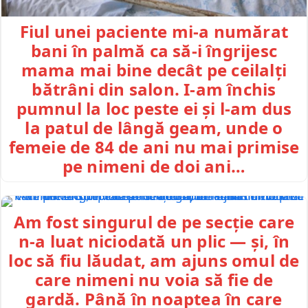
Fiul unei paciente mi-a numărat
bani în palmă ca să-i îngrijesc
mama mai bine decât pe ceilalți
bătrâni din salon. I-am închis
pumnul la loc peste ei și l-am dus
la patul de lângă geam, unde o
femeie de 84 de ani nu mai primise
pe nimeni de doi ani…
Am fost singurul de pe secție care
n-a luat niciodată un plic — și, în
loc să fiu lăudat, am ajuns omul de
care nimeni nu voia să fie de
gardă. Până în noaptea în care