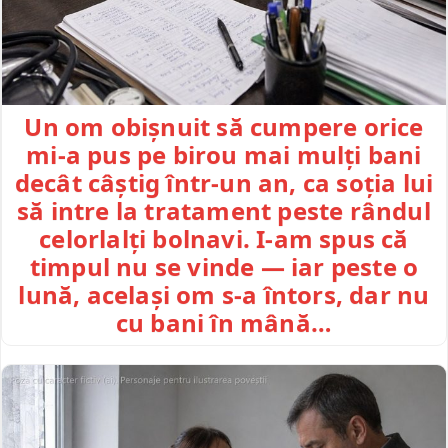
Un om obișnuit să cumpere orice
mi-a pus pe birou mai mulți bani
decât câștig într-un an, ca soția lui
să intre la tratament peste rândul
celorlalți bolnavi. I-am spus că
timpul nu se vinde — iar peste o
lună, același om s-a întors, dar nu
cu bani în mână…