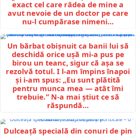
exact cel care râdea de mine a
avut nevoie de un doctor pe care
nu-l cumpărase nimeni…
Un bărbat obișnuit ca banii lui să
deschidă orice ușă mi-a pus pe
birou un teanc, sigur că așa se
rezolvă totul. I l-am împins înapoi
și i-am spus: „Eu sunt plătită
pentru munca mea — atât îmi
trebuie.” N-a mai știut ce să
răspundă…
Dulceață specială din conuri de pin