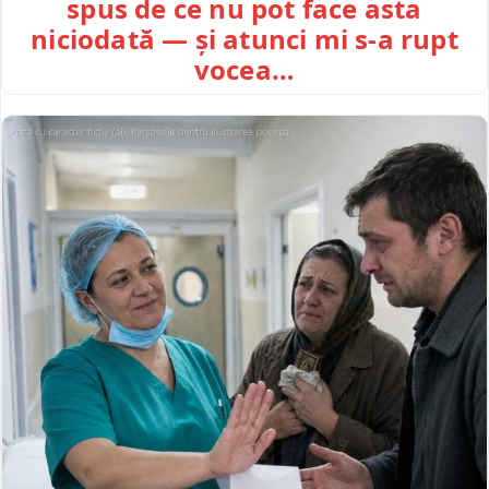
spus de ce nu pot face asta
niciodată — și atunci mi s-a rupt
vocea…