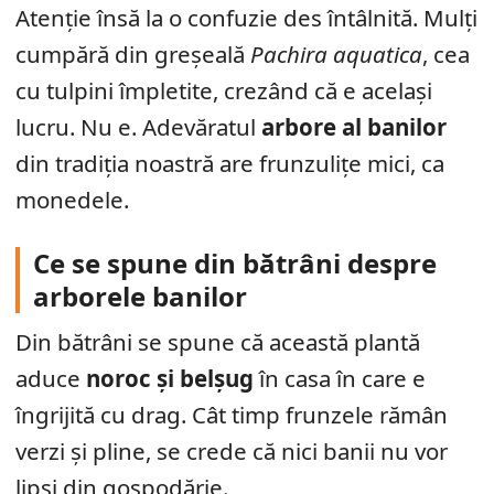
Atenție însă la o confuzie des întâlnită. Mulți
cumpără din greșeală
Pachira aquatica
, cea
cu tulpini împletite, crezând că e același
lucru. Nu e. Adevăratul
arbore al banilor
din tradiția noastră are frunzulițe mici, ca
monedele.
Ce se spune din bătrâni despre
arborele banilor
Din bătrâni se spune că această plantă
aduce
noroc și belșug
în casa în care e
îngrijită cu drag. Cât timp frunzele rămân
verzi și pline, se crede că nici banii nu vor
lipsi din gospodărie.