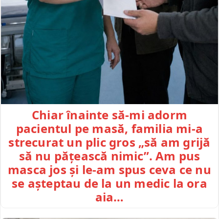
Chiar înainte să-mi adorm
pacientul pe masă, familia mi-a
strecurat un plic gros „să am grijă
să nu pățească nimic”. Am pus
masca jos și le-am spus ceva ce nu
se așteptau de la un medic la ora
aia…