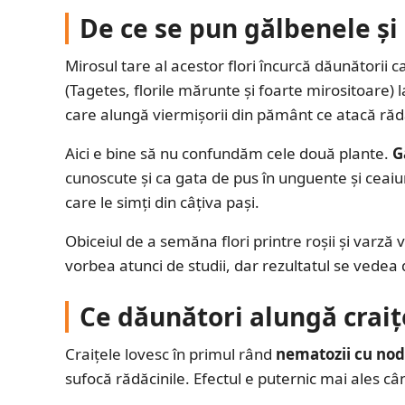
De ce se pun gălbenele și
Mirosul tare al acestor flori încurcă dăunătorii
(Tagetes, florile mărunte și foarte mirositoare) 
care alungă viermișorii din pământ ce atacă răd
Aici e bine să nu confundăm cele două plante.
G
cunoscute și ca gata de pus în unguente și ceaiur
care le simți din câțiva pași.
Obiceiul de a semăna flori printre roșii și varză 
vorbea atunci de studii, dar rezultatul se vedea d
Ce dăunători alungă craiț
Craițele lovesc în primul rând
nematozii cu nodu
sufocă rădăcinile. Efectul e puternic mai ales cân