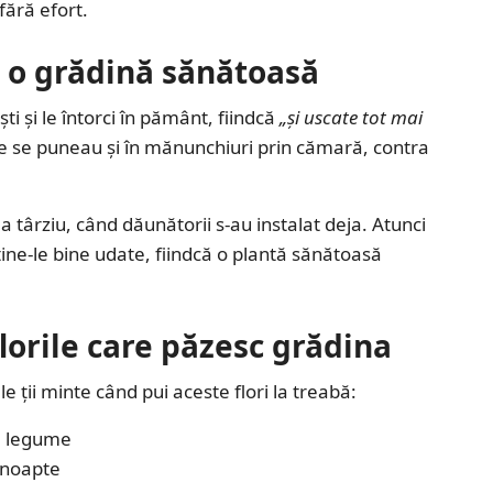
fără efort.
u o grădină sănătoasă
i și le întorci în pământ, fiindcă
„și uscate tot mai
rite se puneau și în mănunchiuri prin cămară, contra
a târziu, când dăunătorii s-au instalat deja. Atunci
 ține-le bine udate, fiindcă o plantă sănătoasă
lorile care păzesc grădina
e ții minte când pui aceste flori la treabă:
-3 legume
e noapte