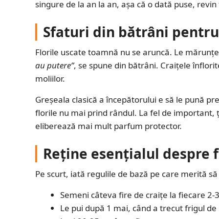
singure de la an la an, așa că o dată puse, revin 
Sfaturi din bătrâni pentr
Florile uscate toamnă nu se aruncă. Le mărunțeșt
au putere”
, se spune din bătrâni. Craițele înflo
moliilor.
Greșeala clasică a începătorului e să le pună pre
florile nu mai prind rândul. La fel de important,
eliberează mai mult parfum protector.
Reține esențialul despre f
Pe scurt, iată regulile de bază pe care merită să l
Semeni câteva fire de craițe la fiecare 2
Le pui după 1 mai, când a trecut frigul d