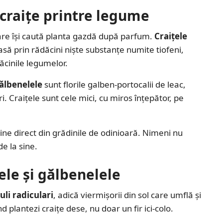
 craițe printre legume
 care își caută planta gazdă după parfum.
Craițele
lasă prin rădăcini niște substanțe numite tiofeni,
ăcinile legumelor.
ălbenelele
sunt florile galben-portocalii de leac,
i. Craițele sunt cele mici, cu miros înțepător, pe
vine direct din grădinile de odinioară. Nimeni nu
e la sine.
ele și gălbenelele
li radiculari
, adică viermișorii din sol care umflă și
d plantezi craițe dese, nu doar un fir ici-colo.