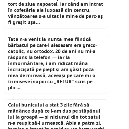
tort de ziua nepoatei, iar când am intrat
în cofetăria aia luxoasă din centru,
vânzătoarea s-a uitat la mine de parc-aș
fi greșit ușa…
Tata n-a venit la nunta mea fiindcă
bărbatul pe care-l alesesem era greco-
catolic, nu ortodox. 20 de ani nu mi-a
răspuns la telefon — iar la
înmormântare, i-am ridicat mâna
încrucișată pe piept și am găsit poza
mea de mireasă, aceeași pe care mi-o
trimisese înapoi cu „RETUR” scris pe
plic…
Calul bunicului a stat 3 zile fără să
mănânce după ce l-am dus pe stăpânul
lui la groapă — și niciunul din tot satul
n-a reușit să-l urnească. Abia a patra zi,
bunica a intrat în grajd cu un lucru vechi