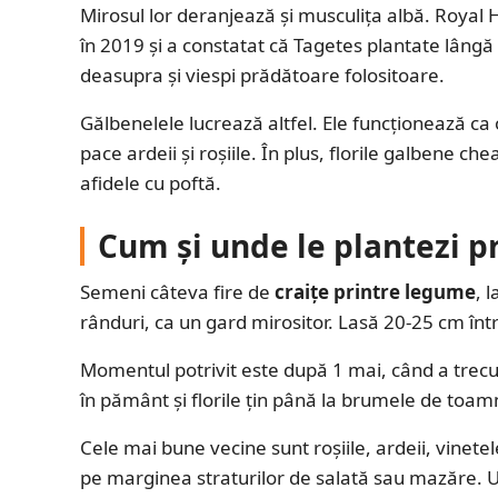
Mirosul lor deranjează și musculița albă. Royal H
în 2019 și a constatat că Tagetes plantate lângă
deasupra și viespi prădătoare folositoare.
Gălbenelele lucrează altfel. Ele funcționează ca
pace ardeii și roșiile. În plus, florile galbene 
afidele cu poftă.
Cum și unde le plantezi p
Semeni câteva fire de
craițe printre legume
, 
rânduri, ca un gard mirositor. Lasă 20-25 cm înt
Momentul potrivit este după 1 mai, când a trecut
în pământ și florile țin până la brumele de toam
Cele mai bune vecine sunt roșiile, ardeii, vinete
pe marginea straturilor de salată sau mazăre. 