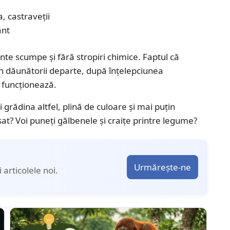
a, castraveții
ânt
inte scumpe și fără stropiri chimice. Faptul că
n dăunătorii departe, după înțelepciunea
r funcționează.
i grădina altfel, plină de culoare și mai puțin
sat? Voi puneți gălbenele și craițe printre legume?
Urmărește-ne
articolele noi.