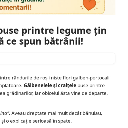
 puse printre legume țin
ă ce spun bătrânii!
intre rândurile de roșii niște flori galben-portocalii
âmplătoare.
Gălbenelele și craițele
puse printre
a grădinarilor, iar obiceiul ăsta vine de departe,
dina”
. Aveau dreptate mai mult decât bănuiau,
 și o explicație serioasă în spate.