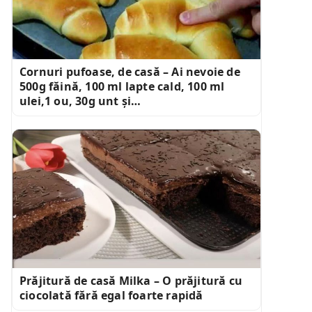
Cornuri pufoase, de casă – Ai nevoie de
500g făină, 100 ml lapte cald, 100 ml
ulei,1 ou, 30g unt și…
Prăjitură de casă Milka – O prăjitură cu
ciocolată fără egal foarte rapidă