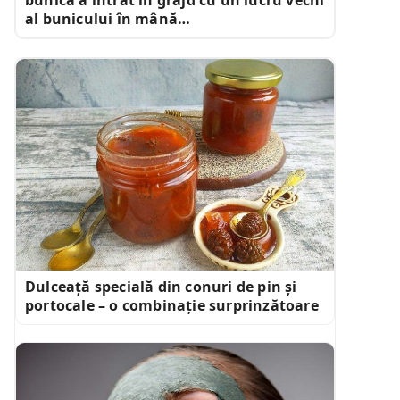
al bunicului în mână…
Dulceață specială din conuri de pin și
portocale – o combinație surprinzătoare