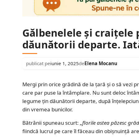
Gălbenelele și craițele
dăunătorii departe. Iat
publicat pe
iunie 1, 2025
de
Elena Mocanu
Mergi prin orice grădină de la țară și o să vezi pr
care par puse la întâmplare. Nu sunt deloc înt
legume țin dăunătorii departe, după înțelepciune
din vremea bunicilor.
Bătrânii spuneau scurt:
„florile astea păzesc gră
fiindcă lucrul pe care îl făceau din obișnuință are