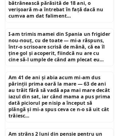
bătrânească părăsită de 18 ani, o
verișoară m-a întrebat în față dacă nu
cumva am dat faliment…
I-am trimis mamei din Spania un frigider
nou-nouț, cu de toate — mi-a răspuns,
într-o scrisoare scrisă de mână, că ea îl
ține gol și acoperit, fiindcă nu are cu
cine să-l umple de când am plecat eu…
Am 41 de ani și abia acum mi-am dus
părinții prima oară la mare — 63 de ani
au trăit fără să vadă apa mai mare decât
iazul din sat, iar când mama a pus prima
dată piciorul pe nisip a început să
plângă și mi-a spus ceva ce n-o să uit cât
trăiesc…
Am strâns 2 luni din pensie pentru un