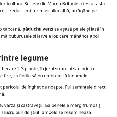
orticultural Society din Marea Britanie a testat asta
 roșii reduc simțitor musculița albă, atrăgând pe
 o capcană,
păduchii verzi
se așază pe ele și lasă în
cheamă buburuzele și larvele lor, care mănâncă apoi
rintre legume
la fiecare 2-3 plante, în jurul stratului sau printre
re fire, ca florile să nu umbrească legumele.
 pericolul de îngheț de noapte. Pui semințele direct
nă.
le, varza și castraveții. Gălbenelele merg frumos și
Un lucru bun de știut: ambele se reseminează