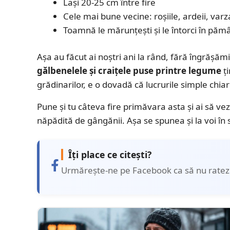
Lași 20-25 cm între fire
Cele mai bune vecine: roșiile, ardeii, varz
Toamnă le mărunțești și le întorci în păm
Așa au făcut ai noștri ani la rând, fără îngrășăm
gălbenelele și craițele puse printre legume
ți
grădinarilor, e o dovadă că lucrurile simple chia
Pune și tu câteva fire primăvara asta și ai să vez
năpădită de gângănii. Așa se spunea și la voi în 
Îți place ce citești?
Urmărește-ne pe Facebook ca să nu ratezi 