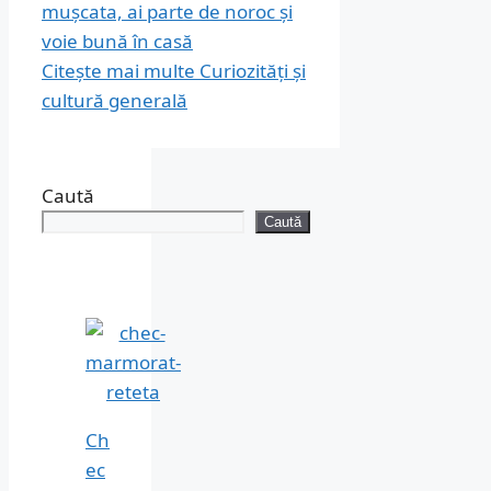
mușcata, ai parte de noroc și
voie bună în casă
Citește mai multe
Curiozități și
cultură generală
Caută
Caută
Ch
ec