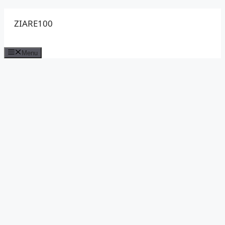
Sari
ZIARE100
la
conținut
Menu