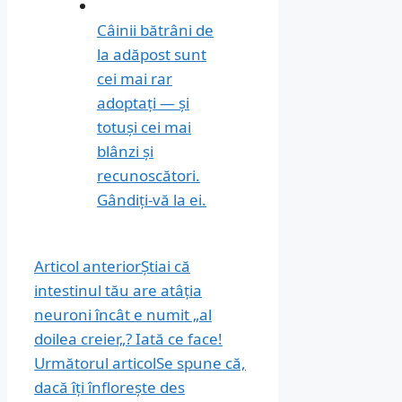
Câinii bătrâni de
la adăpost sunt
cei mai rar
adoptați — și
totuși cei mai
blânzi și
recunoscători.
Gândiți-vă la ei.
Articol anterior
Știai că
intestinul tău are atâția
neuroni încât e numit „al
doilea creier„? Iată ce face!
Următorul articol
Se spune că,
dacă îți înflorește des