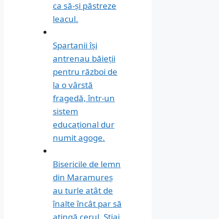
ca să-și păstreze
leacul.
Spartanii își
antrenau băieții
pentru război de
la o vârstă
fragedă, într-un
sistem
educațional dur
numit agoge.
Bisericile de lemn
din Maramureș
au turle atât de
înalte încât par să
atingă cerul. Știai