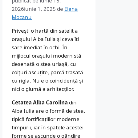
publicat pe
iunie 15,
2026
iunie 1, 2025
de
Elena
Mocanu
Privești o hartă din satelit a
orașului Alba Iulia și ceva îți
sare imediat în ochi. În
mijlocul orașului modern stă
desenată o stea uriașă, cu
colțuri ascuțite, parcă trasată
cu rigla. Nu e o coincidență și
nici o glumă a arhitecților.
Cetatea Alba Carolina
din
Alba Iulia are o formă de stea,
tipică fortificațiilor moderne
timpurii, iar în spatele acestei
forme se ascunde o gândire