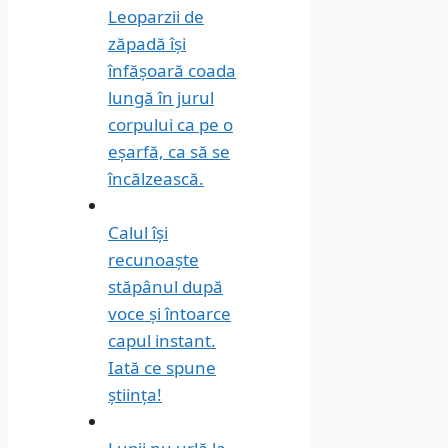
Leoparzii de
zăpadă își
înfășoară coada
lungă în jurul
corpului ca pe o
eșarfă, ca să se
încălzească.
Calul își
recunoaște
stăpânul după
voce și întoarce
capul instant.
Iată ce spune
știința!