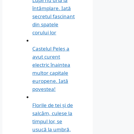
Lupii nu urlă la
întâmplare. Iată
secretul fascinant
din spatele
corului lor
Castelul Peleș a
avut curent
electric înaintea
multor capitale
europene. Iată
povestea!
Florile de tei și de
salcâm, culese la
timpul lor, se
usucă la umbră,