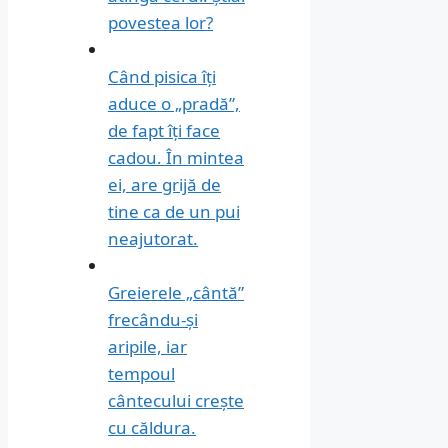
povestea lor?
Când pisica îți
aduce o „pradă”,
de fapt îți face
cadou. În mintea
ei, are grijă de
tine ca de un pui
neajutorat.
Greierele „cântă”
frecându-și
aripile, iar
tempoul
cântecului crește
cu căldura.