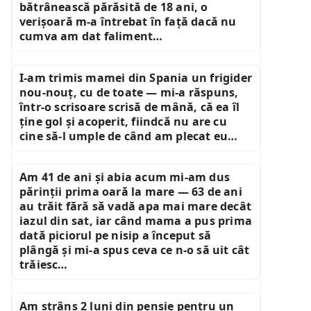
bătrânească părăsită de 18 ani, o
verișoară m-a întrebat în față dacă nu
cumva am dat faliment…
I-am trimis mamei din Spania un frigider
nou-nouț, cu de toate — mi-a răspuns,
într-o scrisoare scrisă de mână, că ea îl
ține gol și acoperit, fiindcă nu are cu
cine să-l umple de când am plecat eu…
Am 41 de ani și abia acum mi-am dus
părinții prima oară la mare — 63 de ani
au trăit fără să vadă apa mai mare decât
iazul din sat, iar când mama a pus prima
dată piciorul pe nisip a început să
plângă și mi-a spus ceva ce n-o să uit cât
trăiesc…
Am strâns 2 luni din pensie pentru un