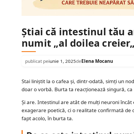
Știai că intestinul tău 
numit „al doilea creier„
publicat pe
iunie 1, 2025
de
Elena Mocanu
Stai liniștit la o cafea și, dintr-odată, simți un 
doar o vorbă. Burta ta reacționează singură, ca
Și are. Intestinul are atât de mulți neuroni încâ
exagerare poetică, ci o realitate confirmată de
fapt acolo, în burta ta.