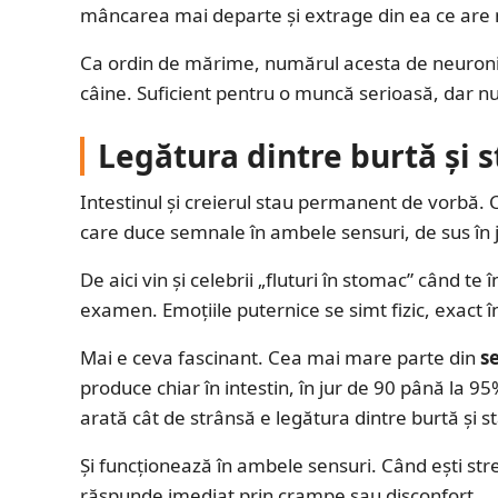
mâncarea mai departe și extrage din ea ce are 
Ca ordin de mărime, numărul acesta de neuroni se
câine. Suficient pentru o muncă serioasă, dar n
Legătura dintre burtă și st
Intestinul și creierul stau permanent de vorbă.
care duce semnale în ambele sensuri, de sus în jo
De aici vin și celebrii „fluturi în stomac” când t
examen. Emoțiile puternice se simt fizic, exact î
Mai e ceva fascinant. Cea mai mare parte din
s
produce chiar în intestin, în jur de 90 până la 95%
arată cât de strânsă e legătura dintre burtă și st
Și funcționează în ambele sensuri. Când ești stre
răspunde imediat prin crampe sau disconfort.