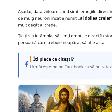
Așadar, data viitoare când simți emoțiile direct în
de mulți neuroni încât e numit
„al doilea creier
mult decât ai crede.
Ție ți s-a întâmplat să simți emoțiile direct în 
persoană care trebuie neapărat să afle asta.
Îți place ce citești?
Urmărește-ne pe Facebook ca să nu ratezi 