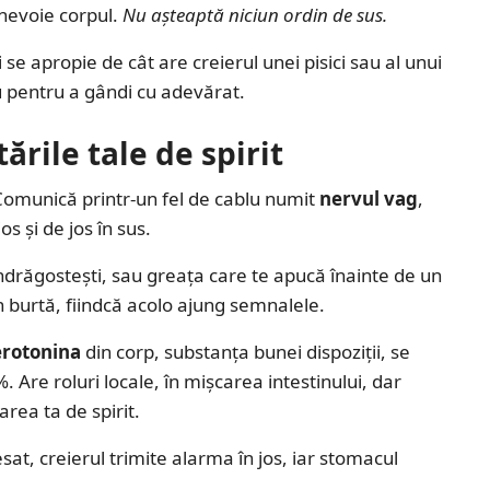
nevoie corpul.
Nu așteaptă niciun ordin de sus.
 apropie de cât are creierul unei pisici sau al unui
u pentru a gândi cu adevărat.
ările tale de spirit
 Comunică printr-un fel de cablu numit
nervul vag
,
s și de jos în sus.
e îndrăgostești, sau greața care te apucă înainte de un
n burtă, fiindcă acolo ajung semnalele.
erotonina
din corp, substanța bunei dispoziții, se
. Are roluri locale, în mișcarea intestinului, dar
area ta de spirit.
sat, creierul trimite alarma în jos, iar stomacul