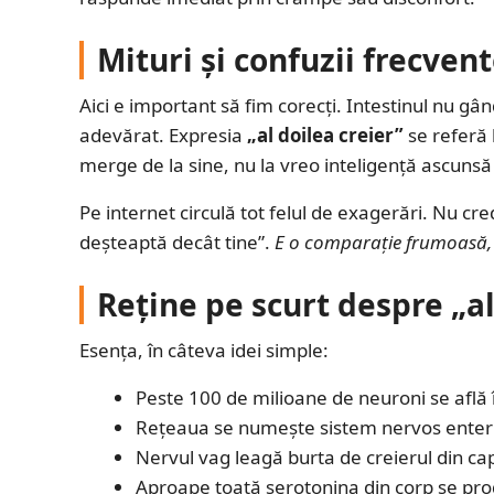
Mituri și confuzii frecven
Aici e important să fim corecți. Intestinul nu gând
adevărat. Expresia
„al doilea creier”
se referă 
merge de la sine, nu la vreo inteligență ascunsă 
Pe internet circulă tot felul de exagerări. Nu cre
deșteaptă decât tine”.
E o comparație frumoasă, 
Reține pe scurt despre „al
Esența, în câteva idei simple:
Peste 100 de milioane de neuroni se află în
Rețeaua se numește sistem nervos enteri
Nervul vag leagă burta de creierul din ca
Aproape toată serotonina din corp se prod