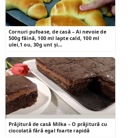
Cornuri pufoase, de casă – Ai nevoie de
500g făină, 100 ml lapte cald, 100 ml
ulei,1 ou, 30g unt și…
Prăjitură de casă Milka – O prăjitură cu
ciocolată fără egal foarte rapidă