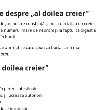
te despre „al doilea creier”
ește, nu are conștiință și nu ia decizii ca un creier
la numărul mare de neuroni și la faptul că digestia
în burtă.
de afirmațiile care spun că burta „ar fi mai
atât.
 doilea creier”
 pereții intestinului
c și lucrează autonom
p
uce în intestin