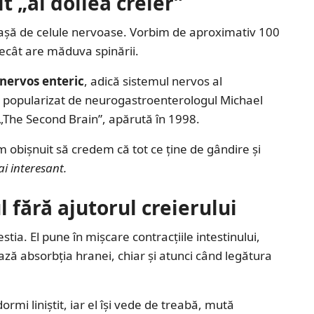
t „al doilea creier”
riașă de celule nervoase. Vorbim de aproximativ 100
ecât are măduva spinării.
 nervos enteric
, adică sistemul nervos al
ost popularizat de neurogastroenterologul Michael
 „The Second Brain”, apărută în 1998.
 obișnuit să credem că tot ce ține de gândire și
i interesant.
 fără ajutorul creierului
ia. El pune în mișcare contracțiile intestinului,
ază absorbția hranei, chiar și atunci când legătura
ormi liniștit, iar el își vede de treabă, mută