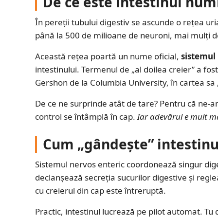
De ce este intestinul numi
În pereții tubului digestiv se ascunde o rețea u
până la 500 de milioane de neuroni, mai mulți d
Această rețea poartă un nume oficial,
sistemul
intestinului. Termenul de „al doilea creier” a f
Gershon de la Columbia University, în cartea sa
De ce ne surprinde atât de tare? Pentru că ne-am
control se întâmplă în cap.
Iar adevărul e mult ma
Cum „gândește” intestinul
Sistemul nervos enteric coordonează singur digest
declanșează secreția sucurilor digestive și regle
cu creierul din cap este întreruptă.
Practic, intestinul lucrează pe pilot automat. Tu d