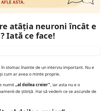
are atâția neuroni încât e
? Iată ce face!
nod în stomac înainte de un interviu important. Nu e
 și cum ar avea o minte proprie.
t e numit
„al doilea creier”
, iar asta nu e o
 oamenii de știință. Hai să vedem ce se ascunde de