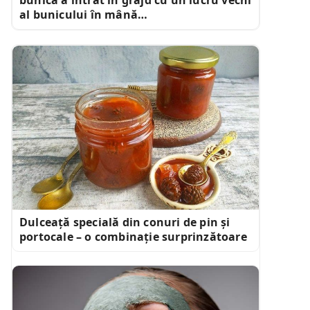
al bunicului în mână…
Dulceață specială din conuri de pin și
portocale – o combinație surprinzătoare