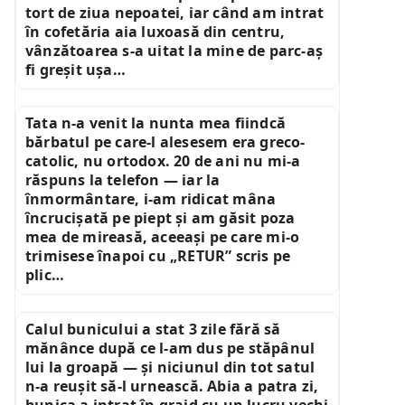
tort de ziua nepoatei, iar când am intrat
în cofetăria aia luxoasă din centru,
vânzătoarea s-a uitat la mine de parc-aș
fi greșit ușa…
Tata n-a venit la nunta mea fiindcă
bărbatul pe care-l alesesem era greco-
catolic, nu ortodox. 20 de ani nu mi-a
răspuns la telefon — iar la
înmormântare, i-am ridicat mâna
încrucișată pe piept și am găsit poza
mea de mireasă, aceeași pe care mi-o
trimisese înapoi cu „RETUR” scris pe
plic…
Calul bunicului a stat 3 zile fără să
mănânce după ce l-am dus pe stăpânul
lui la groapă — și niciunul din tot satul
n-a reușit să-l urnească. Abia a patra zi,
bunica a intrat în grajd cu un lucru vechi