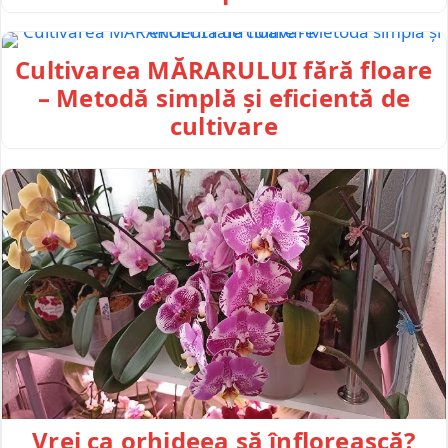
Cultivarea MĂRARULUI fără floare
– Metodă simplă și eficientă de
cultivare
Vrei ca orhideea să înflorească?