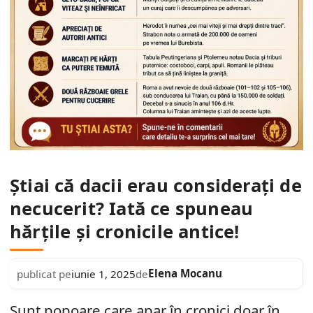
Știai că dacii erau considerați de
necucerit? Iată ce spuneau
hărțile și cronicile antice!
Elena Mocanu
publicat pe
iunie 1, 2025
de
Sunt popoare care apar în cronici doar în