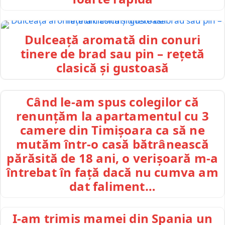
Dulceață aromată din conuri
tinere de brad sau pin – rețetă
clasică și gustoasă
Când le-am spus colegilor că
renunțăm la apartamentul cu 3
camere din Timișoara ca să ne
mutăm într-o casă bătrânească
părăsită de 18 ani, o verișoară m-a
întrebat în față dacă nu cumva am
dat faliment…
I-am trimis mamei din Spania un