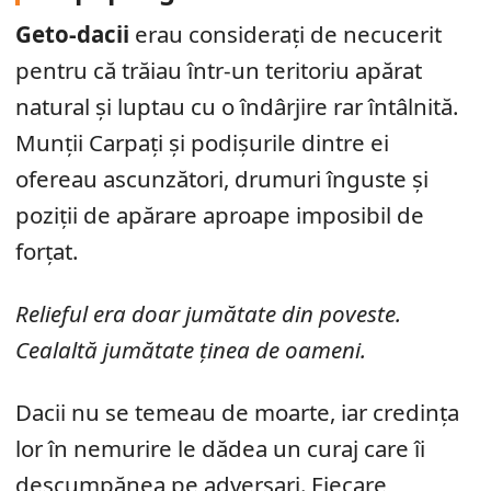
Geto-dacii
erau considerați de necucerit
pentru că trăiau într-un teritoriu apărat
natural și luptau cu o îndârjire rar întâlnită.
Munții Carpați și podișurile dintre ei
ofereau ascunzători, drumuri înguste și
poziții de apărare aproape imposibil de
forțat.
Relieful era doar jumătate din poveste.
Cealaltă jumătate ținea de oameni.
Dacii nu se temeau de moarte, iar credința
lor în nemurire le dădea un curaj care îi
descumpănea pe adversari. Fiecare