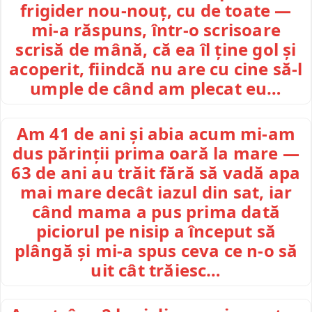
frigider nou-nouț, cu de toate —
mi-a răspuns, într-o scrisoare
scrisă de mână, că ea îl ține gol și
acoperit, fiindcă nu are cu cine să-l
umple de când am plecat eu…
Am 41 de ani și abia acum mi-am
dus părinții prima oară la mare —
63 de ani au trăit fără să vadă apa
mai mare decât iazul din sat, iar
când mama a pus prima dată
piciorul pe nisip a început să
plângă și mi-a spus ceva ce n-o să
uit cât trăiesc…