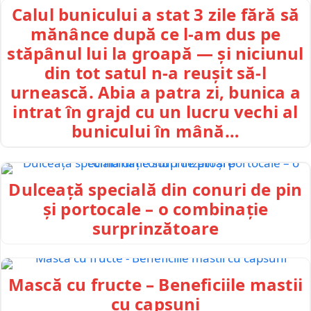
Calul bunicului a stat 3 zile fără să
mănânce după ce l-am dus pe
stăpânul lui la groapă — și niciunul
din tot satul n-a reușit să-l
urnească. Abia a patra zi, bunica a
intrat în grajd cu un lucru vechi al
bunicului în mână…
Dulceață specială din conuri de pin
și portocale – o combinație
surprinzătoare
Mască cu fructe – Beneficiile mastii
cu capsuni