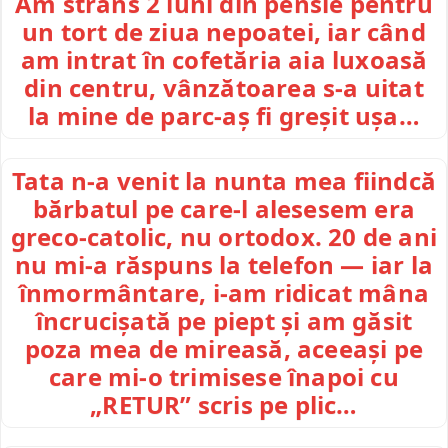
Am strâns 2 luni din pensie pentru
un tort de ziua nepoatei, iar când
am intrat în cofetăria aia luxoasă
din centru, vânzătoarea s-a uitat
la mine de parc-aș fi greșit ușa…
Tata n-a venit la nunta mea fiindcă
bărbatul pe care-l alesesem era
greco-catolic, nu ortodox. 20 de ani
nu mi-a răspuns la telefon — iar la
înmormântare, i-am ridicat mâna
încrucișată pe piept și am găsit
poza mea de mireasă, aceeași pe
care mi-o trimisese înapoi cu
„RETUR” scris pe plic…