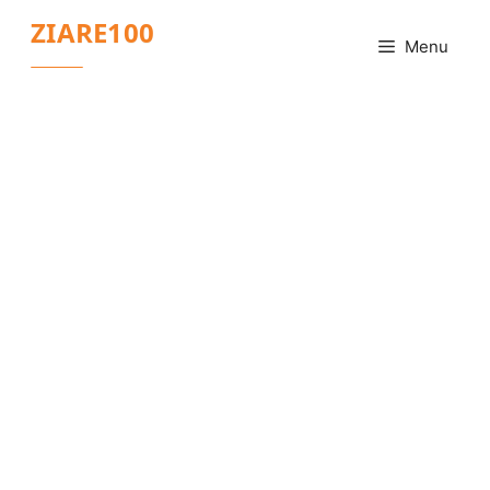
Sari
ZIARE100
la
Menu
conținut