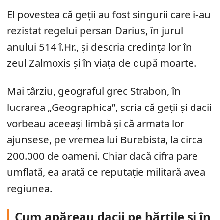
El povestea că geții au fost singurii care i-au
rezistat regelui persan Darius, în jurul
anului 514 î.Hr., și descria credința lor în
zeul Zalmoxis și în viața de după moarte.
Mai târziu, geograful grec Strabon, în
lucrarea „Geographica”, scria că geții și dacii
vorbeau aceeași limbă și că armata lor
ajunsese, pe vremea lui Burebista, la circa
200.000 de oameni. Chiar dacă cifra pare
umflată, ea arată ce reputație militară avea
regiunea.
Cum apăreau dacii pe hărțile și în