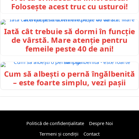
Folosește acest truc cu usturoi!
Iată cât trebuie să dormi în funcție
de vârstă. Mare atenție pentru
femeile peste 40 de ani!
Cum să albești o pernă îngălbenită
– este foarte simplu, vezi pașii
Politică de confidențialitate
Despre Noi
Termeni și condiții
Contact