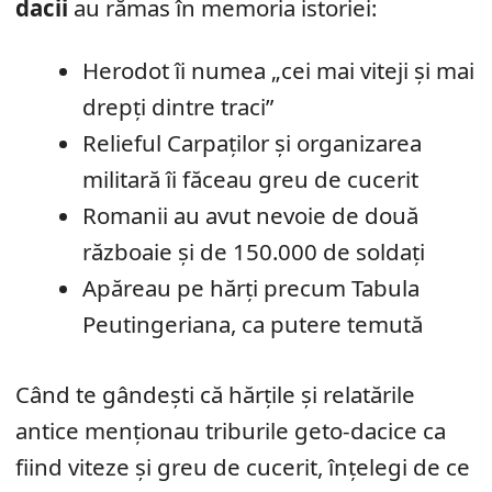
dacii
au rămas în memoria istoriei:
Herodot îi numea „cei mai viteji și mai
drepți dintre traci”
Relieful Carpaților și organizarea
militară îi făceau greu de cucerit
Romanii au avut nevoie de două
războaie și de 150.000 de soldați
Apăreau pe hărți precum Tabula
Peutingeriana, ca putere temută
Când te gândești că hărțile și relatările
antice menționau triburile geto-dacice ca
fiind viteze și greu de cucerit, înțelegi de ce