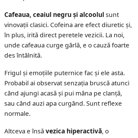
Cafeaua, ceaiul negru și alcoolul
sunt
vinovații clasici. Cofeina are efect diuretic și,
în plus, irită direct peretele vezicii. La noi,
unde cafeaua curge gârlă, e o cauză foarte
des întâlnită.
Frigul și emoțiile puternice fac și ele asta.
Probabil ai observat senzația bruscă atunci
când ajungi acasă și pui mâna pe clanță,
sau când auzi apa curgând. Sunt reflexe
normale.
Altceva e însă
vezica hiperactivă
, o