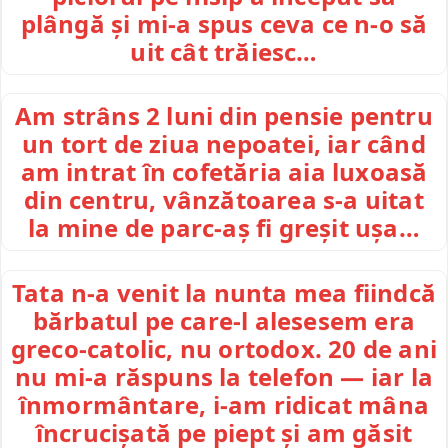
plângă și mi-a spus ceva ce n-o să
uit cât trăiesc…
Am strâns 2 luni din pensie pentru
un tort de ziua nepoatei, iar când
am intrat în cofetăria aia luxoasă
din centru, vânzătoarea s-a uitat
la mine de parc-aș fi greșit ușa…
Tata n-a venit la nunta mea fiindcă
bărbatul pe care-l alesesem era
greco-catolic, nu ortodox. 20 de ani
nu mi-a răspuns la telefon — iar la
înmormântare, i-am ridicat mâna
încrucișată pe piept și am găsit