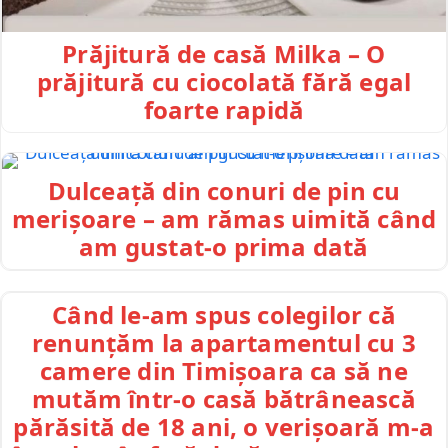
Prăjitură de casă Milka – O
prăjitură cu ciocolată fără egal
foarte rapidă
Dulceață din conuri de pin cu
merișoare – am rămas uimită când
am gustat-o prima dată
Când le-am spus colegilor că
renunțăm la apartamentul cu 3
camere din Timișoara ca să ne
mutăm într-o casă bătrânească
părăsită de 18 ani, o verișoară m-a