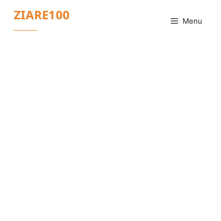
Sari
ZIARE100
la
Menu
conținut