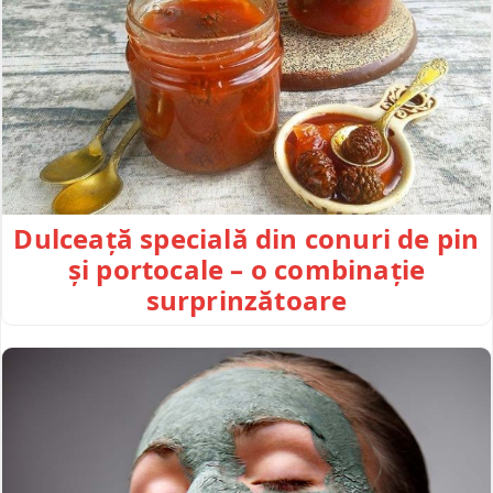
Dulceață specială din conuri de pin
și portocale – o combinație
surprinzătoare