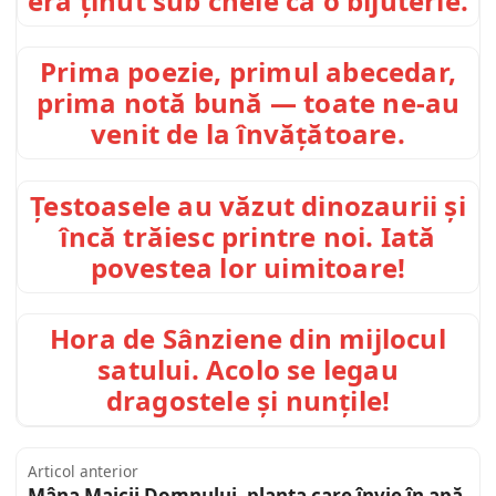
era ținut sub cheie ca o bijuterie.
Prima poezie, primul abecedar,
prima notă bună — toate ne-au
venit de la învățătoare.
Țestoasele au văzut dinozaurii și
încă trăiesc printre noi. Iată
povestea lor uimitoare!
Hora de Sânziene din mijlocul
satului. Acolo se legau
dragostele și nunțile!
Articol anterior
Mâna Maicii Domnului, planta care învie în apă.