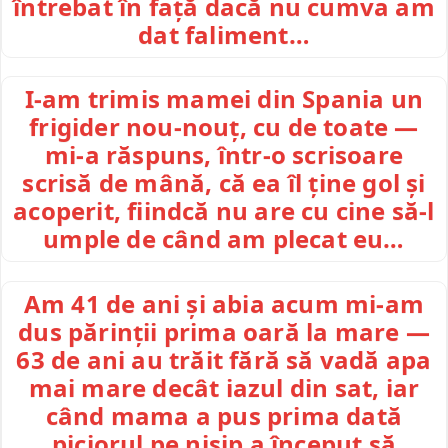
întrebat în față dacă nu cumva am
dat faliment…
I-am trimis mamei din Spania un
frigider nou-nouț, cu de toate —
mi-a răspuns, într-o scrisoare
scrisă de mână, că ea îl ține gol și
acoperit, fiindcă nu are cu cine să-l
umple de când am plecat eu…
Am 41 de ani și abia acum mi-am
dus părinții prima oară la mare —
63 de ani au trăit fără să vadă apa
mai mare decât iazul din sat, iar
când mama a pus prima dată
piciorul pe nisip a început să