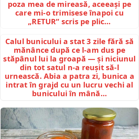
poza mea de mireasă, aceeași pe
care mi-o trimisese înapoi cu
„RETUR” scris pe plic…
Calul bunicului a stat 3 zile fără să
mănânce după ce l-am dus pe
stăpânul lui la groapă — și niciunul
din tot satul n-a reușit să-l
urnească. Abia a patra zi, bunica a
intrat în grajd cu un lucru vechi al
bunicului în mână…