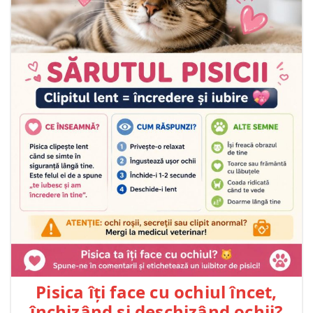
Pisica îți face cu ochiul încet,
închizând și deschizând ochii?