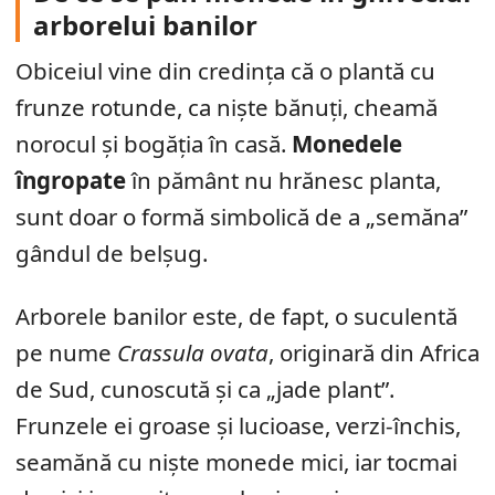
arborelui banilor
Obiceiul vine din credința că o plantă cu
frunze rotunde, ca niște bănuți, cheamă
norocul și bogăția în casă.
Monedele
îngropate
în pământ nu hrănesc planta,
sunt doar o formă simbolică de a „semăna”
gândul de belșug.
Arborele banilor este, de fapt, o suculentă
pe nume
Crassula ovata
, originară din Africa
de Sud, cunoscută și ca „jade plant”.
Frunzele ei groase și lucioase, verzi-închis,
seamănă cu niște monede mici, iar tocmai