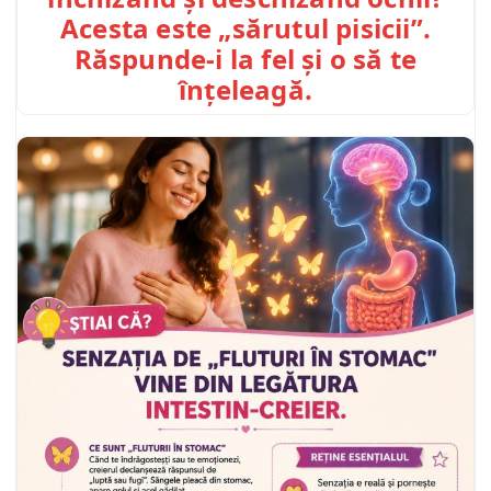
Acesta este „sărutul pisicii”.
Răspunde-i la fel și o să te
înțeleagă.