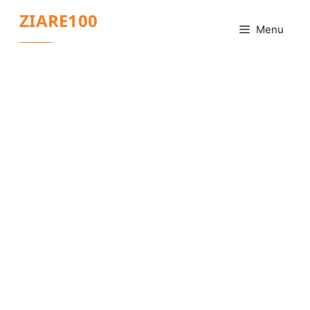
Sari
ZIARE100
la
Menu
conținut