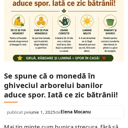
Se spune că o monedă în
ghiveciul arborelui banilor
aduce spor. Iată ce zic bătrânii!
Elena Mocanu
publicat pe
iunie 1, 2025
de
Mai țin minte cum bunica strecura, fără să