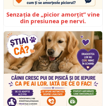
Senzația de „picior amorțit” vine
din presiunea pe nervi.