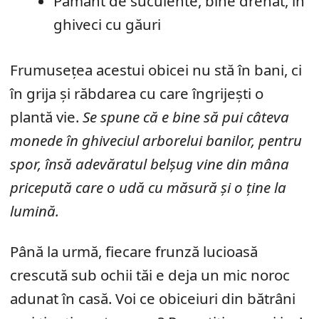
Pământ de suculente, bine drenat, în
ghiveci cu găuri
Frumusețea acestui obicei nu stă în bani, ci
în grija și răbdarea cu care îngrijești o
plantă vie.
Se spune că e bine să pui câteva
monede în ghiveciul arborelui banilor, pentru
spor, însă adevăratul belșug vine din mâna
pricepută care o udă cu măsură și o ține la
lumină.
Până la urmă, fiecare frunză lucioasă
crescută sub ochii tăi e deja un mic noroc
adunat în casă. Voi ce obiceiuri din bătrâni