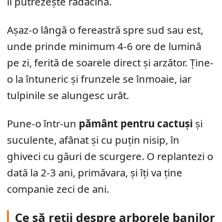
îi putrezește rădăcina.
Așaz-o lângă o fereastră spre sud sau est,
unde prinde minimum 4-6 ore de lumină
pe zi, ferită de soarele direct și arzător. Ține-
o la întuneric și frunzele se înmoaie, iar
tulpinile se alungesc urât.
Pune-o într-un
pământ pentru cactuși
și
suculente, afânat și cu puțin nisip, în
ghiveci cu găuri de scurgere. O replantezi o
dată la 2-3 ani, primăvara, și îți va ține
companie zeci de ani.
Ce să reții despre arborele banilor