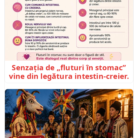
Senzația de „fluturi în stomac”
vine din legătura intestin-creier.