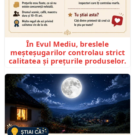
În Evul Mediu, breslele
meșteșugarilor controlau strict
calitatea și prețurile produselor.