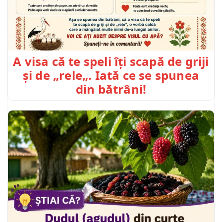
A visa că te speli îți scapă de griji
și de „rele„. Iată ce se spunea
din bătrâni!