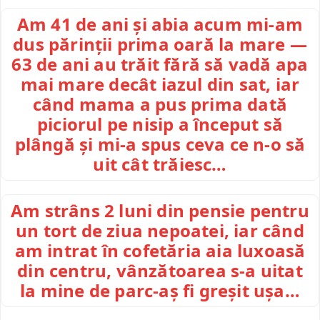
Am 41 de ani și abia acum mi-am
dus părinții prima oară la mare —
63 de ani au trăit fără să vadă apa
mai mare decât iazul din sat, iar
când mama a pus prima dată
piciorul pe nisip a început să
plângă și mi-a spus ceva ce n-o să
uit cât trăiesc…
Am strâns 2 luni din pensie pentru
un tort de ziua nepoatei, iar când
am intrat în cofetăria aia luxoasă
din centru, vânzătoarea s-a uitat
la mine de parc-aș fi greșit ușa…