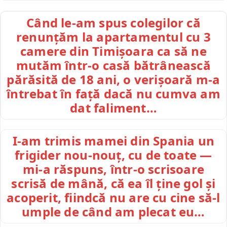
Când le-am spus colegilor că
renunțăm la apartamentul cu 3
camere din Timișoara ca să ne
mutăm într-o casă bătrânească
părăsită de 18 ani, o verișoară m-a
întrebat în față dacă nu cumva am
dat faliment…
I-am trimis mamei din Spania un
frigider nou-nouț, cu de toate —
mi-a răspuns, într-o scrisoare
scrisă de mână, că ea îl ține gol și
acoperit, fiindcă nu are cu cine să-l
umple de când am plecat eu…