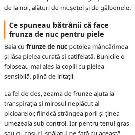
de la noi, alături de mușețel și de gălbenele.
Ce spuneau bătrânii că face
frunza de nuc pentru piele
Baia cu
frunze de nuc
potolea mâncărimea
și lăsa pielea curată și catifelată. Bunicile o
foloseau mai ales la copiii cu pielea
sensibilă, plină de iritații.
La fel de des, zeama de frunze ajuta la
transpirația și mirosul neplăcut al
picioarelor, fiindcă strângea porii și ținea
umezeala sub control. Iar pentru tenul gras
sau cu coșuri, spălatul pe față cu această