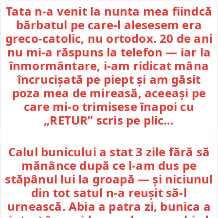
Tata n-a venit la nunta mea fiindcă
bărbatul pe care-l alesesem era
greco-catolic, nu ortodox. 20 de ani
nu mi-a răspuns la telefon — iar la
înmormântare, i-am ridicat mâna
încrucișată pe piept și am găsit
poza mea de mireasă, aceeași pe
care mi-o trimisese înapoi cu
„RETUR” scris pe plic…
Calul bunicului a stat 3 zile fără să
mănânce după ce l-am dus pe
stăpânul lui la groapă — și niciunul
din tot satul n-a reușit să-l
urnească. Abia a patra zi, bunica a