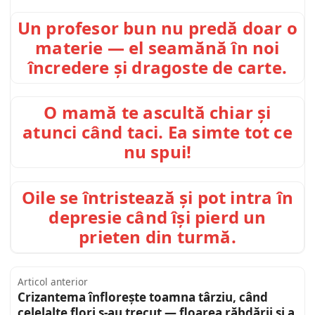
Un profesor bun nu predă doar o
materie — el seamănă în noi
încredere și dragoste de carte.
O mamă te ascultă chiar și
atunci când taci. Ea simte tot ce
nu spui!
Oile se întristează și pot intra în
depresie când își pierd un
prieten din turmă.
Articol anterior
Crizantema înflorește toamna târziu, când
celelalte flori s-au trecut — floarea răbdării și a