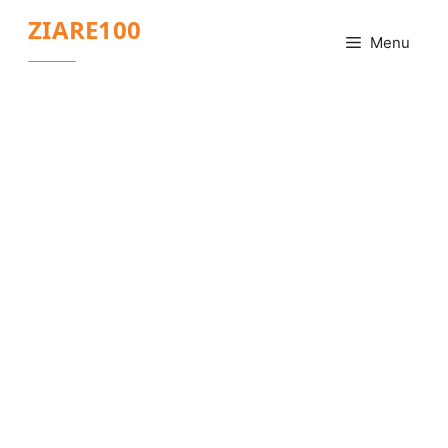
Sari
ZIARE100
la
Menu
conținut