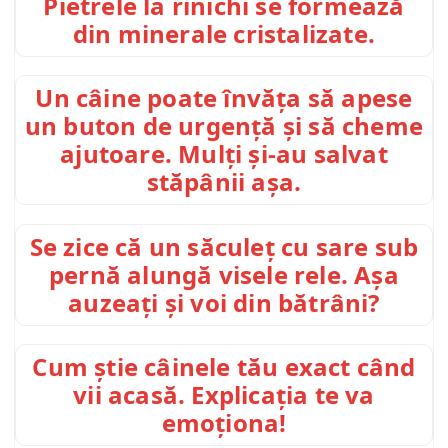
Pietrele la rinichi se formează
din minerale cristalizate.
Un câine poate învăța să apese
un buton de urgență și să cheme
ajutoare. Mulți și-au salvat
stăpânii așa.
Se zice că un săculeț cu sare sub
pernă alungă visele rele. Așa
auzeați și voi din bătrâni?
Cum știe câinele tău exact când
vii acasă. Explicația te va
emoționa!