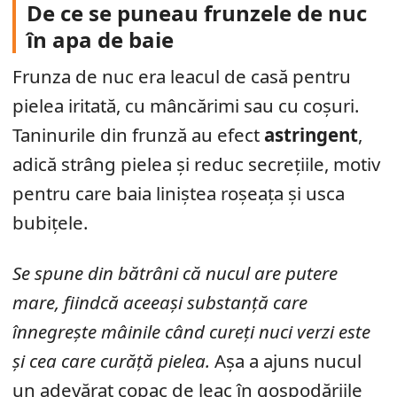
De ce se puneau frunzele de nuc
în apa de baie
Frunza de nuc era leacul de casă pentru
pielea iritată, cu mâncărimi sau cu coșuri.
Taninurile din frunză au efect
astringent
,
adică strâng pielea și reduc secrețiile, motiv
pentru care baia liniștea roșeața și usca
bubițele.
Se spune din bătrâni că nucul are putere
mare, fiindcă aceeași substanță care
înnegrește mâinile când cureți nuci verzi este
și cea care curăță pielea.
Așa a ajuns nucul
un adevărat copac de leac în gospodăriile