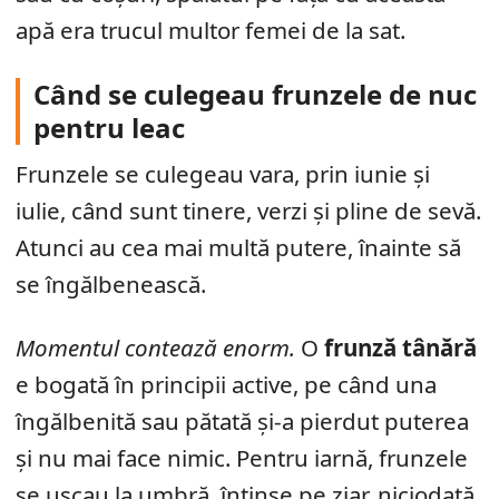
apă era trucul multor femei de la sat.
Când se culegeau frunzele de nuc
pentru leac
Frunzele se culegeau vara, prin iunie și
iulie, când sunt tinere, verzi și pline de sevă.
Atunci au cea mai multă putere, înainte să
se îngălbenească.
Momentul contează enorm.
O
frunză tânără
e bogată în principii active, pe când una
îngălbenită sau pătată și-a pierdut puterea
și nu mai face nimic. Pentru iarnă, frunzele
se uscau la umbră, întinse pe ziar, niciodată