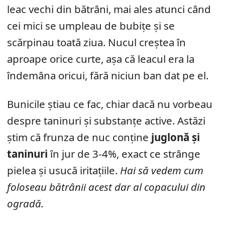
leac vechi din bătrâni, mai ales atunci când
cei mici se umpleau de bubițe și se
scărpinau toată ziua. Nucul creștea în
aproape orice curte, așa că leacul era la
îndemâna oricui, fără niciun ban dat pe el.
Bunicile știau ce fac, chiar dacă nu vorbeau
despre taninuri și substanțe active. Astăzi
știm că frunza de nuc conține
juglonă și
taninuri
în jur de 3-4%, exact ce strânge
pielea și usucă iritațiile.
Hai să vedem cum
foloseau bătrânii acest dar al copacului din
ogradă.