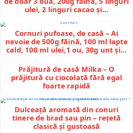
de doar 3 ouă, 200g făină, 5 linguri
ulei, 2 linguri cacao și…
Cornuri pufoase, de casă – Ai
nevoie de 500g făină, 100 ml lapte
cald, 100 ml ulei,1 ou, 30g unt și…
Prăjitură de casă Milka – O
prăjitură cu ciocolată fără egal
foarte rapidă
Dulceață aromată din conuri
tinere de brad sau pin – rețetă
clasică și gustoasă