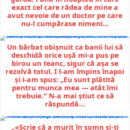
exact cel care râdea de mine a
avut nevoie de un doctor pe care
nu-l cumpărase nimeni…
Un bărbat obișnuit ca banii lui să
deschidă orice ușă mi-a pus pe
birou un teanc, sigur că așa se
rezolvă totul. I l-am împins înapoi
și i-am spus: „Eu sunt plătită
pentru munca mea — atât îmi
trebuie.” N-a mai știut ce să
răspundă…
„«Scrie că a murit în somn și-ți