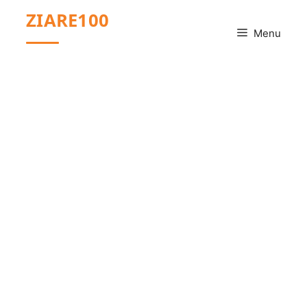
Sari
ZIARE100
la
Menu
conținut