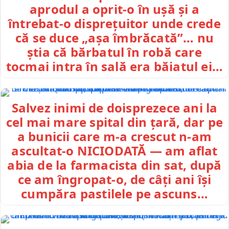
aprodul a oprit-o în ușă și a
întrebat-o disprețuitor unde crede
că se duce „așa îmbrăcată”… nu
știa că bărbatul în robă care
tocmai intra în sală era băiatul ei…
Salvez inimi de doisprezece ani la
cel mai mare spital din țară, dar pe
a bunicii care m-a crescut n-am
ascultat-o NICIODATĂ — am aflat
abia de la farmacista din sat, după
ce am îngropat-o, de câți ani își
cumpăra pastilele pe ascuns…