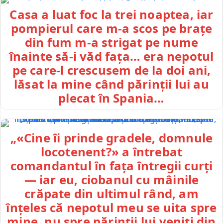
Casa a luat foc la trei noaptea, iar
pompierul care m-a scos pe brațe
din fum m-a strigat pe nume
înainte să-i văd fața… era nepotul
pe care-l crescusem de la doi ani,
lăsat la mine când părinții lui au
plecat în Spania…
„«Cine îi prinde gradele, domnule
locotenent?» a întrebat
comandantul în fața întregii curți
— iar eu, ciobanul cu mâinile
crăpate din ultimul rând, am
înțeles că nepotul meu se uita spre
mine, nu spre părinții lui veniți din