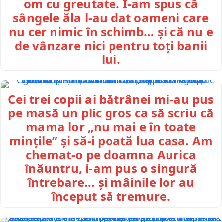
om cu greutate. I-am spus că
sângele ăla l-au dat oameni care
nu cer nimic în schimb… și că nu e
de vânzare nici pentru toți banii
lui.
Cei trei copii ai bătrânei mi-au pus
pe masă un plic gros ca să scriu că
mama lor „nu mai e în toate
mințile” și să-i poată lua casa. Am
chemat-o pe doamna Aurica
înăuntru, i-am pus o singură
întrebare… și mâinile lor au
început să tremure.