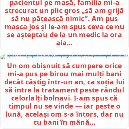
pacientul pe masă, familia mi-a
strecurat un plic gros „să am grijă
să nu pățească nimic”. Am pus
masca jos și le-am spus ceva ce nu
se așteptau de la un medic la ora
aia…
Un om obișnuit să cumpere orice
mi-a pus pe birou mai mulți bani
decât câștig într-un an, ca soția lui
să intre la tratament peste rândul
celorlalți bolnavi. I-am spus că
timpul nu se vinde — iar peste o
lună, același om s-a întors, dar nu
cu bani în mână…