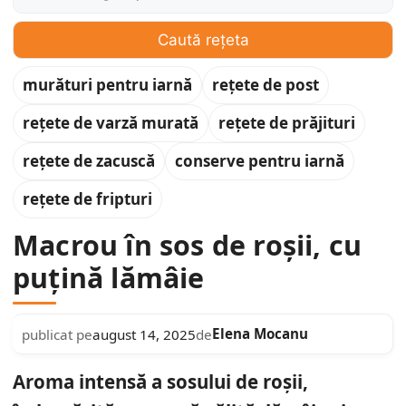
Caută rețeta
murături pentru iarnă
rețete de post
rețete de varză murată
rețete de prăjituri
rețete de zacuscă
conserve pentru iarnă
rețete de fripturi
Macrou în sos de roșii, cu
puțină lămâie
Elena Mocanu
publicat pe
august 14, 2025
de
Aroma intensă a sosului de roșii,