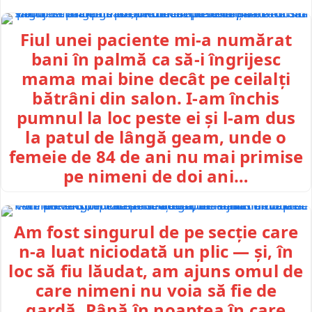
Fiul unei paciente mi-a numărat
bani în palmă ca să-i îngrijesc
mama mai bine decât pe ceilalți
bătrâni din salon. I-am închis
pumnul la loc peste ei și l-am dus
la patul de lângă geam, unde o
femeie de 84 de ani nu mai primise
pe nimeni de doi ani…
Am fost singurul de pe secție care
n-a luat niciodată un plic — și, în
loc să fiu lăudat, am ajuns omul de
care nimeni nu voia să fie de
gardă. Până în noaptea în care