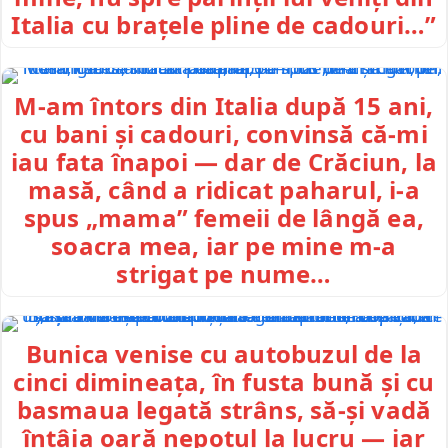
Italia cu brațele pline de cadouri…”
M-am întors din Italia după 15 ani,
cu bani și cadouri, convinsă că-mi
iau fata înapoi — dar de Crăciun, la
masă, când a ridicat paharul, i-a
spus „mama” femeii de lângă ea,
soacra mea, iar pe mine m-a
strigat pe nume…
Bunica venise cu autobuzul de la
cinci dimineața, în fusta bună și cu
basmaua legată strâns, să-și vadă
întâia oară nepotul la lucru — iar