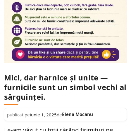
Mici, dar harnice și unite —
furnicile sunt un simbol vechi al
sârguinței.
Elena Mocanu
publicat pe
iunie 1, 2025
de
Le-am văzut cu toții cărând firimituri pe