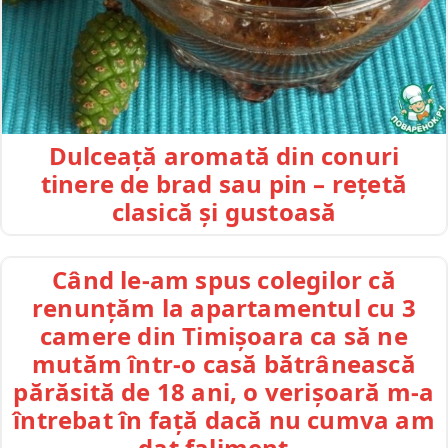
Dulceață aromată din conuri
tinere de brad sau pin – rețetă
clasică și gustoasă
Când le-am spus colegilor că
renunțăm la apartamentul cu 3
camere din Timișoara ca să ne
mutăm într-o casă bătrânească
părăsită de 18 ani, o verișoară m-a
întrebat în față dacă nu cumva am
dat faliment…