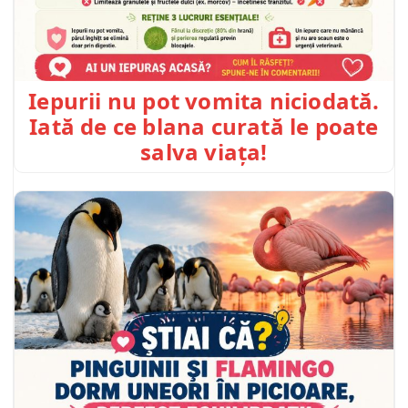
Iepurii nu pot vomita niciodată.
Iată de ce blana curată le poate
salva viața!