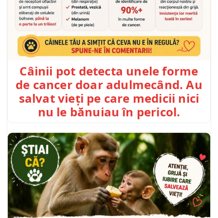
Câinii pot detecta unele forme
de cancer doar adulmecând. Au
salvat vieți pe care medicii nici
nu le bănuiau în pericol.