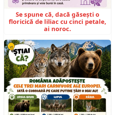
Se spune că, dacă găsești o
floricică de liliac cu cinci petale,
ai noroc.