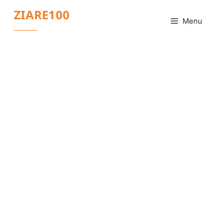
Sari
ZIARE100
la
Menu
conținut