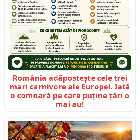
România adăpostește cele trei
mari carnivore ale Europei. Iată
o comoară pe care puține țări o
mai au!