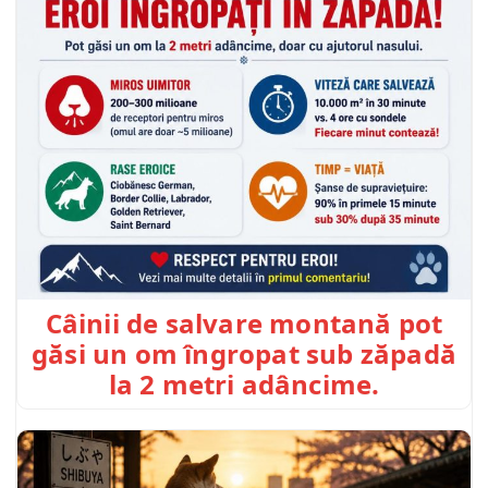
Câinii de salvare montană pot
găsi un om îngropat sub zăpadă
la 2 metri adâncime.