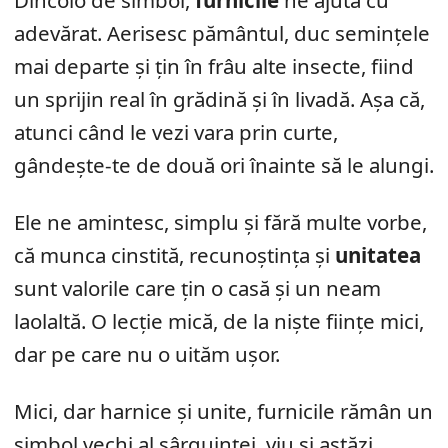
Dincolo de simbol,
furnicile
ne ajută cu
adevărat. Aerisesc pământul, duc semințele
mai departe și țin în frâu alte insecte, fiind
un sprijin real în grădină și în livadă. Așa că,
atunci când le vezi vara prin curte,
gândește-te de două ori înainte să le alungi.
Ele ne amintesc, simplu și fără multe vorbe,
că munca cinstită, recunoștința și
unitatea
sunt valorile care țin o casă și un neam
laolaltă. O lecție mică, de la niște ființe mici,
dar pe care nu o uităm ușor.
Mici, dar harnice și unite, furnicile rămân un
simbol vechi al sârguinței, viu și astăzi.