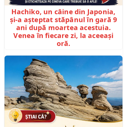
Hachiko, un câine din Japonia,
și-a așteptat stăpânul în gară 9
ani după moartea acestuia.
Venea în fiecare zi, la aceeași
oră.