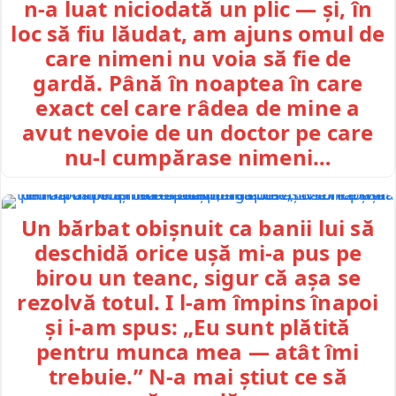
n-a luat niciodată un plic — și, în
loc să fiu lăudat, am ajuns omul de
care nimeni nu voia să fie de
gardă. Până în noaptea în care
exact cel care râdea de mine a
avut nevoie de un doctor pe care
nu-l cumpărase nimeni…
Un bărbat obișnuit ca banii lui să
deschidă orice ușă mi-a pus pe
birou un teanc, sigur că așa se
rezolvă totul. I l-am împins înapoi
și i-am spus: „Eu sunt plătită
pentru munca mea — atât îmi
trebuie.” N-a mai știut ce să