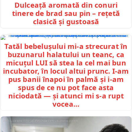
Dulceață aromată din conuri
tinere de brad sau pin – rețetă
clasică și gustoasă
Tatăl bebelușului mi-a strecurat în
buzunarul halatului un teanc, ca
micuțul LUI să stea la cel mai bun
incubator, în locul altui prunc. I-am
pus banii înapoi în palmă și i-am
spus de ce nu pot face asta
niciodată — și atunci mi s-a rupt
vocea…