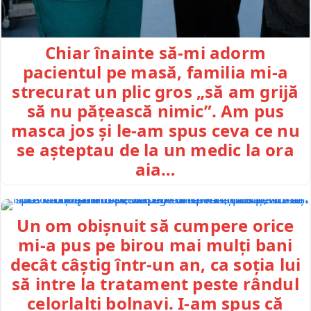
Chiar înainte să-mi adorm
pacientul pe masă, familia mi-a
strecurat un plic gros „să am grijă
să nu pățească nimic”. Am pus
masca jos și le-am spus ceva ce nu
se așteptau de la un medic la ora
aia…
Un om obișnuit să cumpere orice
mi-a pus pe birou mai mulți bani
decât câștig într-un an, ca soția lui
să intre la tratament peste rândul
celorlalți bolnavi. I-am spus că