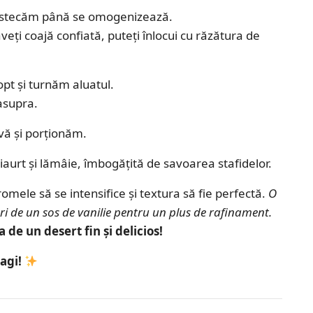
amestecăm până se omogenizează.
eți coajă confiată, puteți înlocui cu răzătura de
pt și turnăm aluatul.
asupra.
vă și porționăm.
 iaurt și lămâie, îmbogățită de savoarea stafidelor.
romele să se intensifice și textura să fie perfectă.
O
ri de un sos de vanilie pentru un plus de rafinament.
 de un desert fin și delicios!
agi!