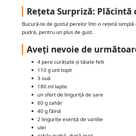
Rețeta Surpriză: Plăcintă 
Bucură-te de gustul perelor într-o rețetă simplă 
pudră, pentru un plus de gust.
Aveți nevoie de următoar
4 pere curățate și tăiate felii
110 g unt topit
3 ouă
180 ml lapte
un sfert de linguriță de sare
60 g zahăr
40 g făină
2 lingurițe esență de vanilie
ulei
zahăr pudră, după gust