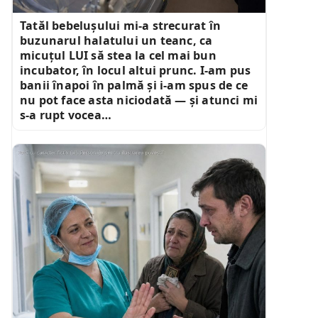
Tatăl bebelușului mi-a strecurat în
buzunarul halatului un teanc, ca
micuțul LUI să stea la cel mai bun
incubator, în locul altui prunc. I-am pus
banii înapoi în palmă și i-am spus de ce
nu pot face asta niciodată — și atunci mi
s-a rupt vocea…