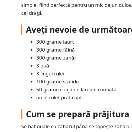
simple, fiind perfectă pentru un mic dejun dulce
cei dragi.
Aveți nevoie de următoar
300 grame iaurt
300 grame făină
300 grame zahăr
3 ouă
3 linguri ulei
100 grame stafide
50 grame coajă de lămâie confiată
un pliculeț praf copt
Cum se prepară prăjitura 
Se bat ouăle cu zahărul până se topește zahăru