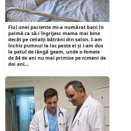
Fiul unei paciente mi-a numărat bani în
palmă ca să-i îngrijesc mama mai bine
decât pe ceilalți bătrâni din salon. I-am
închis pumnul la loc peste ei și l-am dus
la patul de lângă geam, unde o femeie
de 84 de ani nu mai primise pe nimeni de
doi ani…