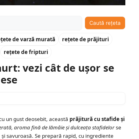
Caută rețeta
ețete de varză murată
rețete de prăjituri
rețete de fripturi
aurt: vezi cât de ușor se
tese
 cu un gust deosebit, această
prăjitură cu stafide și
erată, aroma fină de lămâie și dulceața stafidelor
se
ă și savuroasă. Se prepară rapid, cu ingrediente