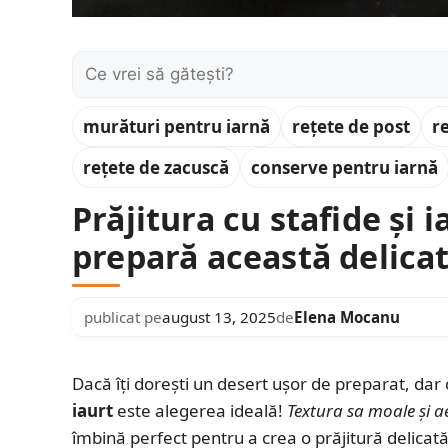
Caută:
murături pentru iarnă
rețete de post
r
rețete de zacuscă
conserve pentru iarnă
Prăjitura cu stafide și i
prepară această delica
publicat pe
august 13, 2025
de
Elena Mocanu
Dacă îți dorești un desert ușor de preparat, dar
iaurt
este alegerea ideală!
Textura sa moale și a
îmbină perfect pentru a crea o prăjitură delicat