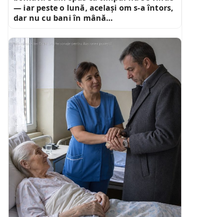
— iar peste o lună, același om s-a întors,
dar nu cu bani în mână…