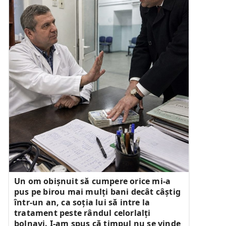
Un om obișnuit să cumpere orice mi-a
pus pe birou mai mulți bani decât câștig
într-un an, ca soția lui să intre la
tratament peste rândul celorlalți
bolnavi. I-am spus că timpul nu se vinde