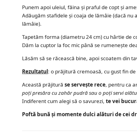
Punem apoi uleiul, făina și praful de copt și 
Adăugăm stafidele și coaja de lămâie (dacă nu av
lămâie).
Tapetăm forma (diametru 24 cm) cu hârtie de co
Dăm la cuptor la foc mic până se rumenește de
Lăsăm să se răcească bine, apoi scoatem din ta
Rezultatul
: o prăjitură cremoasă, cu gust fin de
Această prăjitură
se servește rece
, pentru ca a
poți presăra cu zahăr pudră sau o poți servi alătu
Indiferent cum alegi să o savurezi,
te vei bucura
Poftă bună și momente dulci alături de cei dr