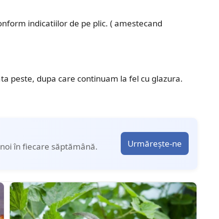
onform indicatiilor de pe plic. ( amestecand
ata peste, dupa care continuam la fel cu glazura.
Urmărește-ne
noi în fiecare săptămână.