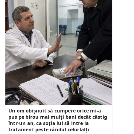
Un om obișnuit să cumpere orice mi-a
pus pe birou mai mulți bani decât câștig
într-un an, ca soția lui să intre la
tratament peste rândul celorlalți