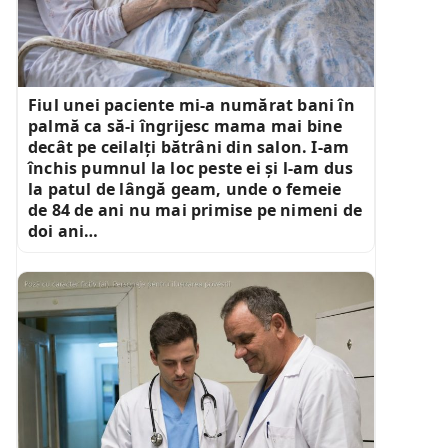
Fiul unei paciente mi-a numărat bani în
palmă ca să-i îngrijesc mama mai bine
decât pe ceilalți bătrâni din salon. I-am
închis pumnul la loc peste ei și l-am dus
la patul de lângă geam, unde o femeie
de 84 de ani nu mai primise pe nimeni de
doi ani…