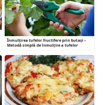
Înmulțirea tufelor fructifere prin butași –
Metodă simplă de înmulțire a tufelor