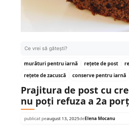
Caută:
murături pentru iarnă
rețete de post
r
rețete de zacuscă
conserve pentru iarnă
Prajitura de post cu cr
nu poți refuza a 2a porț
publicat pe
august 13, 2025
de
Elena Mocanu