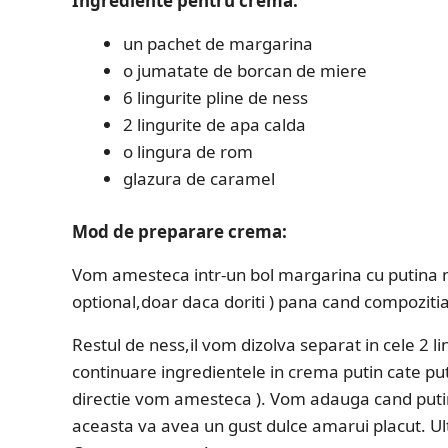
Ingrediente pentru crema:
un pachet de margarina
o jumatate de borcan de miere
6 lingurite pline de ness
2 lingurite de apa calda
o lingura de rom
glazura de caramel
Mod de preparare crema:
Vom amesteca intr-un bol margarina cu putina mie
optional,doar daca doriti ) pana cand compoziti
Restul de ness,il vom dizolva separat in cele 2 
continuare ingredientele in crema putin cate put
directie vom amesteca ). Vom adauga cand putin
aceasta va avea un gust dulce amarui placut. Ul