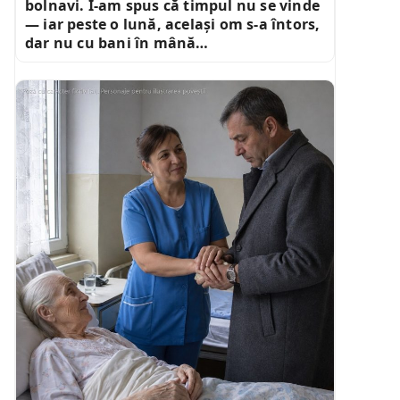
bolnavi. I-am spus că timpul nu se vinde
— iar peste o lună, același om s-a întors,
dar nu cu bani în mână…