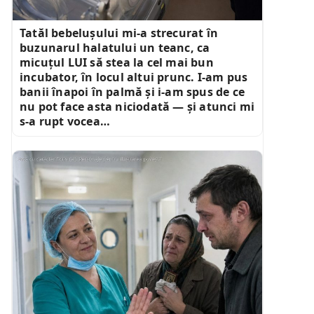
Tatăl bebelușului mi-a strecurat în
buzunarul halatului un teanc, ca
micuțul LUI să stea la cel mai bun
incubator, în locul altui prunc. I-am pus
banii înapoi în palmă și i-am spus de ce
nu pot face asta niciodată — și atunci mi
s-a rupt vocea…