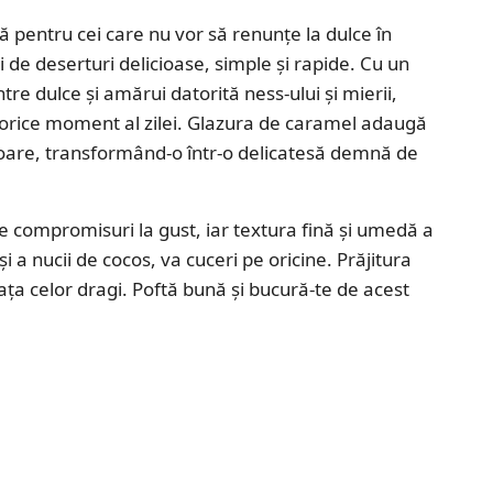
ă pentru cei care nu vor să renunțe la dulce în
i de deserturi delicioase, simple și rapide. Cu un
ntre dulce și amărui datorită ness-ului și mierii,
 în orice moment al zilei. Glazura de caramel adaugă
toare, transformând-o într-o delicatesă demnă de
e compromisuri la gust, iar textura fină și umedă a
 a nucii de cocos, va cuceri pe oricine. Prăjitura
ața celor dragi. Poftă bună și bucură-te de acest