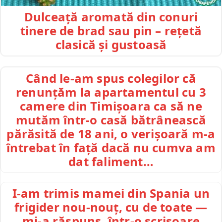
Dulceață aromată din conuri
tinere de brad sau pin – rețetă
clasică și gustoasă
Când le-am spus colegilor că
renunțăm la apartamentul cu 3
camere din Timișoara ca să ne
mutăm într-o casă bătrânească
părăsită de 18 ani, o verișoară m-a
întrebat în față dacă nu cumva am
dat faliment…
I-am trimis mamei din Spania un
frigider nou-nouț, cu de toate —
mi-a răspuns, într-o scrisoare