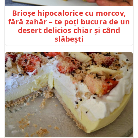
Brioșe hipocalorice cu morcov,
fără zahăr – te poți bucura de un
desert delicios chiar și când
slăbești