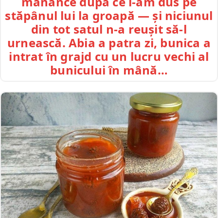
mănânce după ce l-am dus pe
stăpânul lui la groapă — și niciunul
din tot satul n-a reușit să-l
urnească. Abia a patra zi, bunica a
intrat în grajd cu un lucru vechi al
bunicului în mână…