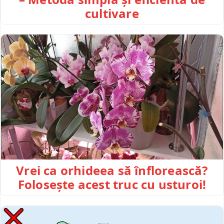
cultivare
Vrei ca orhideea să înflorească?
Folosește acest truc cu usturoi!