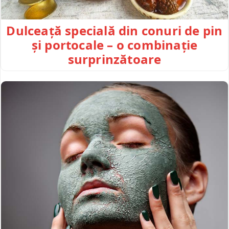
Dulceață specială din conuri de pin
și portocale – o combinație
surprinzătoare