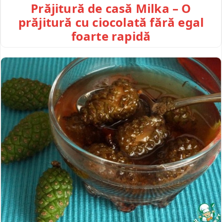
Prăjitură de casă Milka – O
prăjitură cu ciocolată fără egal
foarte rapidă