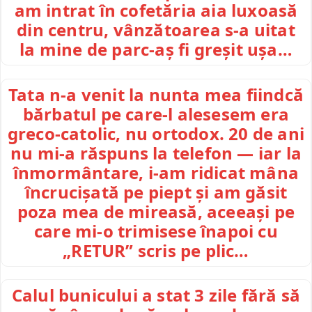
am intrat în cofetăria aia luxoasă
din centru, vânzătoarea s-a uitat
la mine de parc-aș fi greșit ușa…
Tata n-a venit la nunta mea fiindcă
bărbatul pe care-l alesesem era
greco-catolic, nu ortodox. 20 de ani
nu mi-a răspuns la telefon — iar la
înmormântare, i-am ridicat mâna
încrucișată pe piept și am găsit
poza mea de mireasă, aceeași pe
care mi-o trimisese înapoi cu
„RETUR” scris pe plic…
Calul bunicului a stat 3 zile fără să