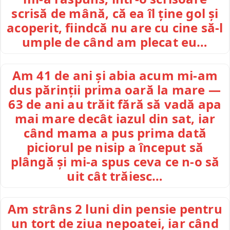
scrisă de mână, că ea îl ține gol și
acoperit, fiindcă nu are cu cine să-l
umple de când am plecat eu…
Am 41 de ani și abia acum mi-am
dus părinții prima oară la mare —
63 de ani au trăit fără să vadă apa
mai mare decât iazul din sat, iar
când mama a pus prima dată
piciorul pe nisip a început să
plângă și mi-a spus ceva ce n-o să
uit cât trăiesc…
Am strâns 2 luni din pensie pentru
un tort de ziua nepoatei, iar când