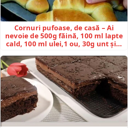
Cornuri pufoase, de casă – Ai
nevoie de 500g făină, 100 ml lapte
cald, 100 ml ulei,1 ou, 30g unt și…