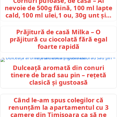
Cornuri pufoase, de casă – Ai
nevoie de 500g făină, 100 ml lapte
cald, 100 ml ulei,1 ou, 30g unt și…
Prăjitură de casă Milka – O
prăjitură cu ciocolată fără egal
foarte rapidă
Dulceață aromată din conuri
tinere de brad sau pin – rețetă
clasică și gustoasă
Când le-am spus colegilor că
renunțăm la apartamentul cu 3
camere din Timișoara ca să ne