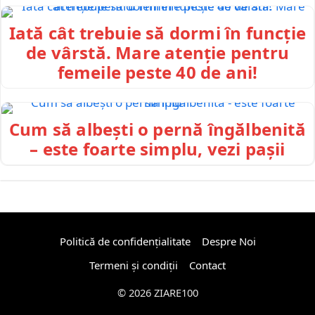
Iată cât trebuie să dormi în funcție
de vârstă. Mare atenție pentru
femeile peste 40 de ani!
Cum să albești o pernă îngălbenită
– este foarte simplu, vezi pașii
Politică de confidențialitate
Despre Noi
Termeni și condiții
Contact
© 2026 ZIARE100