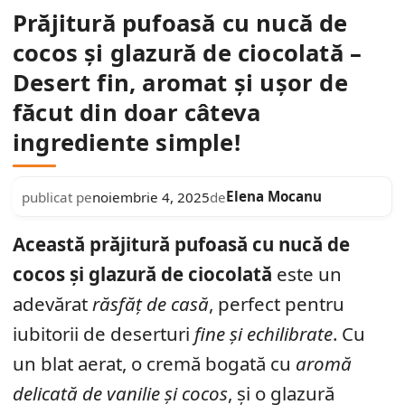
Prăjitură pufoasă cu nucă de
cocos și glazură de ciocolată –
Desert fin, aromat și ușor de
făcut din doar câteva
ingrediente simple!
Elena Mocanu
publicat pe
noiembrie 4, 2025
de
Această prăjitură pufoasă cu nucă de
cocos și glazură de ciocolată
este un
adevărat
răsfăț de casă
, perfect pentru
iubitorii de deserturi
fine și echilibrate
. Cu
un blat aerat, o cremă bogată cu
aromă
delicată de vanilie și cocos
, și o glazură