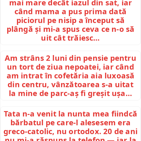
mai mare decât iazul din sat, iar
când mama a pus prima dată
piciorul pe nisip a început să
plângă și mi-a spus ceva ce n-o să
uit cât trăiesc…
Am strâns 2 luni din pensie pentru
un tort de ziua nepoatei, iar când
am intrat în cofetăria aia luxoasă
din centru, vânzătoarea s-a uitat
la mine de parc-aș fi greșit ușa…
Tata n-a venit la nunta mea fiindcă
bărbatul pe care-l alesesem era
greco-catolic, nu ortodox. 20 de ani
nu mi-a răspuns la telefon — iar la