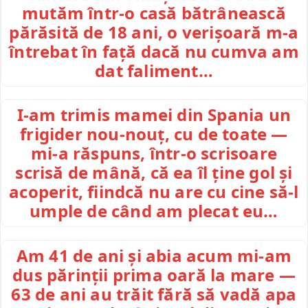
mutăm într-o casă bătrânească
părăsită de 18 ani, o verișoară m-a
întrebat în față dacă nu cumva am
dat faliment…
I-am trimis mamei din Spania un
frigider nou-nouț, cu de toate —
mi-a răspuns, într-o scrisoare
scrisă de mână, că ea îl ține gol și
acoperit, fiindcă nu are cu cine să-l
umple de când am plecat eu…
Am 41 de ani și abia acum mi-am
dus părinții prima oară la mare —
63 de ani au trăit fără să vadă apa