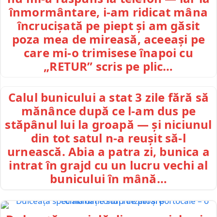
înmormântare, i-am ridicat mâna
încrucișată pe piept și am găsit
poza mea de mireasă, aceeași pe
care mi-o trimisese înapoi cu
„RETUR” scris pe plic…
Calul bunicului a stat 3 zile fără să
mănânce după ce l-am dus pe
stăpânul lui la groapă — și niciunul
din tot satul n-a reușit să-l
urnească. Abia a patra zi, bunica a
intrat în grajd cu un lucru vechi al
bunicului în mână…