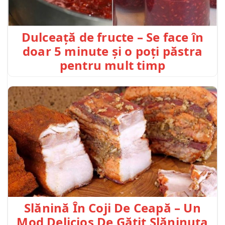
Dulceață de fructe – Se face în
doar 5 minute și o poți păstra
pentru mult timp
Slănină În Coji De Ceapă – Un
Mod Delicios De Gătit Slăninuța