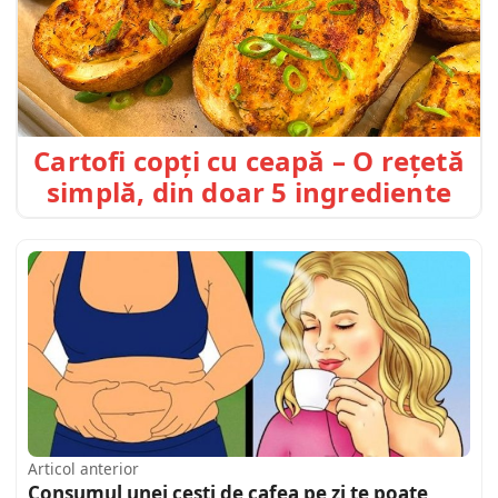
Cartofi copți cu ceapă – O rețetă
simplă, din doar 5 ingrediente
Articol anterior
Consumul unei cești de cafea pe zi te poate