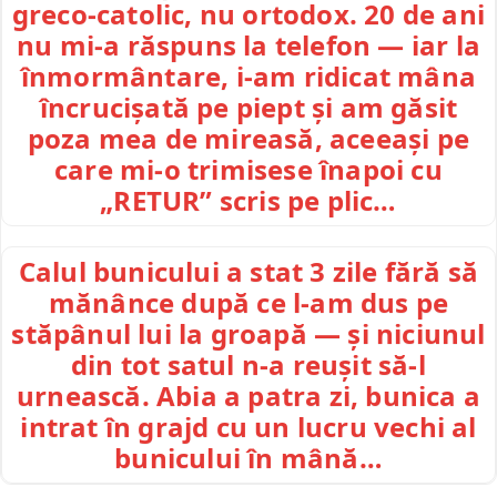
greco-catolic, nu ortodox. 20 de ani
nu mi-a răspuns la telefon — iar la
înmormântare, i-am ridicat mâna
încrucișată pe piept și am găsit
poza mea de mireasă, aceeași pe
care mi-o trimisese înapoi cu
„RETUR” scris pe plic…
Calul bunicului a stat 3 zile fără să
mănânce după ce l-am dus pe
stăpânul lui la groapă — și niciunul
din tot satul n-a reușit să-l
urnească. Abia a patra zi, bunica a
intrat în grajd cu un lucru vechi al
bunicului în mână…