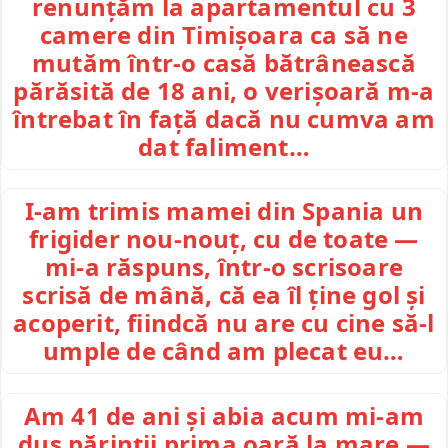
renunțăm la apartamentul cu 3
camere din Timișoara ca să ne
mutăm într-o casă bătrânească
părăsită de 18 ani, o verișoară m-a
întrebat în față dacă nu cumva am
dat faliment…
I-am trimis mamei din Spania un
frigider nou-nouț, cu de toate —
mi-a răspuns, într-o scrisoare
scrisă de mână, că ea îl ține gol și
acoperit, fiindcă nu are cu cine să-l
umple de când am plecat eu…
Am 41 de ani și abia acum mi-am
dus părinții prima oară la mare —