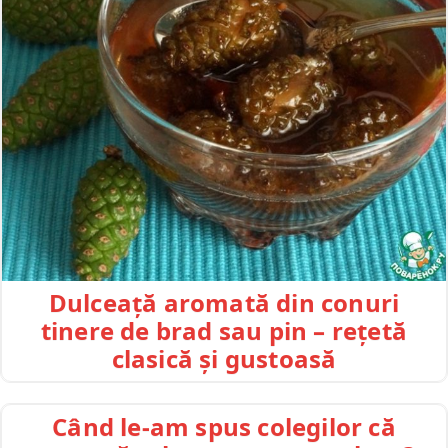
Dulceață aromată din conuri
tinere de brad sau pin – rețetă
clasică și gustoasă
Când le-am spus colegilor că