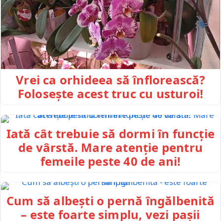
Vrei ca orhideea să înflorească?
Folosește acest truc cu usturoi!
Iată cât trebuie să dormi în funcție
de vârstă. Mare atenție pentru
femeile peste 40 de ani!
Cum să albești o pernă îngălbenită
– este foarte simplu, vezi pașii