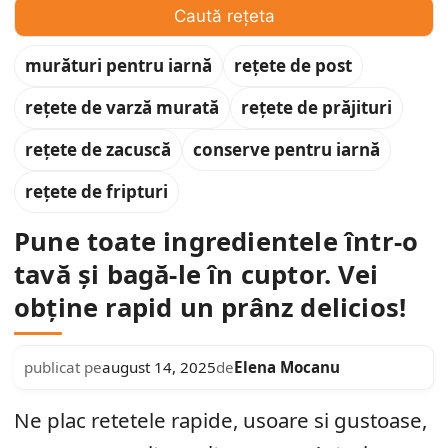
Caută rețeta
murături pentru iarnă
rețete de post
rețete de varză murată
rețete de prăjituri
rețete de zacuscă
conserve pentru iarnă
rețete de fripturi
Pune toate ingredientele într-o
tavă și bagă-le în cuptor. Vei
obține rapid un prânz delicios!
Elena Mocanu
publicat pe
august 14, 2025
de
Ne plac retetele rapide, usoare si gustoase,