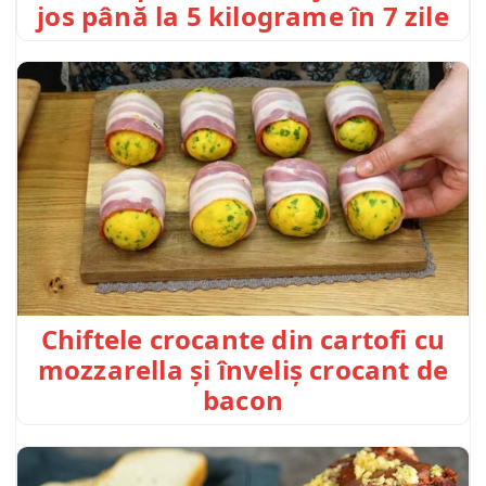
jos până la 5 kilograme în 7 zile
Chiftele crocante din cartofi cu
mozzarella și înveliș crocant de
bacon