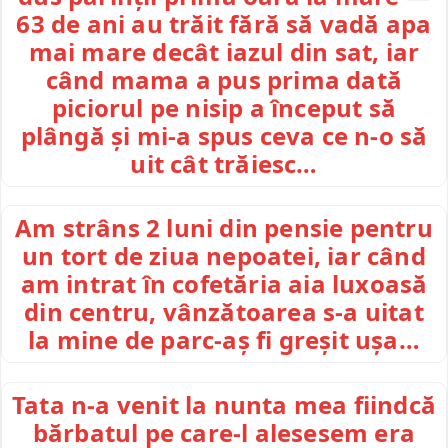
63 de ani au trăit fără să vadă apa
mai mare decât iazul din sat, iar
când mama a pus prima dată
piciorul pe nisip a început să
plângă și mi-a spus ceva ce n-o să
uit cât trăiesc…
Am strâns 2 luni din pensie pentru
un tort de ziua nepoatei, iar când
am intrat în cofetăria aia luxoasă
din centru, vânzătoarea s-a uitat
la mine de parc-aș fi greșit ușa…
Tata n-a venit la nunta mea fiindcă
bărbatul pe care-l alesesem era