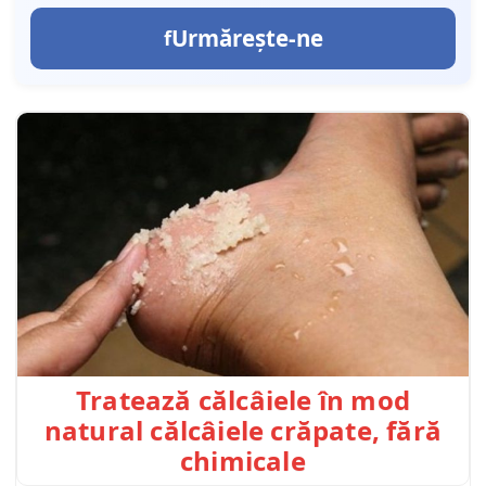
Urmărește-ne
Tratează călcâiele în mod
natural călcâiele crăpate, fără
chimicale