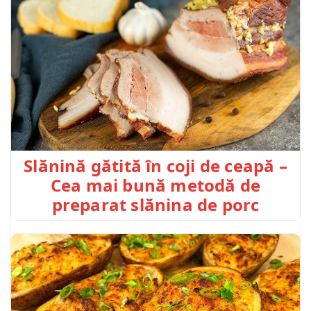
Slănină gătită în coji de ceapă –
Cea mai bună metodă de
preparat slănina de porc