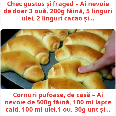
Chec gustos și fraged – Ai nevoie
de doar 3 ouă, 200g făină, 5 linguri
ulei, 2 linguri cacao și…
Cornuri pufoase, de casă – Ai
nevoie de 500g făină, 100 ml lapte
cald, 100 ml ulei,1 ou, 30g unt și…